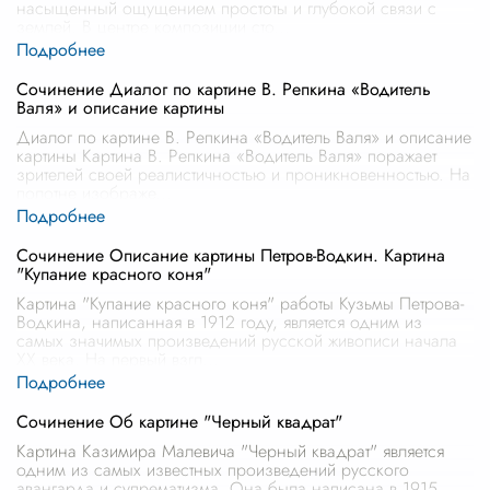
насыщенный ощущением простоты и глубокой связи с
землей. В центре композиции сто
...
Сочинение Диалог по картине В. Репкина «Водитель
Валя» и описание картины
Диалог по картине В. Репкина «Водитель Валя» и описание
картины Картина В. Репкина «Водитель Валя» поражает
зрителей своей реалистичностью и проникновенностью. На
полотне изображе
...
Сочинение Описание картины Петров-Водкин. Картина
"Купание красного коня"
Картина "Купание красного коня" работы Кузьмы Петрова-
Водкина, написанная в 1912 году, является одним из
самых значимых произведений русской живописи начала
XX века. На первый взгл
...
Сочинение Об картине "Черный квадрат"
Картина Казимира Малевича "Черный квадрат" является
одним из самых известных произведений русского
авангарда и супрематизма. Она была написана в 1915