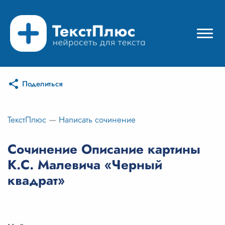
Поделиться
Режимы нейросети
Цены
ТекстПлюс
—
Написать сочинение
Вход
Сочинение Описание картины
К.С. Малевича «Черный
Вход с Telegram
квадрат»