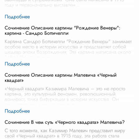
году и первоначально выставлен
...
Сочинение Описание картины "Рождение Венеры":
картина - Сандро Боттичелли
Картина Сандро Боттичелли "Рождение Венеры" занимает
особое место в истории искусства и представляет собой
шедевр эпохи Возрождения. Эта картина написана около
1484-1486 годов и ны
...
Сочинение Описание картины Малевича «Черный
квадрат»
«Черный квадрат» Казимира Малевича – это не просто
картина, это культурный феномен, революционный
манифест, точка бифуркации в истории искусства. Он
существует вне жанров, вне врем
...
Сочинение В чем суть «Черного квадрата» Малевича?
С того момента, как Казимир Малевич представил миру
свой «Черный квадрат» в 1915 году, эта работа стала