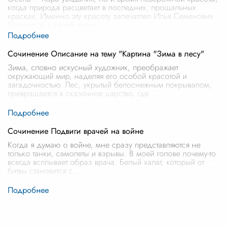
когда природа расцветает в последних, прощальных
красках. Именно эту красоту запечатлел Илья Семенович
Остроухов в своей знам
...
Сочинение Описание на тему "Картина "Зима в лесу"
Зима, словно искусный художник, преображает
окружающий мир, наделяя его особой красотой и
загадочностью. Лес, укрытый белоснежным покрывалом,
превращается в сказочное царство, где
...
Сочинение Подвиги врачей на войне
Когда я думаю о войне, мне сразу представляются не
только танки, самолеты и взрывы. В моей голове почему-то
всегда всплывает образ врача. Белый халат, который от
битвы становится с
...