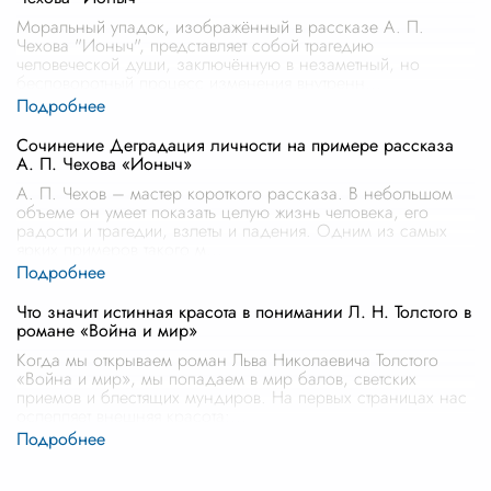
Моральный упадок, изображённый в рассказе А. П.
Чехова "Ионыч", представляет собой трагедию
человеческой души, заключённую в незаметный, но
бесповоротный процесс изменения внутренн
...
Сочинение Деградация личности на примере рассказа
А. П. Чехова «Ионыч»
А. П. Чехов – мастер короткого рассказа. В небольшом
объеме он умеет показать целую жизнь человека, его
радости и трагедии, взлеты и падения. Одним из самых
ярких примеров такого м
...
Что значит истинная красота в понимании Л. Н. Толстого в
романе «Война и мир»
Когда мы открываем роман Льва Николаевича Толстого
«Война и мир», мы попадаем в мир балов, светских
приемов и блестящих мундиров. На первых страницах нас
ослепляет внешняя красота:
...