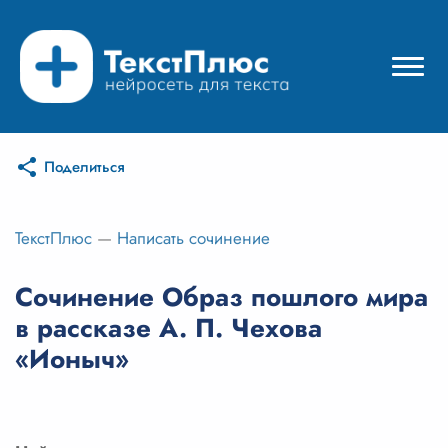
Поделиться
Режимы нейросети
Цены
ТекстПлюс
—
Написать сочинение
Вход
Сочинение Образ пошлого мира
в рассказе А. П. Чехова
Вход с Telegram
«Ионыч»