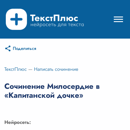
Поделиться
Режимы нейросети
Цены
ТекстПлюс
—
Написать сочинение
Вход
Сочинение Милосердие в
«Капитанской дочке»
Вход с Telegram
Нейросеть: