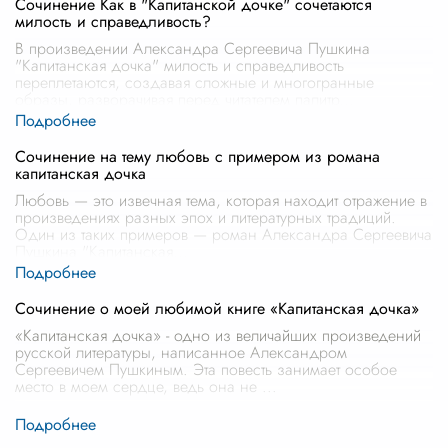
Сочинение Как в "Капитанской дочке" сочетаются
милость и справедливость?
В произведении Александра Сергеевича Пушкина
"Капитанская дочка" милость и справедливость
переплетаются, создавая сложные и многогранные
образы, разворачивая перед читателем палитр
...
Сочинение на тему любовь с примером из романа
капитанская дочка
Любовь — это извечная тема, которая находит отражение в
произведениях разных эпох и литературных традиций.
Один из таких примеров — роман Александра Сергеевича
Пушкина "Капитанская
...
Сочинение о моей любимой книге «Капитанская дочка»
«Капитанская дочка» - одно из величайших произведений
русской литературы, написанное Александром
Сергеевичем Пушкиным. Эта повесть занимает особое
место в моем сердце, ведь она не
...