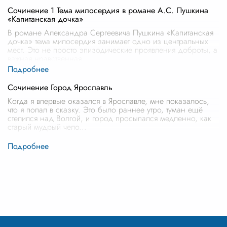
Сочинение 1 Тема милосердия в романе А.С. Пушкина
«Капитанская дочка»
В романе Александра Сергеевича Пушкина «Капитанская
дочка» тема милосердия занимает одно из центральных
мест. Это не просто эпизодические проявления доброты, а
важная нравственная
...
Сочинение Город Ярославль
Когда я впервые оказался в Ярославле, мне показалось,
что я попал в сказку. Это было раннее утро, туман ещё
стелился над Волгой, и город просыпался медленно, как
старый мудрый чело
...