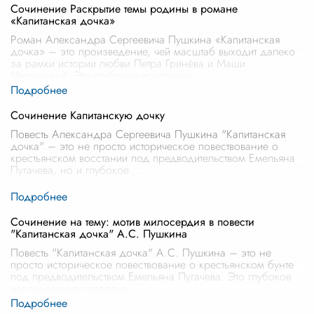
Сочинение Раскрытие темы родины в романе
«Капитанская дочка»
Роман Александра Сергеевича Пушкина «Капитанская
дочка» – это произведение, чей масштаб выходит далеко
за рамки истории любви Петра Гринёва и Маши
Мироновой. Это глубокое исследова
...
Сочинение Капитанскую дочку
Повесть Александра Сергеевича Пушкина "Капитанская
дочка" – это не просто историческое повествование о
крестьянском восстании под предводительством Емельяна
Пугачева, но и глубокое
...
Сочинение на тему: мотив милосердия в повести
"Капитанская дочка" А.С. Пушкина
Повесть "Капитанская дочка" А.С. Пушкина – это не
просто историческое повествование о крестьянском бунте
под предводительством Емельяна Пугачева. Это глубокое
исследование человече
...