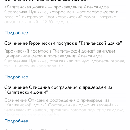
«Капитанская дочка» — произведение Александра
Сергеевича Пушкина, которое занимает особое место в
русской литературе. Этот исторический роман, впервые
опубликованный в 1836 году, п
...
Сочинение Героический поступок в "Капитанской дочке"
Героический поступок в "Капитанской дочке" занимает
центральное место в произведении Александра
Сергеевича Пушкина, отражая как личную доблесть героев,
так и широту их характера. О
...
Сочинение Описание сострадания с примерами из
"Капитанской дочки"
Сочинение Описание сострадания с примерами из
"Капитанской дочки" Сострадание - одно из важнейших
человеческих качеств, проявлять которое под силу каждому.
Особенно ярко оно отобр
...