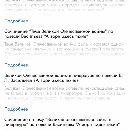
в истории и культуре многих народов, и литература не стала
исключением. Произведения, посвященные этой
трагической странице и
...
Сочинение "Тема Великой Отечественной войны" по
повести Васильева "А зори здесь тихие"
Тема Великой Отечественной войны была и остаётся одной
из самых значительных и волнующих в русской литературе.
Это не просто вопрос исторической памяти, а прежде всего
попытка чере
...
Великой Отечественной войны в литературе по повести Б.
Л. Васильева «А зори здесь тихие»
Великая Отечественная война оставила неизгладимый след
не только в истории, но и в литературе. Одной из ярчайших
и волнующих страниц этой литературы стала повесть
Бориса Львовича В
...
Сочинение на тему "Великая отечественная война в
литературе" по повести Васильева "А зори здесь тихие"