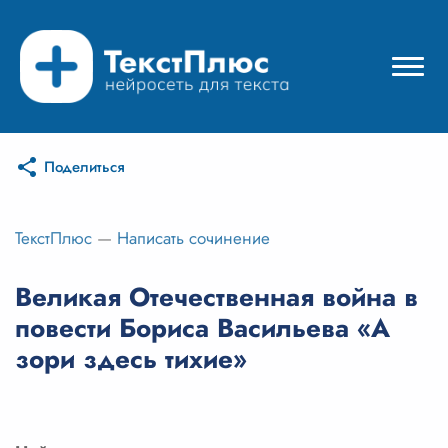
Поделиться
Режимы нейросети
Цены
ТекстПлюс
—
Написать сочинение
Вход
Великая Отечественная война в
повести Бориса Васильева «А
Вход с Telegram
зори здесь тихие»