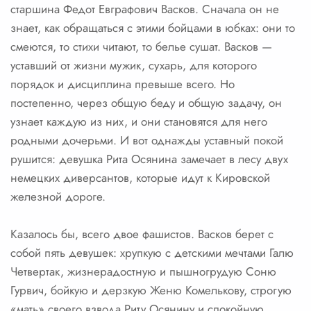
старшина Федот Евграфович Васков. Сначала он не
знает, как обращаться с этими бойцами в юбках: они то
смеются, то стихи читают, то белье сушат. Васков —
уставший от жизни мужик, сухарь, для которого
порядок и дисциплина превыше всего. Но
постепенно, через общую беду и общую задачу, он
узнает каждую из них, и они становятся для него
родными дочерьми. И вот однажды уставный покой
рушится: девушка Рита Осянина замечает в лесу двух
немецких диверсантов, которые идут к Кировской
железной дороге.
Казалось бы, всего двое фашистов. Васков берет с
собой пять девушек: хрупкую с детскими мечтами Галю
Четвертак, жизнерадостную и пышногрудую Соню
Гурвич, бойкую и дерзкую Женю Комелькову, строгую
«мать» своего взвода Риту Осянину и спокойную,