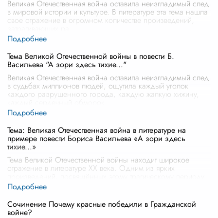
Великая Отечественная война оставила неизгладимый след
в мировой истории и культуре. В литературе эта тема нашла
свое отражение в огромном количестве произведений,
затрагивающих ра
...
Тема Великой Отечественной войны в повести Б.
Васильева "А зори здесь тихие..."
Великая Отечественная война оставила неизгладимый след
в судьбах миллионов людей, ощутила каждый уголок
каждого разрушенного города, каждую жалкую хижину,
каждый сердечный обморок.
...
Тема: Великая Отечественная война в литературе на
примере повести Бориса Васильева «А зори здесь
тихие...»
Тема Великой Отечественной войны находит широкое
отражение в литературе ХХ века. Одним из ярких
произведений, посвящённых этому трагическому периоду,
является повесть Бориса Василь
...
Сочинение Почему красные победили в Гражданской
войне?