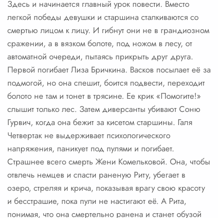
Здесь и начинается главный урок повести. Вместо
легкой победы девушки и старшина сталкиваются со
смертью лицом к лицу. И гибнут они не в грандиозном
сражении, а в вязком болоте, под ножом в лесу, от
автоматной очереди, пытаясь прикрыть друг друга.
Первой погибает Лиза Бричкина. Васков посылает её за
подмогой, но она спешит, боится подвести, переходит
болото не там и тонет в трясине. Ее крик «Помогите!»
слышит только лес. Затем диверсанты убивают Соню
Гурвич, когда она бежит за кисетом старшины. Галя
Четвертак не выдерживает психологического
напряжения, паникует под пулями и погибает.
Страшнее всего смерть Жени Комельковой. Она, чтобы
отвлечь немцев и спасти раненую Риту, убегает в
озеро, стреляя и крича, показывая врагу свою красоту
и бесстрашие, пока пули не настигают её. А Рита,
понимая, что она смертельно ранена и станет обузой