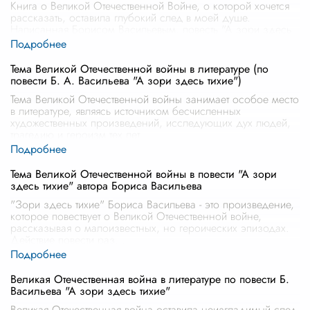
Книга о Великой Отечественной Войне, о которой хочется
рассказать, оставила глубокий след в моей душе.
Написанная Борисом Васильевым, повесть "А зори здесь
тихие..." раскрывает пер
...
Тема Великой Отечественной войны в литературе (по
повести Б. А. Васильева "А зори здесь тихие")
Тема Великой Отечественной войны занимает особое место
в литературе, являясь источником бесчисленных
художественных произведений, исследующих дух людей,
трагедию и героизм тех лет.
...
Тема Великой Отечественной войны в повести "А зори
здесь тихие" автора Бориса Васильева
"Зори здесь тихие" Бориса Васильева - это произведение,
которое повествует о Великой Отечественной войне,
рассказывая о малоизвестных, но героических эпизодах.
Действие повести раз
...
Великая Отечественная война в литературе по повести Б.
Васильева "А зори здесь тихие"
Великая Отечественная война оставила неизгладимый след