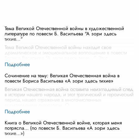
Тема Великой Отечественной войны в художественной
литературе по повести Б. Васильева "А зори здесь
тихие..."
Тема Великой Отечественной войны находит свое
драматическое и эмоциональное воплощение в повести
Бориса Васильева "А зори здесь тихие...". Этот
литературный шедевр раскрывает широк
...
Сочинение на тему: Великая Отечественная война в
повести Бориса Васильева «А зори здесь тихие»
Великая Отечественная война оставила неизгладимый след
в истории нашего народа, и этот трагический и героический
период нашел отражение в многочисленных
произведениях литературы. О
...
Книга о Великой Отечественной войне, которая меня
потрясла… (по повести Б. Васильева «А зори здесь
тихие…»)