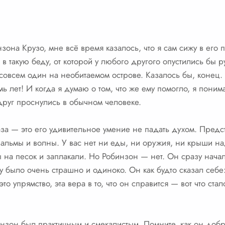
зона Крузо, мне всё время казалось, что я сам сижу в его 
 в такую беду, от которой у любого другого опустились бы р
 совсем один на необитаемом острове. Казалось бы, конец
 лет! И когда я думаю о том, что же ему помогло, я понима
друг проснулись в обычном человеке.
аза — это его удивительное умение не падать духом. Предс
 пальмы и волны. У вас нет ни еды, ни оружия, ни крыши 
ы на песок и заплакали. Но Робинзон — нет. Он сразу начал
му было очень страшно и одиноко. Он как будто сказал себе
это упрямство, эта вера в то, что он справится — вот что ст
инзон был практичным и смекалистым. Помните, как он доб