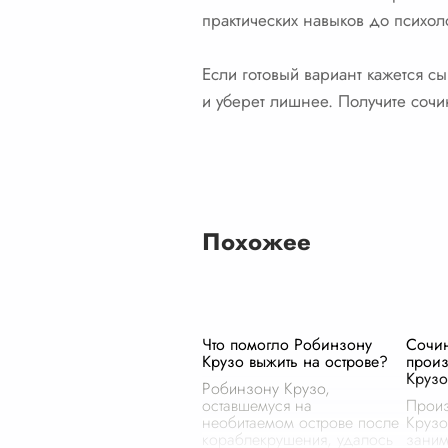
практических навыков до психол
Если готовый вариант кажется с
и уберет лишнее. Получите сочи
Похожее
Что помогло Робинзону
Сочи
Крузо выжить на острове?
произ
Крузо
Робинзону Крузо,
оставшемуся на
Произ
необитаемом острове после
Крузо
кораблекрушения, удалось
заним