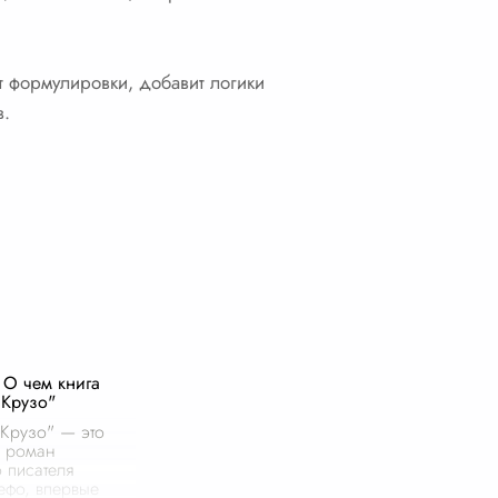
т формулировки, добавит логики
в.
О чем книга
 Крузо"
Крузо" — это
й роман
 писателя
фо, впервые