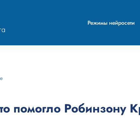
Режимы нейросети
ие
то помогло Робинзону К