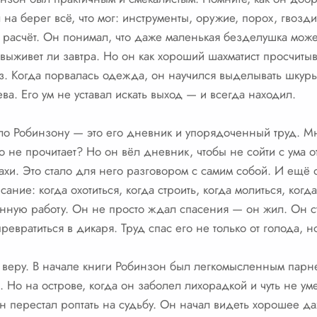
а берег всё, что мог: инструменты, оружие, порох, гвозди
расчёт. Он понимал, что даже маленькая безделушка может
 выживет ли завтра. Но он как хороший шахматист просчиты
з. Когда порвалась одежда, он научился выделывать шкуры
а. Его ум не уставал искать выход — и всегда находил.
ло Робинзону — это его дневник и упорядоченный труд. М
то не прочитает? Но он вёл дневник, чтобы не сойти с ума 
рахи. Это стало для него разговором с самим собой. И ещё
ние: когда охотиться, когда строить, когда молиться, когда
енную работу. Он не просто ждал спасения — он жил. Он с
евратиться в дикаря. Труд спас его не только от голода, но
о веру. В начале книги Робинзон был легкомысленным парн
Но на острове, когда он заболел лихорадкой и чуть не уме
н перестал роптать на судьбу. Он начал видеть хорошее да