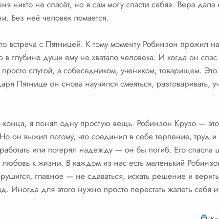
еня никто не спасёт, но я сам могу спасти себя». Вера дал
и. Без неё человек ломается.
о встреча с Пятницей. К тому моменту Робинзон прожил на
 в глубине души ему не хватало человека. И когда он спас
е просто слугой, а собеседником, учеником, товарищем. Эт
даря Пятнице он снова научился смеяться, разговаривать, у
до конца, я понял одну простую вещь. Робинзон Крузо — э
Но он выжил потому, что соединил в себе терпение, труд и 
работать или потерял надежду — он бы погиб. Его спасла ц
и любовь к жизни. В каждом из нас есть маленький Робинзон
рушится, главное — не сдаваться, искать решение и верить
д. Иногда для этого нужно просто перестать жалеть себя 