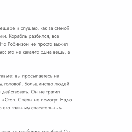
пещере и слушаю, как за стеной
уки. Корабль разбился, все
. Но Робинзон не просто выжил
ю: это не какая-то одна вещь, а
тавьте: вы просыпаетесь на
над головой. Большинство людей
 действовать. Он не тратил
: «Стоп. Слёзы не помогут. Надо
ало его главным спасательным
рался до разбитого корабля? Он