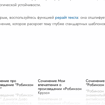
огической устойчивости.
ырым, воспользуйтесь функцией
рерайт текста
: она отшлифуе
нение, которое раскроет тему глубже стандартных шаблоно
нение про
Сочинение Мои
Сочинение 
ведение "Робинзон
впечатления о
"Робинзон
"
произведении «Робинзон
"Робинзон 
Крузо»
ведение "Робинзон
знамениты
" Даниэля Дефо
Впечатления от
английского
ает особое место в
произведения «Робинзон
Даниэля Де