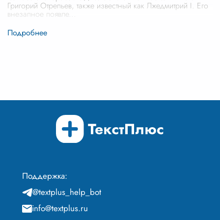
Григорий Отрепьев, также известный как Лжедмитрий I. Его
внезапное появле
...
Поддержка:
@textplus_help_bot
info@textplus.ru