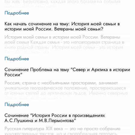
бы жить. Безусловно, каждая эпоха богатая на события
предоставляет свои непо
...
Как начать сочинение на тему: История моей семьи в
истории моей России. Ветераны моей семьи?
История моей семьи в истории моей России. Ветераны
моей семьи Каждая семья - это неповторимая страница в
книге родной страны. История моей семьи - это история
России, пропитанная
...
Сочинение Проблема на тему "Север и Арктика в истории
России"
Россия, страна с необъятными просторами, занимает
уникальное географическое положение, простирающееся
от южных степей до арктических льдов. Именно северные
территории, включающие в
...
Сочинение "История России в произведениях
А.С.Пушкина и М.В.Лермонтова"
Русская литература XIX века – это не просто собрание
художественных текстов, но и своеобразная летопись