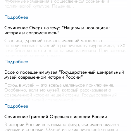
глубинные изменения в общественном сознании и
политической культуре. Падение
...
Сочинение Очерк на тему: "Нацизм и неонацизм:
история и современность"
Свастика, древний символ, имевший множество
положительных значений в различных культурах мира, в XX
веке была жестоко и непоправимо запятнана. Присвоенная
нацистской партией Герман
...
Эссе о посещении музея "Государственный центральный
музей современной истории России"
Поход в музей – это всегда маленькое приключение.
Особенно, если это музей, который рассказывает о
современной истории нашей страны. Государственный
центральный музей современной и
...
Сочинение Григорий Отрепьев в истории России
В истории России есть немало фигур, чьи имена окутаны
тайнами и спорами. Одной из таких личностей является