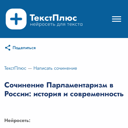
Поделиться
Режимы нейросети
Цены
ТекстПлюс
—
Написать сочинение
Вход
Сочинение Парламентаризм в
России: история и современность
Вход с Telegram
Нейросеть: