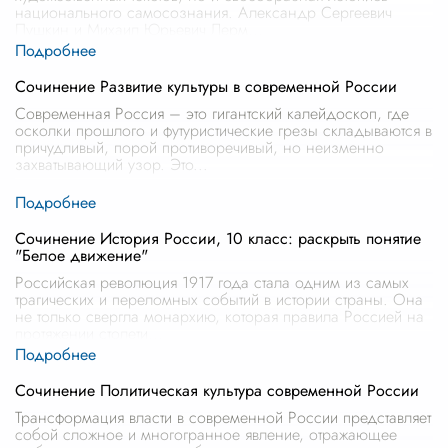
национального самосознания. Александр Сергеевич
Пушкин и Михаил Юрьевич Лерм
...
Сочинение Развитие культуры в современной России
Современная Россия – это гигантский калейдоскоп, где
осколки прошлого и футуристические грезы складываются в
причудливый, порой противоречивый, но неизменно
захватывающий узор. Это
...
Сочинение История России, 10 класс: раскрыть понятие
"Белое движение"
Российская революция 1917 года стала одним из самых
трагических и переломных событий в истории страны. Она
не только свергла монархию, которая правила Россией на
протяжении столети
...
Сочинение Политическая культура современной России
Трансформация власти в современной России представляет
собой сложное и многогранное явление, отражающее