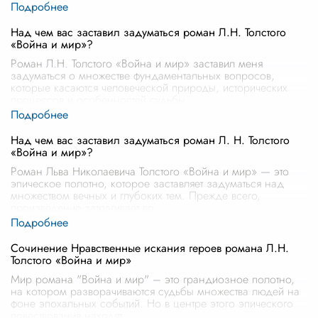
Над чем вас заставил задуматься роман Л.Н. Толстого
«Война и мир»?
Роман Л.Н. Толстого «Война и мир» заставил меня
задуматься о множестве фундаментальных вопросов,
которые касаются человеческой природы, исторических
процессов и особенностей судьбы
...
Над чем вас заставил задуматься роман Л. Н. Толстого
«Война и мир»?
Роман Льва Николаевича Толстого «Война и мир» — это
эпическое полотно, которое заставляет задуматься над
множеством вечных и глубоких тем. Прежде всего,
произведение затрагивает во
...
Сочинение Нравственные искания героев романа Л.Н.
Толстого «Война и мир»
Мир романа "Война и мир" – это грандиозное полотно,
на котором разворачиваются судьбы множества людей на
фоне эпохальных событий. Но в центре этого эпического
повествования находят
...