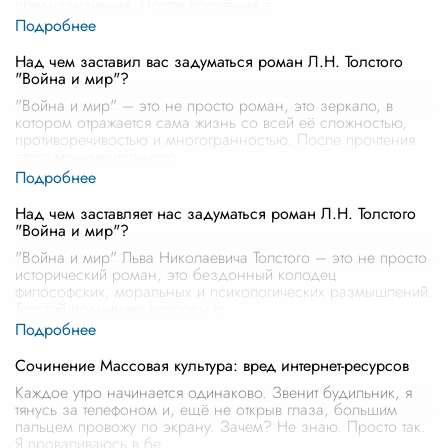
предназначения. После прочтения э
...
Над чем заставил вас задуматься роман Л.Н. Толстого
"Война и мир"?
"Война и мир" – это не просто роман, это зеркало, в
котором отражается сама жизнь со всей её сложностью,
противоречивостью и многогранностью. После прочтения
этого монументального
...
Над чем заставляет нас задуматься роман Л.Н. Толстого
"Война и мир"?
"Война и мир" Льва Николаевича Толстого – это не просто
исторический роман, это бездонный колодец
философских, моральных и психологических размышлений.
Толстой поднимает вопросы о
...
Сочинение Массовая культура: вред интернет-ресурсов
Каждое утро начинается одинаково. Звенит будильник, я
тянусь за телефоном и, ещё не открыв глаза, большим
пальцем провожу по экрану. Зачем? Не знаю. Просто так.
Я проваливаюсь в бе
...