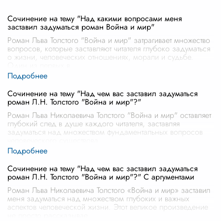
Сочинение на тему "Над какими вопросами меня
заставил задуматься роман Война и мир"
Роман Льва Толстого "Война и мир" затрагивает множество
вопросов, которые заставляют читателя глубоко задуматься
о жизни, человеческих отношениях, морали и судьбе.
Один из первых в
...
Сочинение на тему "Над чем вас заставил задуматься
роман Л.Н. Толстого "Война и мир"?"
Роман Льва Николаевича Толстого "Война и мир" оставляет
глубокий след в душе каждого читателя, заставляя
задуматься над множеством фундаментальных вопросов
человеческого существова
...
Сочинение на тему "Над чем вас заставил задуматься
роман Л.Н. Толстого "Война и мир"?" С аргументами
Роман Льва Николаевича Толстого «Война и мир» заставил
меня задуматься над множеством глубоких и важных
аспектов человеческой жизни. Этот великое произведение
не просто рассказывае
...