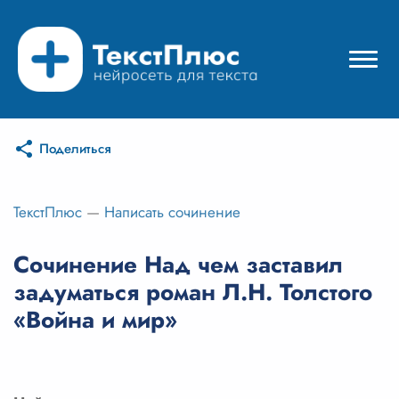
Поделиться
Режимы нейросети
Цены
ТекстПлюс
—
Написать сочинение
Вход
Сочинение Над чем заставил
задуматься роман Л.Н. Толстого
Вход с Telegram
«Война и мир»