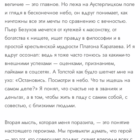
величие — это главное. Но лежа на Аустерлицком поле
и глядя в бесконечное небо, он вдруг понимает, как
ничтожны все эти мечты по сравнению с вечностью.
Пьер Безухов мечется от кутежей к масонству, от
богатства к нищете, ищет правду в философии и в
простой крестьянской мудрости Платона Каратаева. И я
вдруг осознал: ведь я тоже часто гонюсь за какими-то
внешними успехами — оценками, признанием,
лайками в соцсетях. А Толстой как будто шепчет мне на
ухо: «Остановись. Посмотри в небо. Что ты ищешь на
самом деле?» Я понял, что счастье не в званиях и
деньгах, а в том, чтобы жить в ладу с самим собой, с
совестью, с близкими людьми.
Вторая мысль, которая меня поразила, — это понятие
настоящего героизма. Мы привыкли думать, что герой
— это тот, кто совершает подвиг, скачет впереди всех с