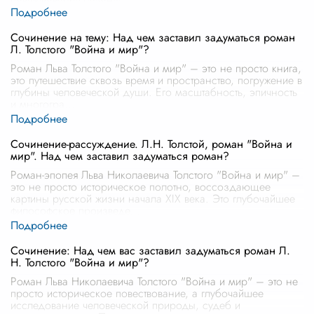
Сочинение на тему: Над чем заставил задуматься роман
Л. Толстого "Война и мир"?
Роман Льва Толстого "Война и мир" – это не просто книга,
это путешествие сквозь время и пространство, погружение в
глубины человеческой души. Его масштабность, эпичность
и многогра
...
Сочинение-рассуждение. Л.Н. Толстой, роман "Война и
мир". Над чем заставил задуматься роман?
Роман-эпопея Льва Николаевича Толстого "Война и мир" –
это не просто историческое полотно, воссоздающее
картины русской жизни начала XIX века. Это глубочайшее
философское произведе
...
Сочинение: Над чем вас заставил задуматься роман Л.
Н. Толстого "Война и мир"?
Роман Льва Николаевича Толстого "Война и мир" – это не
просто историческое повествование, а глубочайшее
исследование человеческой природы, судеб и