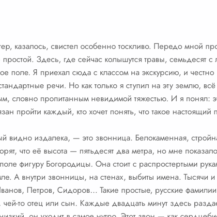
етер, казалось, свистел особенно тоскливо. Передо мной п
 простой. Здесь, где сейчас колышутся травы, семьдесят с
ое поле. Я приехал сюда с классом на экскурсию, и честно
 стандартные речи. Но как только я ступил на эту землю, вс
ым, словно пропитанным невидимой тяжестью. И я понял: эт
зан пройти каждый, кто хочет понять, что такое настоящий 
й видно издалека, — это звонница. Белокаменная, стройна
ворят, что её высота — пятьдесят два метра, но мне показал
оле фигуру Богородицы. Она стоит с распростертыми рукам
емле. А внутри звонницы, на стенах, выбиты имена. Тысячи 
Иванов, Петров, Сидоров… Такие простые, русские фамили
, чей-то отец или сын. Каждые двадцать минут здесь разда
 низкий, он уходит в самое нутро. Этот звон — как сердцеб