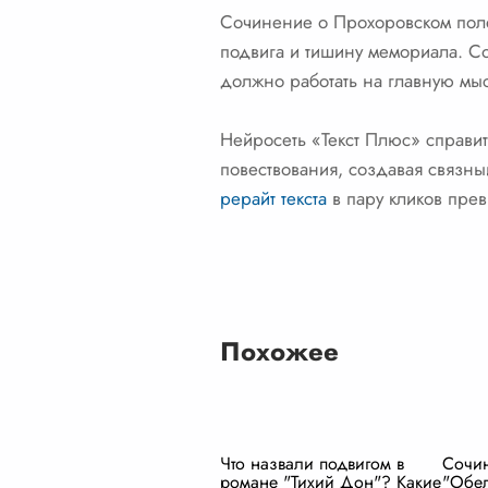
Сочинение о Прохоровском поле 
подвига и тишину мемориала. С
должно работать на главную мы
Нейросеть «Текст Плюс» справит
повествования, создавая связны
рерайт текста
в пару кликов прев
Похожее
Что назвали подвигом в
Сочин
романе "Тихий Дон"? Какие
"Обел