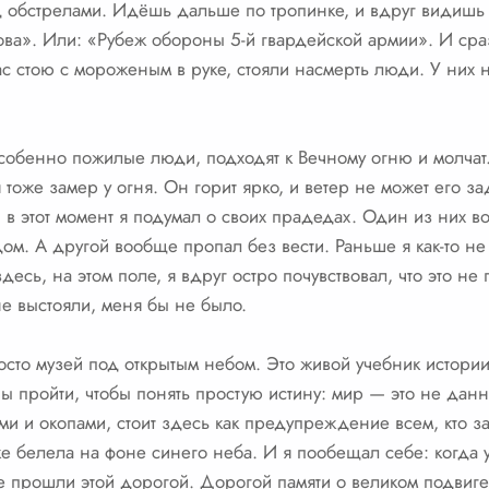
од обстрелами. Идёшь дальше по тропинке, и вдруг видишь 
ва». Или: «Рубеж обороны 5-й гвардейской армии». И сразу
час стою с мороженым в руке, стояли насмерть люди. У них 
 особенно пожилые люди, подходят к Вечному огню и молчат
я тоже замер у огня. Он горит ярко, и ветер не может его з
И в этот момент я подумал о своих прадедах. Один из них 
м. А другой вообще пропал без вести. Раньше я как-то не
десь, на этом поле, я вдруг остро почувствовал, что это не
е выстояли, меня бы не было.
сто музей под открытым небом. Это живой учебник истории.
пройти, чтобы понять простую истину: мир — это не данно
ами и окопами, стоит здесь как предупреждение всем, кто з
е белела на фоне синего неба. И я пообещал себе: когда у
е прошли этой дорогой. Дорогой памяти о великом подвиге