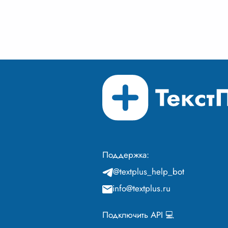
солдаты шли в огонь,
самоо
защищая свою землю. Но
герои
разве подвиги о
...
наши
Поддержка:
@textplus_help_bot
info@textplus.ru
Подключить API 💻