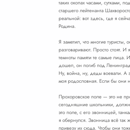
таких окопах часами, сутками, п
старшего лейтенанта Шахворосто
реальной: вот здесь, где я сей
Родина.
Я заметил, что многие туристы,
разговаривают. Просто стоят. И 
темноты памяти те самые лица. 
дошел, он погиб под Ленинградо
Ну, война, ну, деды воевали. А з
моя родословная. Если бы они н
Прохоровское поле — это не про
сегодняшние школьники, должны 
это поле, с его звонницей, танк
я обернулся. Звонница всё так ж
привезу их сюда. Чтобы они тож