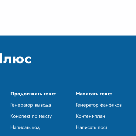
тверженности и
тихой грусти, светлой печали.
правдивых 
зма, проявленных
Они, словно
...
ми предкам
...
Продолжить текст
Написать текст
Генератор вывода
Генератор фанфиков
Конспект по тексту
Контент-план
Написать код
Написать пост