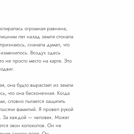
ростиралась огромная равнина,
 лишним лет назад земля стонала
 признаюсь, сначала думал, что
ё изменилось. Воздух здесь
о не просто место на карте. Это
подвиг.
я, она будто вырастает из земли
ось, что она бесконечная. Когда
и, словно пытается защитить
и тысячи фамилий. Я провел рукой
и. За каждой — человек. Может
ется звон колоколов. Он не
иение самого поля. Он