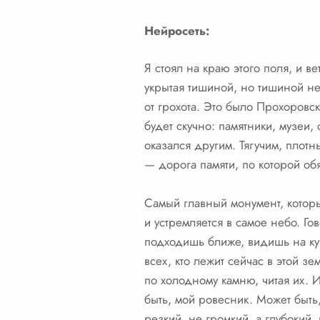
Нейросеть:
Я стоял на краю этого поля, и в
укрытая тишиной, но тишиной не
от грохота. Это было Прохоровск
будет скучно: памятники, музеи,
оказался другим. Тягучим, плотн
— дорога памяти, по которой обя
Самый главный монумент, которы
и устремляется в самое небо. Го
подходишь ближе, видишь на куп
всех, кто лежит сейчас в этой з
по холодному камню, читая их. 
быть, мой ровесник. Может быть
резкий, не громкий, а глубокий,