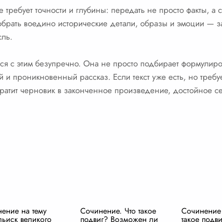
требует точности и глубины: передать не просто факты, а с
обрать воедино исторические детали, образы и эмоции — з
сль.
ся с этим безупречно. Она не просто подбирает формулиров
й и проникновенный рассказ. Если текст уже есть, но требу
ратит черновик в законченное произведение, достойное с
ение на тему
Сочинение. Что такое
Сочинение 
ьиск великого
подвиг? Возможен ли
такое подви