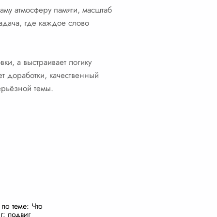
аму атмосферу памяти, масштаб
адача, где каждое слово
ки, а выстраивает логику
ет доработки, качественный
ерьёзной темы.
по теме: Что
г: подвиг