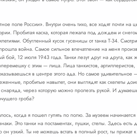
ное поле России». Внутри очень тихо, все ходят почти на 
ории. Пробитая каска, которая лежала под дождем и снего
илетиями. Обугленный кусок гусеницы от танка Т-34. Смотр
лу прошла война. Самое сильное впечатление на меня прои
й бой, 12 июля 1943 года. Танки лезут друг на друга, как
 вперемешку с этим — лица. Лица танкистов, артиллеристов
 оказываешься в центре этого ада. Но самое удивительное
еженные, пробитые навылет, они выглядят как скелеты до
от снаряда, через которую можно пролезть рукой. И думаеш
хочущего гроба?
лось, когда я пошел гулять по полю. За музеем начинается
аки. Это танки на постаментах, пушки, стелы. Здесь есть 
ко он узкий. Ты не можешь встать в полный рост, ты прижат 