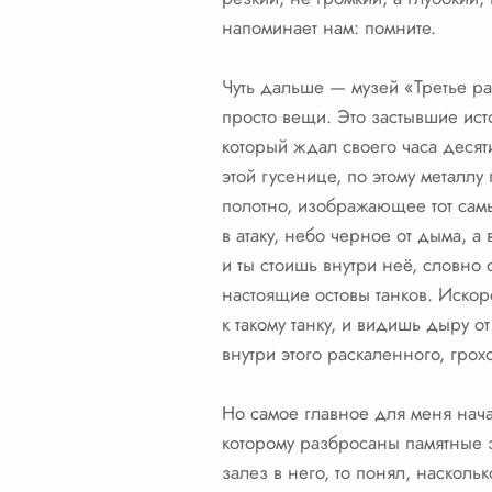
напоминает нам: помните.
Чуть дальше — музей «Третье рат
просто вещи. Это застывшие ист
который ждал своего часа десят
этой гусенице, по этому метал
полотно, изображающее тот самы
в атаку, небо черное от дыма, а
и ты стоишь внутри неё, словно
настоящие остовы танков. Искор
к такому танку, и видишь дыру 
внутри этого раскаленного, гро
Но самое главное для меня нача
которому разбросаны памятные зн
залез в него, то понял, насколь