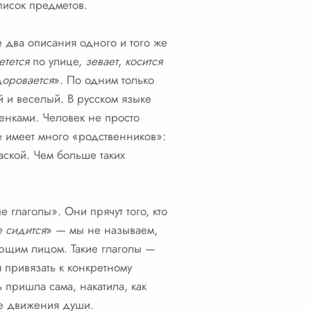
список предметов.
е два описания одного и того же
етется
по улице,
зевает
,
косится
доровается
». По одним только
 и веселый. В русском языке
тенками. Человек не просто
же имеет много «родственников»:
аской. Чем больше таких
е глаголы». Они прячут того, кто
е
сидится
» — мы не называем,
вующим лицом. Такие глаголы —
 привязать к конкретному
ть пришла сама, накатила, как
шие движения души.