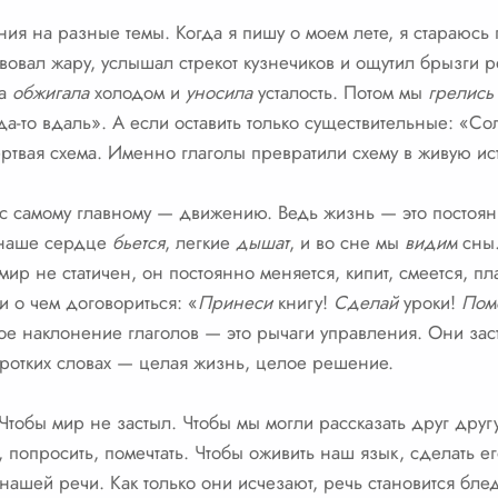
ия на разные темы. Когда я пишу о моем лете, я стараюсь 
увствовал жару, услышал стрекот кузнечиков и ощутил брызги
да
обжигала
холодом и
уносила
усталость. Потом мы
грелись
да-то вдаль». А если оставить только существительные: «Со
мертвая схема. Именно глаголы превратили схему в живую и
нас самому главному — движению. Ведь жизнь — это постоя
 наше сердце
бьется
, легкие
дышат
, и во сне мы
видим
сны.
ир не статичен, он постоянно меняется, кипит, смеется, пла
 о чем договориться: «
Принеси
книгу!
Сделай
уроки!
Пом
е наклонение глаголов — это рычаги управления. Они заст
оротких словах — целая жизнь, целое решение.
тобы мир не застыл. Чтобы мы могли рассказать друг другу о
, попросить, помечтать. Чтобы оживить наш язык, сделать ег
 нашей речи. Как только они исчезают, речь становится бле