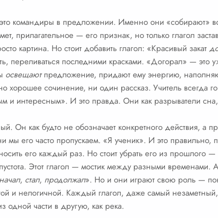
 это командиры в предложении. Именно они «собирают» во
т, прилагательное — его признак, но только глагол заставл
осто картина. Но стоит добавить глагол: «Красивый закат
до
ть, переливаться последними красками. «Догорал» — это уж
лы
освещают
предложение, придают ему энергию, наполняю
о хорошее сочинение, ни один рассказ. Учитель всегда г
вым и интересным». И это правда. Они как разрыватели сна
ый. Он как будто не обозначает конкретного действия, а п
и мы его часто пропускаем. «Я ученик». И это правильно, п
осить его каждый раз. Но стоит убрать его из прошлого —
пустота. Этот глагол — мостик между разными временами. А
начал
,
стал
,
продолжал
». Но и они играют свою роль — по
ой и нелогичной. Каждый глагол, даже самый незаметный,
з одной части в другую, как река.