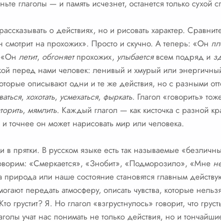
ньте глаголы — и память исчезнет, останется только сухой 
рассказывать о действиях, но и рисовать характер. Сравнит
н смотрит на прохожих». Просто и скучно. А теперь: «Он
пл
: «Он
летит
,
обгоняет
прохожих,
улыбается
всем подряд и
з
кой перед нами человек: ленивый и хмурый или энергичный
которые описывают одни и те же действия, но с разными от
ваться
,
хохотать
,
усмехаться
,
фыркать
. Глагол «говорить» то
торить
,
мямлить
. Каждый глагол — как кисточка с разной кр
е и точнее он может нарисовать мир или человека.
ми в прятки. В русском языке есть так называемые «безличны
говорим: «Смеркается», «Знобит», «Подморозило», «Мне
н
сама природа или наше состояние становятся главным дейст
гают передать атмосферу, описать чувства, которые нельзя
 Кто грустит? Я. Но глагол «взгрустнулось» говорит, что грус
лаголы учат нас понимать не только действия, но и тончай