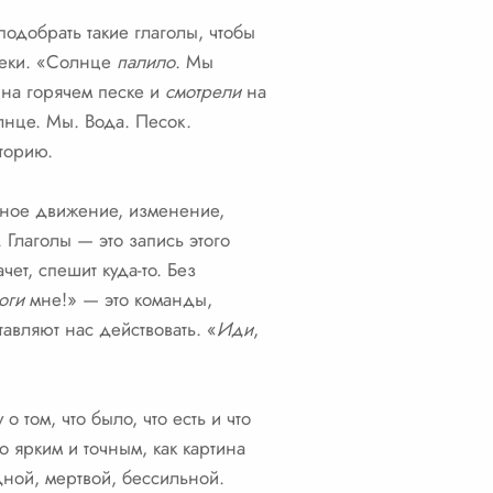
подобрать такие глаголы, чтобы
 реки. «Солнце
палило
. Мы
на горячем песке и
смотрели
на
лнце. Мы. Вода. Песок.
сторию.
нное движение, изменение,
 Глаголы — это запись этого
чет, спешит куда-то. Без
оги
мне!» — это команды,
авляют нас действовать. «
Иди
,
 том, что было, что есть и что
о ярким и точным, как картина
дной, мертвой, бессильной.