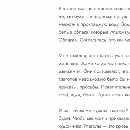
В школе мы часто пишем сочинен
тот, кто будет читать, тоже поч
ныряли
в прохладную воду. Во
белые облака, которые
плыли
ку
Облака». Согласитесь, это как 
Мне кажется, что глаголы учат 
действие. Даже когда мы спим,
движения. Они показывают, что м
глаголов невозможно было бы ни
приказы, просьбы. Повелительно
стой
,
жди
,
беги
». Даже в этих к
Итак, зачем же нужны глаголы? Ч
будет. Чтобы мы могли приказать
художника. Глаголы — это кровь