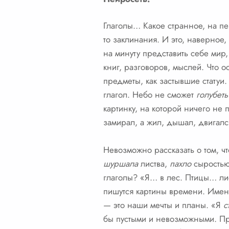
Глаголы… Какое странное, на пер
то заклинания. И это, наверное
на минуту представить себе мир,
книг, разговоров, мыслей. Что ос
предметы, как застывшие статуи
глагол. Небо не сможет
голубеть
картинку, на которой ничего не
замирал, а жил, дышал, двигалс
Невозможно рассказать о том, ч
шуршала
листва,
пахло
сыростью»
глаголы? «Я… в лес. Птицы… лис
пишутся картины времени. Имен
— это наши мечты и планы. «Я
с
бы пустыми и невозможными. Пр