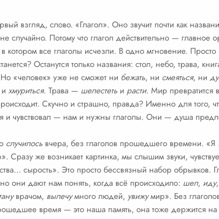
вый взгляд, слово. «Глагол». Оно звучит почти как назван
, не случайно. Потому что глагол действительно — главное
 в котором все глаголы исчезли. В одно мгновение. Просто
танется? Останутся только названия: стол, небо, трава, книга
. Но «человек» уже не сможет ни
бежать
, ни
смеяться
, ни
ду
и
хмуриться
. Трава —
шелестеть
и
расти
. Мир превратится 
 происходит. Скучно и страшно, правда? Именно для того, 
я и чувствовал — нам и нужны глаголы. Они — душа предл
то
случилось
вчера, без глаголов прошедшего времени. «Я
. Сразу же возникает картинка, мы слышим звуки, чувствуе
тва… сырость». Это просто бессвязный набор обрывков. Гл
но они дают нам понять, когда всё происходило:
шел
,
иду
тану
врачом,
вылечу
много людей,
увижу
мир». Без глаголо
ошедшее время — это наша память, она тоже держится на 