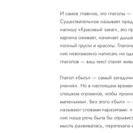
И самое главное, что глаголы —
Существительное называет предме
напишу «Красивый закат», это пр
картина оживает, начинает дыша
полный грусти и красоты. Глаго
них невозможно написать ни одн
глаголов — ваш текст станет жи
Глагол «быть» — самый загадочн
ученик». Но в настоящем времен
слишком огромное, чтобы произн
маленьким». Без этого «был» — 
называют словами-паразитами: «
них наша речь была бы отрывист
мысль развивалась, перетекала и