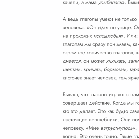
качели, а мама
улыбалась
». Выки
А ведь глаголы умеют не только 
человека: «Он идет по улице. О
на прохожих
исподлобья
». Или
глаголам мы сразу понимаем, ка
огромное количество глаголов, 
смеется
, он может
хихикать
,
зали
шептать
,
кричать
,
бормотать
,
тара
кисточек знает человек, тем ярч
Бывает, что глаголы играют с на
совершает действие. Когда мы 
кто это делает. Это как будто 
настоящие волшебники. Они помо
человеку. «Мне
взгрустнулось
».
волна. Это очень точно. Такие г