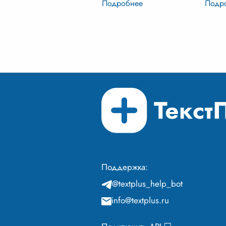
Григория Александровича
русск
Печорина, это глубокое
годов
исследование личности,
через
сформировавшейся под
Григо
влиянием эпохи
...
Поддержка:
@textplus_help_bot
info@textplus.ru