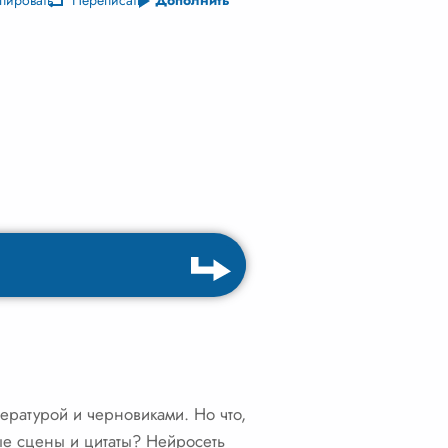
пировать
Переписать
Дополнить
ературой и черновиками. Но что,
вые сцены и цитаты? Нейросеть