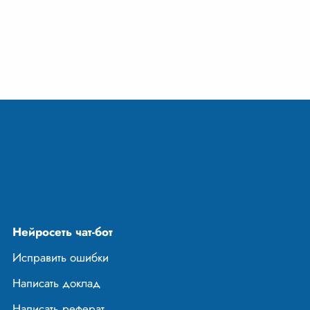
девочка, а самый
лучик света. Она
на страницах
есь холодный мир
Нейросеть чат-бот
Исправить ошибки
Написать доклад
Написать реферат