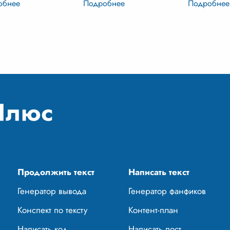
ого общества 30-х
одного человека, это
не просто 
 XIX века, отраженную
трагедия целого поколения,
настоящий 
 призму личности
отраженная в судьбе
появилась 
рия Алек
...
Григория Александровича
книги, и в
Печорина. Лер
...
ск
...
Продолжить текст
Написать текст
Генератор вывода
Генератор фанфиков
Конспект по тексту
Контент-план
Написать код
Написать пост