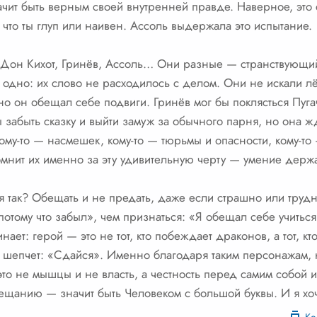
ачит быть верным своей внутренней правде. Наверное, это
, что ты глуп или наивен. Ассоль выдержала это испытание.
? Дон Кихот, Гринёв, Ассоль… Они разные — странствующи
 одно: их слово не расходилось с делом. Они не искали лё
но он обещал себе подвиги. Гринёв мог бы поклясться Пугач
ы забыть сказку и выйти замуж за обычного парня, но она ж
ому-то — насмешек, кому-то — тюрьмы и опасности, кому-то
омнит их именно за эту удивительную черту — умение держа
 я так? Обещать и не предать, даже если страшно или тру
 потому что забыл», чем признаться: «Я обещал себе учитьс
ает: герой — это не тот, кто побеждает драконов, а тот, кт
о шепчет: «Сдайся». Именно благодаря таким персонажам, к
то не мышцы и не власть, а честность перед самим собой и 
щанию — значит быть Человеком с большой буквы. И я хочу