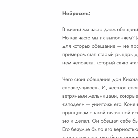
Нейросеть:
В жизни мы часто даем обещания
Но как часто мы их выполняем? И
для которых обещание — не прос
примером стал старый рыцарь до
нем человека, который свято чт
Чего стоит обещание дон Кихота
справедливость. И, честное слов
ветряными мельницами, которые 
«злодея» — уничтожь его. Конеч
принципам с такой отчаянной и
это и делал. Он обещал себе бы
Его безумие было его верностью
даже если весь мир будет проти