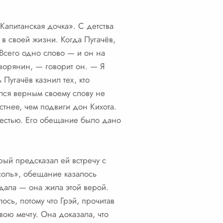
Капитанская дочка». С детства
 в своей жизни. Когда Пугачёв,
 Всего одно слово — и он на
ворянин, — говорит он. — Я
Пугачёв казнил тех, кто
ался верным своему слову не
тнее, чем подвиги дон Кихота.
вестью. Его обещание было дано
рый предсказал ей встречу с
соль», обещание казалось
ждала — она жила этой верой.
ось, потому что Грэй, прочитав
ою мечту. Она доказала, что