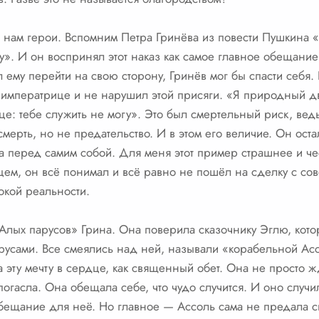
е нам герои. Вспомним Петра Гринёва из повести Пушкина «
у». И он воспринял этот наказ как самое главное обещание
л ему перейти на свою сторону, Гринёв мог бы спасти себя.
 императрице и не нарушил этой присяги. «Я природный д
е: тебе служить не могу». Это был смертельный риск, ведь 
смерть, но не предательство. И в этом его величие. Он ост
а перед самим собой. Для меня этот пример страшнее и чес
цем, он всё понимал и всё равно не пошёл на сделку с со
окой реальности.
лых парусов» Грина. Она поверила сказочнику Эглю, кото
русами. Все смеялись над ней, называли «корабельной Ас
а эту мечту в сердце, как священный обет. Она не просто 
огасла. Она обещала себе, что чудо случится. И оно случил
бещание для неё. Но главное — Ассоль сама не предала св