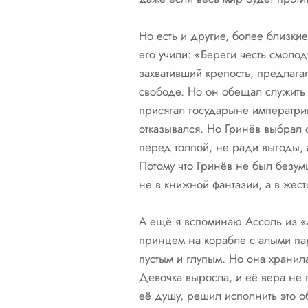
Но есть и другие, более близки
его учили: «Береги честь смолод
захвативший крепость, предлага
свободе. Но он обещал служить
присягал государыне императриц
отказывался. Но Гринёв выбрал 
перед толпой, не ради выгоды, 
Потому что Гринёв не был безум
не в книжной фантазии, а в жест
А ещё я вспоминаю Ассоль из «А
принцем на корабле с алыми па
пустым и глупым. Но она хранил
Девочка выросла, и её вера не п
её душу, решил исполнить это о