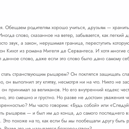
. Обещаем родителям хорошо учиться, друзьям — хранить 
ногда слово, сказанное на ветер, забывается, как легкий д
то звук, а закон, нерушимая граница, переступить котору
н Кихот из романа Мигеля де Сервантеса. И хотя многие с
ил данное слово, даже если это слово было дано самому себ
 стать странствующим рыцарем? Он поклялся защищать сла
о, он выполнил эту клятву, несмотря ни на что. Никто не зас
он принимал за великанов. Но его внутренний кодекс чест
но, это смешно и грустно. Но разве не достоин уважения ч
скренностью? Мы часто говорим: «Будь собой» или «Следуй
ть рыцарем — и был им до конца, до самого последнего в
. Это похоже на то, как если бы мы пообещали другу быть 
в. Разве это не называется благородством?