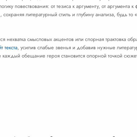
огику повествования: от тезиса к аргументу, от аргумента 
 сохраняя литературный стиль и глубину анализа, будь то
ется нехватка смысловых акцентов или спорная трактовка обр
т текста
, усилив слабые звенья и добавив нужные литерату
де каждый обещание героя становится опорной точкой сюже