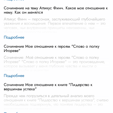
Сочинение на тему Аттикус Финч. Какое мое отношение к
нему. Как он менялся
Аттикус Финч – персонаж, заслуживающий глубочайшего
уважения и восхищения. Первое впечатление о нем – это
человек, чьи внутренние принципы неизменны, чьи
убеждения проросли крепким
...
Сочинение Мое отношение к героям "Слово о полку
Игореве"
Сочинение: Моё отношение к героям "Слово о полку
Игореве" "Слово о полку Игореве" — это произведение,
которое вызывает у меня глубокие чувства и мысли о
жизни, судьбе и мужестве.
...
Сочинение Мое отношение к книге "Лидерство к
вершинам успеха"
Прежде чем погрузиться в детальный анализ моего
отношения к книге "Лидерство к вершинам успеха", считаю
необходимым подчеркнуть, что понятие лидерства – это
многогранная и динамичн
...