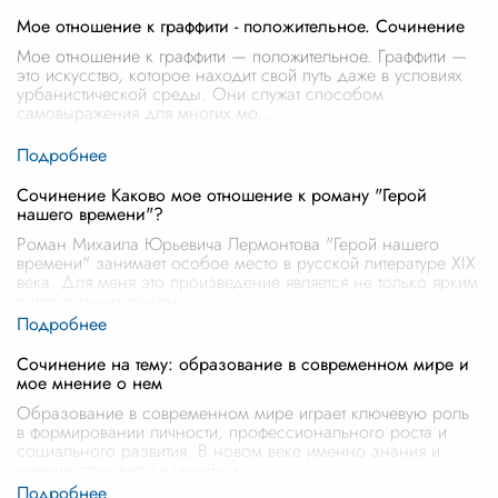
Мое отношение к граффити - положительное. Сочинение
Мое отношение к граффити — положительное. Граффити —
это искусство, которое находит свой путь даже в условиях
урбанистической среды. Они служат способом
самовыражения для многих мо
...
Сочинение Каково мое отношение к роману "Герой
нашего времени"?
Роман Михаила Юрьевича Лермонтова "Герой нашего
времени" занимает особое место в русской литературе XIX
века. Для меня это произведение является не только ярким
литературным памятн
...
Сочинение на тему: образование в современном мире и
мое мнение о нем
Образование в современном мире играет ключевую роль
в формировании личности, профессионального роста и
социального развития. В новом веке именно знания и
умения становятся важнейши
...