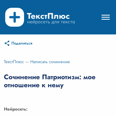
Поделиться
Режимы нейросети
Цены
ТекстПлюс
—
Написать сочинение
Вход
Сочинение Патриотизм: мое
отношение к нему
Вход с Telegram
Нейросеть: