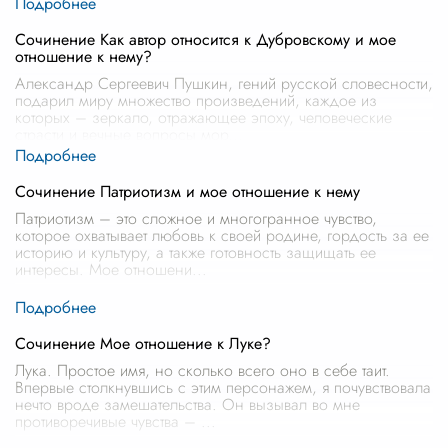
Сочинение Как автор относится к Дубровскому и мое
отношение к нему?
Александр Сергеевич Пушкин, гений русской словесности,
подарил миру множество произведений, каждое из
которых – зеркало, отражающее эпоху, человеческие
страсти и вечные вопросы мор
...
Сочинение Патриотизм и мое отношение к нему
Патриотизм – это сложное и многогранное чувство,
которое охватывает любовь к своей родине, гордость за ее
историю и культуру, а также готовность защищать ее
интересы. Мое отношени
...
Сочинение Мое отношение к Луке?
Лука. Простое имя, но сколько всего оно в себе таит.
Впервые столкнувшись с этим персонажем, я почувствовала
нечто вроде замешательства. Он вызывал во мне
противоречивые чувства –
...