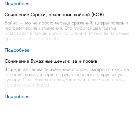
Сочинение Строки, опаленные войной (ВОВ)
Война – это не просто череда сражений, цифры потерь и
географические изменения. Это глубочайшая травма,
оставшаяся в памяти целых поколений. И одним из самых
проникновенных способо
...
Сочинение Бумажные деньги: за и против
Я сидел за своим письменным столом, смотрел в окно на
осенний дождь и вертел в руках новенькую, хрустящую
купюру. Она лежала на ладони почти невесомая, а ведь
когда-то наши предки
...