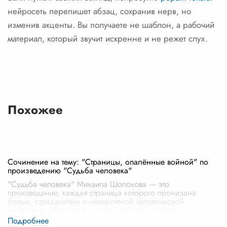
нейросеть перепишет абзац, сохранив нерв, но
изменив акценты. Вы получаете не шаблон, а рабочий
материал, который звучит искренне и не режет слух.
Похожее
Сочинение на тему: "Страницы, опалённые войной" по
произведению "Судьба человека"
"Судьба человека" Михаила Шолохова — это
произведение, каждая страница которого пронизана
болью, страданиями и невероятной человеческой
стойкостью. История Андрея Соколова, простог
...