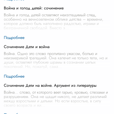
Война и голод детей: сочинение
Война и голод детей оставляют неизгладимый след,
особенно на вечнозеленом облике детства – времени,
которое должно быть наполнено радостью, играми и
безграничной свободой. Вместо э
...
Сочинение Дети и война
Война. Одно это слово пропитано ужасом, болью и
неизмеримой трагедией. Она калечит не только тела, но и
души, оставляет глубокие шрамы в сознании целых
поколений. Но, пожалуй, сама
...
Сочинение Дети на войне. Аргумент из литературы
Война… слово, от которого веет гарью, кровью, слезами и
разрушением. Она не щадит никого, не делает различий
между взрослыми и детьми. Но если взрослые, в силу
своего возраста и жи
...