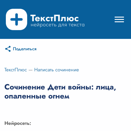
Поделиться
Режимы нейросети
Цены
ТекстПлюс
—
Написать сочинение
Вход
Сочинение Дети войны: лица,
опаленные огнем
Вход с Telegram
Нейросеть: