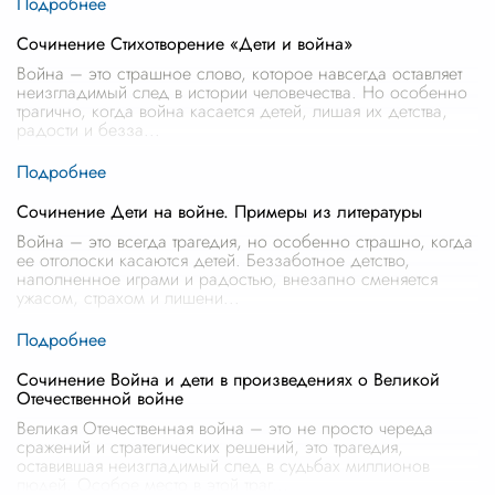
Сочинение Стихотворение «Дети и война»
Война – это страшное слово, которое навсегда оставляет
неизгладимый след в истории человечества. Но особенно
трагично, когда война касается детей, лишая их детства,
радости и безза
...
Сочинение Дети на войне. Примеры из литературы
Война – это всегда трагедия, но особенно страшно, когда
ее отголоски касаются детей. Беззаботное детство,
наполненное играми и радостью, внезапно сменяется
ужасом, страхом и лишени
...
Сочинение Война и дети в произведениях о Великой
Отечественной войне
Великая Отечественная война – это не просто череда
сражений и стратегических решений, это трагедия,
оставившая неизгладимый след в судьбах миллионов
людей. Особое место в этой траг
...