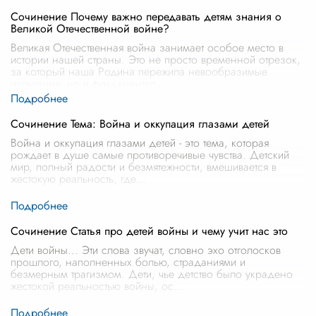
Сочинение Почему важно передавать детям знания о
Великой Отечественной войне?
Великая Отечественная война занимает особое место в
истории нашей страны. Это не просто временной отрезок,
за который наша Родина пережила невообразимые
испытания, но и фундаментал
...
Сочинение Тема: Война и оккупация глазами детей
Война и оккупация глазами детей - это тема, которая
рождает в душе самые противоречивые чувства. Детский
мир, полный радости и безмятежности, вмешивается в
жестокую реальность, где
...
Сочинение Статья про детей войны и чему учит нас это
Дети войны... Эти слова звучат, словно эхо отголосков
прошлого, наполненных болью, страданиями и
безмерным трагизмом. Дети, чье детство было украдено
жестокой реальностью войны, ос
...