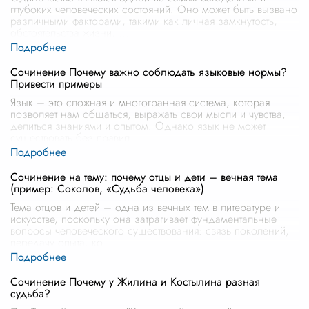
глубоких человеческих состояний. Оно может быть вызвано
различными факторами, такими как личная замкнутость,
обстоятельства жизни,
...
Сочинение Почему важно соблюдать языковые нормы?
Привести примеры
Язык – это сложная и многогранная система, которая
позволяет нам общаться, выражать свои мысли и чувства,
делиться знаниями и опытом. Однако язык не может
существовать без правил.
...
Сочинение на тему: почему отцы и дети – вечная тема
(пример: Соколов, «Судьба человека»)
Тема отцов и детей – одна из вечных тем в литературе и
искусстве, поскольку она затрагивает фундаментальные
вопросы человеческого существования: связь поколений,
передачу опыта, ко
...
Сочинение Почему у Жилина и Костылина разная
судьба?