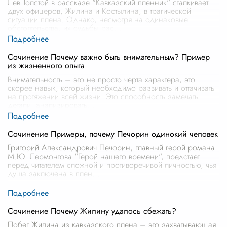
Лев Толстой в рассказе "Кавказский пленник" сталкивает
двух офицеров, Жилина и Костылина, в трагической
ситуации плена. Однако, несмотря на одинаковые
обстоятельства, их судьбы рас
...
Сочинение Почему важно быть внимательным? Пример
из жизненного опыта
Внимательность – это не просто черта характера, это
скорее навык, который необходимо развивать и оттачивать
на протяжении всей жизни. Это способность замечать
детали, анализировать
...
Сочинение Примеры, почему Печорин одинокий человек
Григорий Александрович Печорин, главный герой романа
М.Ю. Лермонтова "Герой нашего времени", предстает
перед читателем сложной и противоречивой личностью, чья
душа заключена в плен
...
Сочинение Почему Жилину удалось сбежать?
Побег Жилина из кавказского плена – это захватывающая