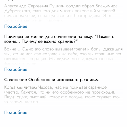
Александр Сергеевич Пушкин создал образ Владимира
Дубровского, ставшего для многих поколений читателей
символом чести, справедливости и благородства. Этот
молодой дворянин, лишенны
...
Примеры из жизни для сочинения на тему: "Память о
войне... Почему ее важно хранить?"
Война… Одно это слово вызывает трепет и боль. Даже для
тех, кто не испытал ее ужасы на себе, эхо тех страшных лет
отзывается в сердцах. Мы видим его в документальных
фильмах, слыши
...
Сочинение Особенности чеховского реализма
Когда мы читаем Чехова, нас не покидает странное
чувство. Кажется, что ничего особенного не происходит.
Люди сидят, пьют чай, говорят о погоде, кто-то скучает, кто-
то вспоминает пр
...