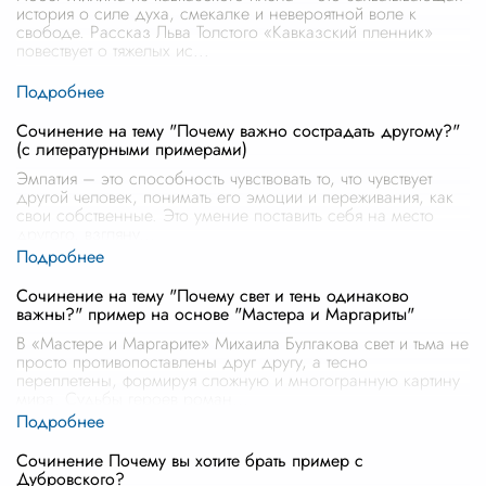
история о силе духа, смекалке и невероятной воле к
свободе. Рассказ Льва Толстого «Кавказский пленник»
повествует о тяжелых ис
...
Сочинение на тему "Почему важно сострадать другому?"
(с литературными примерами)
Эмпатия – это способность чувствовать то, что чувствует
другой человек, понимать его эмоции и переживания, как
свои собственные. Это умение поставить себя на место
другого, взгляну
...
Сочинение на тему "Почему свет и тень одинаково
важны?" пример на основе "Мастера и Маргариты"
В «Мастере и Маргарите» Михаила Булгакова свет и тьма не
просто противопоставлены друг другу, а тесно
переплетены, формируя сложную и многогранную картину
мира. Судьбы героев роман
...
Сочинение Почему вы хотите брать пример с
Дубровского?