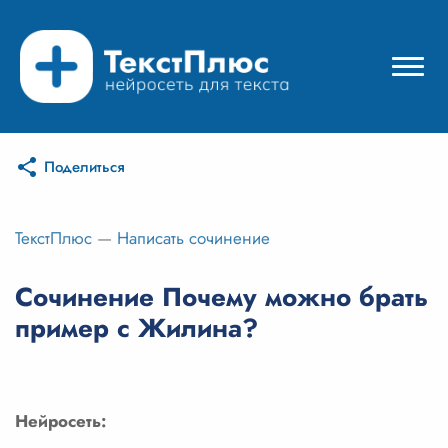
Поделиться
Режимы нейросети
Цены
ТекстПлюс
—
Написать сочинение
Вход
Сочинение Почему можно брать
пример с Жилина?
Вход с Telegram
Нейросеть: