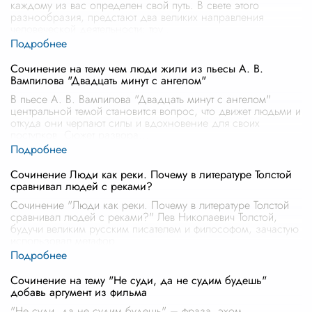
каждому из вас определен свой путь. В свете этого
разнообразия, предстают два великих направления
человеческой деятельности: тру
...
Сочинение на тему чем люди жили из пьесы А. В.
Вампилова "Двадцать минут с ангелом"
В пьесе А. В. Вампилова "Двадцать минут с ангелом"
центральной темой становится вопрос, что движет людьми и
откуда они черпают силы и вдохновение для своих
поступков. Сюжет развора
...
Сочинение Люди как реки. Почему в литературе Толстой
сравнивал людей с реками?
Сочинение "Люди как реки. Почему в литературе Толстой
сравнивал людей с реками?" Лев Николаевич Толстой,
будучи великим русским писателем и философом, зачастую
использовал метафор
...
Сочинение на тему "Не суди, да не судим будешь"
добавь аргумент из фильма
"Не суди, да не судим будешь" – фраза, эхом