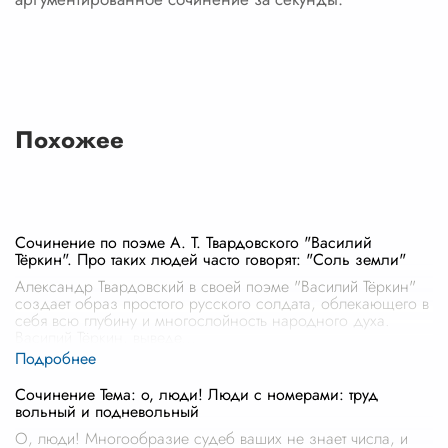
Похожее
Сочинение по поэме А. Т. Твардовского "Василий
Тёркин". Про таких людей часто говорят: "Соль земли"
Александр Твардовский в своей поэме "Василий Тёркин"
создает образ простого русского солдата, облекающего в
себя всю глубину и многослойность народного духа.
Василий Тёркин, выведе
...
Сочинение Тема: о, люди! Люди с номерами: труд
вольный и подневольный
О, люди! Многообразие судеб ваших не знает числа, и