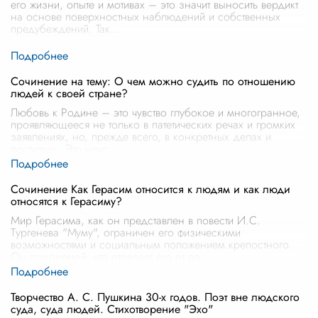
его жизни, опыте и мотивах – это значит выносить вердикт
на основе поверхностных наблюдений и собственных
предубеждений. Так
...
Сочинение на тему: О чем можно судить по отношению
людей к своей стране?
Любовь к Родине – это чувство глубокое и многогранное,
проявляющееся не только в патетических речах и громких
заявлениях, но, прежде всего, в конкретных делах и
поступках. Это неус
...
Сочинение Как Герасим относится к людям и как люди
относятся к Герасиму?
Мир Герасима, как он представлен в повести И.С.
Тургенева "Муму", ограничен его физическими
возможностями и социальным положением крепостного.
Он глухонемой, что отрезает его от по
...
Творчество А. С. Пушкина 30-х годов. Поэт вне людского
суда, суда людей. Стихотворение "Эхо"