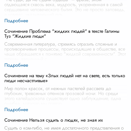
отдающаяся сквозь века, мудрость, укорененная в самой
сердцевине человеческого бытия. Это не просто заповедь,
а компас, указывающий путь
...
Сочинение Проблема "жидких людей" в тексте Галины
Туз "Жидкие люди"
Современная литература, стремясь отразить сложные и
противоречивые процессы, происходящие в обществе, все
чаще обращается к понятию "жидкой современности". Этот
термин, введенный с
...
Сочинение на тему «Злых людей нет на свете, есть только
люди несчастливые»
Мир полон красок, от нежных пастелей рассвета до
глубоких, тревожных оттенков грозовой ночи. Но среди
этого калейдоскопа существует одно заблуждение, одна
ошибка, которую мы повтор
...
Сочинение Нельзя судить о людях, не зная их
Судить о ком-либо, не имея достаточного представления о