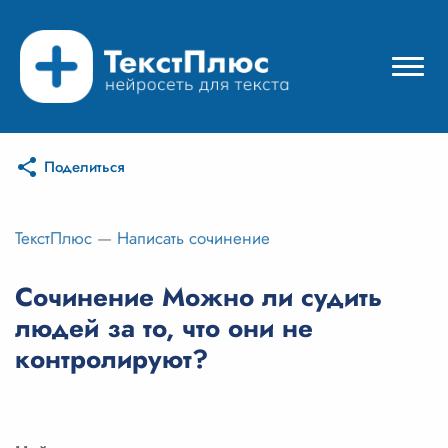
Поделиться
Режимы нейросети
Цены
ТекстПлюс
—
Написать сочинение
Вход
Сочинение Можно ли судить
людей за то, что они не
Вход с Telegram
контролируют?