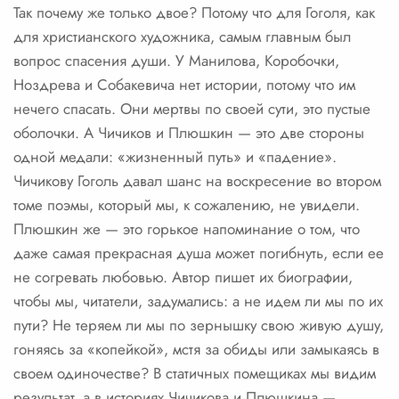
Так почему же только двое? Потому что для Гоголя, как
для христианского художника, самым главным был
вопрос спасения души. У Манилова, Коробочки,
Ноздрева и Собакевича нет истории, потому что им
нечего спасать. Они мертвы по своей сути, это пустые
оболочки. А Чичиков и Плюшкин — это две стороны
одной медали: «жизненный путь» и «падение».
Чичикову Гоголь давал шанс на воскресение во втором
томе поэмы, который мы, к сожалению, не увидели.
Плюшкин же — это горькое напоминание о том, что
даже самая прекрасная душа может погибнуть, если ее
не согревать любовью. Автор пишет их биографии,
чтобы мы, читатели, задумались: а не идем ли мы по их
пути? Не теряем ли мы по зернышку свою живую душу,
гоняясь за «копейкой», мстя за обиды или замыкаясь в
своем одиночестве? В статичных помещиках мы видим
результат, а в историях Чичикова и Плюшкина —