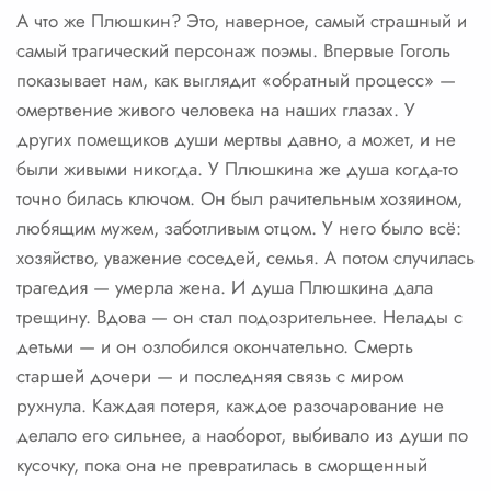
А что же Плюшкин? Это, наверное, самый страшный и
самый трагический персонаж поэмы. Впервые Гоголь
показывает нам, как выглядит «обратный процесс» —
омертвение живого человека на наших глазах. У
других помещиков души мертвы давно, а может, и не
были живыми никогда. У Плюшкина же душа когда-то
точно билась ключом. Он был рачительным хозяином,
любящим мужем, заботливым отцом. У него было всё:
хозяйство, уважение соседей, семья. А потом случилась
трагедия — умерла жена. И душа Плюшкина дала
трещину. Вдова — он стал подозрительнее. Нелады с
детьми — и он озлобился окончательно. Смерть
старшей дочери — и последняя связь с миром
рухнула. Каждая потеря, каждое разочарование не
делало его сильнее, а наоборот, выбивало из души по
кусочку, пока она не превратилась в сморщенный