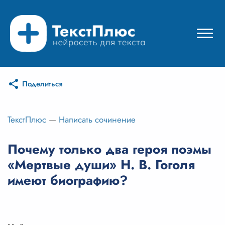
Поделиться
Режимы нейросети
Цены
ТекстПлюс
—
Написать сочинение
Вход
Почему только два героя поэмы
«Мертвые души» Н. В. Гоголя
Вход с Telegram
имеют биографию?