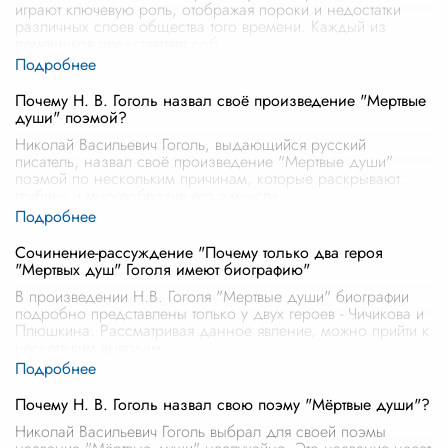
играют ключевую роль, отображая пороки и недостатки
различных слоев общества того времени. Каждый из
помещиков представляет соб
...
Почему Н. В. Гоголь назвал своё произведение "Мертвые
души" поэмой?
Николай Васильевич Гоголь, выдающийся русский
писатель, назвал своё произведение "Мертвые души"
поэмой по нескольким причинам, которые раскрывают
глубину и многообразие его замысла
...
Сочинение-рассуждение "Почему только два героя
"Мертвых душ" Гоголя имеют биографию"
В произведении Н.В. Гоголя "Мертвые души" биографии
подробно представлены только у двух героев - Чичикова и
Плюшкина. Рассматривая данное явление, можно прийти к
нескольким выводам
...
Почему Н. В. Гоголь назвал свою поэму "Мёртвые души"?
Николай Васильевич Гоголь выбрал для своей поэмы