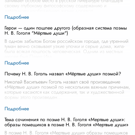
занимает особое место в русской литературе благодаря
своему глубокому философскому содержанию и
детальному изображению жизни доревол
...
Герои — один пошлее другого (образная система поэмы
Н. В. Гоголя "Мёртвые души")
В одном забытом Богом российском городе, где утренний
туман вечно сковывает узкие улочки и серые дома, жила-
была всякая пошлость человеческая. Одним из местных
героев был Павел Ива
...
Почему Н. В. Гоголь назвал «Мёртвые души» поэмой?
Николай Васильевич Гоголь назвал своё произведение
«Мёртвые души» поэмой по нескольким важным причинам,
которые касаются как содержания, так и художественной
формы этого произведен
...
Тема сочинения по поэме Н. В. Гоголя «Мертвые души»:
образы помещиков в поэме Н. В. Гоголя «Мертвые души»
В поэме Н. В. Гоголя «Мертвые души» образы помещиков