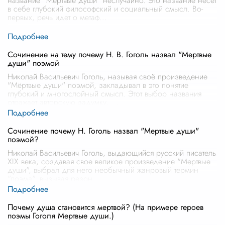
название "Мёртвые души" неслучайно. Это название несет
в себе глубокий философский и социальный смысл. Во-
первых, речь идет о метаф
...
Сочинение на тему почему Н. В. Гоголь назвал "Мертвые
души" поэмой
Николай Васильевич Гоголь, называя своё произведение
"Мёртвые души" поэмой, закладывал в это понятие
глубокий и многослойный смысл. Этот выбор названия
отражает авторскую задумку,
...
Сочинение почему Н. Гоголь назвал "Мертвые души"
поэмой?
Николай Васильевич Гоголь, выдающийся русский писатель
XIX века, создавая свое великое произведение "Мертвые
души", выбрал для него необычный жанровый термин
"поэма", вызывая резон
...
Почему душа становится мертвой? (На примере героев
поэмы Гоголя Мертвые души.)