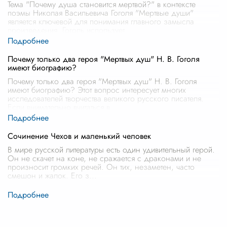
Тема "Почему душа становится мертвой?" в контексте
поэмы Николая Васильевича Гоголя "Мертвые души"
является ключевой для понимания главного замысла
произведения. Гоголь использует
...
Почему только два героя "Мертвых душ" Н. В. Гоголя
имеют биографию?
Почему только два героя "Мертвых душ" Н. В. Гоголя
имеют биографию? Этот вопрос интересует многих
исследователей творчества великого русского писателя.
Если внимательно вчитаться в
...
Сочинение Чехов и маленький человек
В мире русской литературы есть один удивительный герой.
Он не скачет на коне, не сражается с драконами и не
произносит громких речей. Он тих, незаметен, часто
смешон и жалок. Его з
...