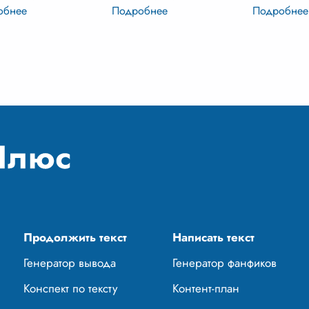
ий помпон. Я всегда
пушистом комочке. С
связанные
л о собаке, о верном
первого дня его появления в
родством. 
, с которым можно
нашем доме, он стал
мир, наша к
ься радостями и
центром внимания и
место, где 
тями. И вот, однажд
...
всеобщей любви. Его мягкая
прощать и 
шерстк
...
Продолжить текст
Написать текст
Генератор вывода
Генератор фанфиков
Конспект по тексту
Контент-план