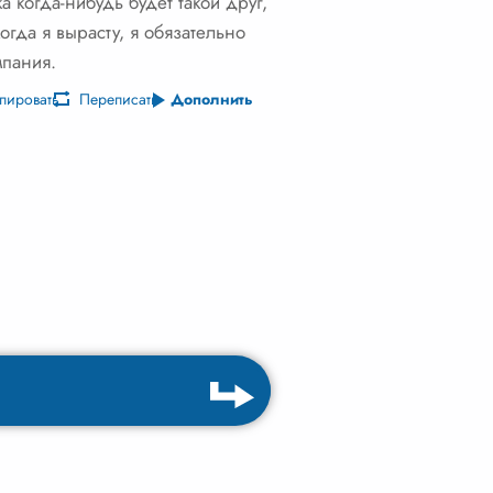
 когда-нибудь будет такой друг,
огда я вырасту, я обязательно
мпания.
пировать
Переписать
Дополнить