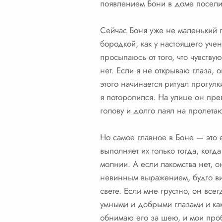
появлением Бони в доме поселил
Сейчас Боня уже не маленький г
бородкой, как у настоящего уче
просыпаюсь от того, что чувств
нет. Если я не открываю глаза, 
этого начинается ритуал прогулк
я поторопился. На улице он пре
голову и долго лаял на пролета
Но самое главное в Боне — это 
выполняет их только тогда, когд
молнии. А если лакомства нет, о
невинным выражением, будто ви
свете. Если мне грустно, он все
умными и добрыми глазами и как 
обнимаю его за шею, и мои про