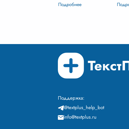
дождем у подъезда. Его
оживш
жалкий вид пронзил мое
мечта
сердце, и я, не раздумывая,
друге
забрала его дом
...
делит
горес
Поддержка:
@textplus_help_bot
info@textplus.ru