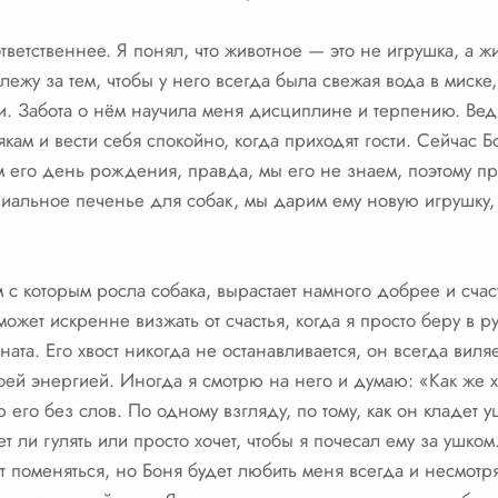
тветственнее. Я понял, что животное — это не игрушка, а ж
 слежу за тем, чтобы у него всегда была свежая вода в миске
и. Забота о нём научила меня дисциплине и терпению. Вед
тякам и вести себя спокойно, когда приходят гости. Сейча
 его день рождения, правда, мы его не знаем, поэтому пр
циальное печенье для собак, мы дарим ему новую игрушку, 
м с которым росла собака, вырастает намного добрее и счас
жет искренне визжать от счастья, когда я просто беру в р
ната. Его хвост никогда не останавливается, он всегда виля
оей энергией. Иногда я смотрю на него и думаю: «Как же х
его без слов. По одному взгляду, по тому, как он кладет уш
ет ли гулять или просто хочет, чтобы я почесал ему за ушко
т поменяться, но Боня будет любить меня всегда и несмотря