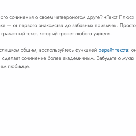
го сочинения о своем четвероногом друге? «Текст Плюс» 
ке — от первого знакомства до забавных привычек. Просто
 грамотный текст, который тронет любого учителя.
я слишком общим, воспользуйтесь функцией
рерайт текста
: о
и сделает сочинение более академичным. Забудьте о муках 
шем любимце.