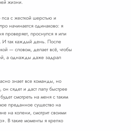
оей жизни.
 пса с жесткой шерстью и
утро начинается одинаково: я
ня проверяет, проснулся я или
о. И так каждый день. После
ской — словом, делает всё, чтобы
бей, а однажды даже задрал
расно знает все команды, но
, он сядет и даст лапу быстрее
 будет смотреть на меня с таким
амое преданное существо на
 мне на колени, смотрит своими
о». В такие моменты я крепко