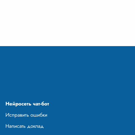
 кровным
Это наш первый
репость, то
нас учат любить,
быть
...
Нейросеть чат-бот
Исправить ошибки
Написать доклад