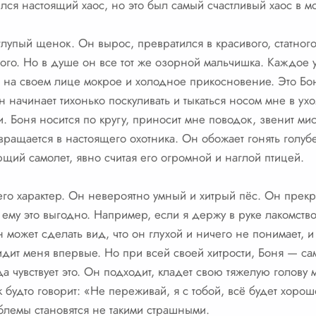
ся настоящий хаос, но это был самый счастливый хаос в м
лупый щенок. Он вырос, превратился в красивого, статного
ного. Но в душе он все тот же озорной мальчишка. Каждое 
ую на своем лице мокрое и холодное прикосновение. Это Бо
он начинает тихонько поскуливать и тыкаться носом мне в ух
и. Боня носится по кругу, приносит мне поводок, звенит ми
вращается в настоящего охотника. Он обожает гонять голу
ющий самолет, явно считая его огромной и наглой птицей.
его характер. Он невероятно умный и хитрый пёс. Он прек
а ему это выгодно. Например, если я держу в руке лакомство
н может сделать вид, что он глухой и ничего не понимает, и
дит меня впервые. Но при всей своей хитрости, Боня — с
гда чувствует это. Он подходит, кладет свою тяжелую голову
будто говорит: «Не переживай, я с тобой, всё будет хорош
блемы становятся не такими страшными.