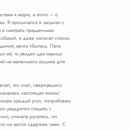
ествии к морю, а кто-то — о
ка. Я просыпался и засыпал с
м и смотреть преданными
собакой, и даже написал список
дения, мечта сбылась. Папа
ыл её, то увидел два черных
ий на маленького ершика для
елал, что спал, свернувшись
 началась настоящая жизнь!
юхать каждый угол, попробовать
он умудрился стащить с
чно, сначала ругались, но
сто не могли сдержать смех. С