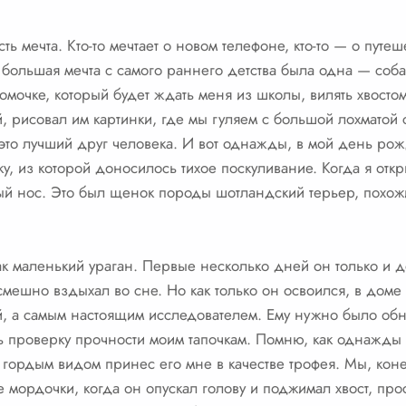
ь мечта. Кто-то мечтает о новом телефоне, кто-то — о путеш
 большая мечта с самого раннего детства была одна — соба
мочке, который будет ждать меня из школы, вилять хвосто
й, рисовал им картинки, где мы гуляем с большой лохматой 
 это лучший друг человека. И вот однажды, в мой день рож
, из которой доносилось тихое поскуливание. Когда я откр
рый нос. Это был щенок породы шотландский терьер, похож
к маленький ураган. Первые несколько дней он только и д
 смешно вздыхал во сне. Но как только он освоился, в доме
й, а самым настоящим исследователем. Ему нужно было обн
ь проверку прочности моим тапочкам. Помню, как однажды 
с гордым видом принес его мне в качестве трофея. Мы, коне
 мордочки, когда он опускал голову и поджимал хвост, про