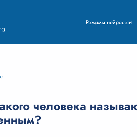
Режимы нейросети
ие
акого человека называ
ленным?