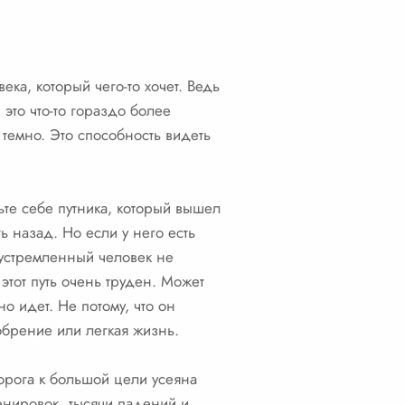
ка, который чего-то хочет. Ведь
это что-то гораздо более
 темно. Это способность видеть
ьте себе путника, который вышел
ь назад. Но если у него есть
еустремленный человек не
 этот путь очень труден. Может
но идет. Не потому, что он
обрение или легкая жизнь.
орога к большой цели усеяна
ренировок, тысячи падений и