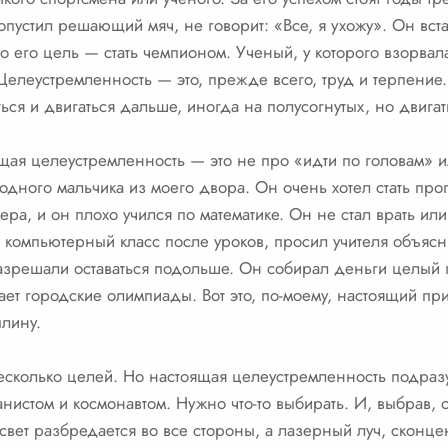
устил решающий мяч, не говорит: «Все, я ухожу». Он встае
о его цель — стать чемпионом. Ученый, у которого взорвал
Целеустремленность — это, прежде всего, труд и терпение.
ься и двигаться дальше, иногда на полусогнутых, но двигат
ящая целеустремленность — это не про «идти по головам» 
одного мальчика из моего двора. Он очень хотел стать про
ра, и он плохо учился по математике. Он не стал врать или 
 компьютерный класс после уроков, просил учителя объясн
 разрешали оставаться подольше. Он собирал деньги целый
ает городские олимпиады. Вот это, по-моему, настоящий пр
плину.
несколько целей. Но настоящая целеустремленность подраз
истом и космонавтом. Нужно что-то выбирать. И, выбрав, о
свет разбредается во все стороны, а лазерный луч, сконце