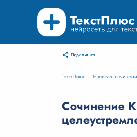
Поделиться
ТекстПлюс
—
Написать сочинен
Сочинение К
целеустрем