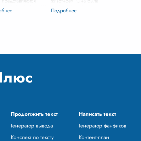
 представляются
животное». Она была
ные герои из фильмов,
сказана о каком-то
ые без колебаний
преступнике, и мне сразу
ются в огонь,
стало не по себе. Ведь у нас
ются со злодеями и
у всех есть имя, мы
ют мир. Но, мне каж
...
родились людьми. Но п
...
Продолжить текст
Написать текст
Генератор вывода
Генератор фанфиков
Конспект по тексту
Контент-план