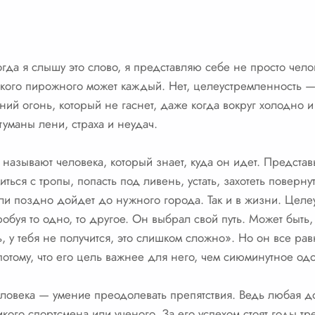
а я слышу это слово, я представляю себе не просто челове
дкого пирожного может каждый. Нет, целеустремленность — 
ний огонь, который не гаснет, даже когда вокруг холодно и
туманы лени, страха и неудач.
называют человека, который знает, куда он идет. Представ
ься с тропы, попасть под ливень, устать, захотеть повернут
 или поздно дойдет до нужного города. Так и в жизни. Цел
робуя то одно, то другое. Он выбрал свой путь. Может быть,
ь, у тебя не получится, это слишком сложно». Но он все рав
потому, что его цель важнее для него, чем сиюминутное од
еловека — умение преодолевать препятствия. Ведь любая д
кого спортсмена или ученого. За его успехом стоят годы т