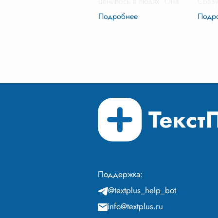
ценилось в людях. Она
Сразу
проявляется в самых разных
отваж
формах: от простого
котор
сочувствия до активной
броса
помощи нуждающимся. Но
сража
откуда берется эта
...
спаса
Поддержка:
@textplus_help_bot
info@textplus.ru