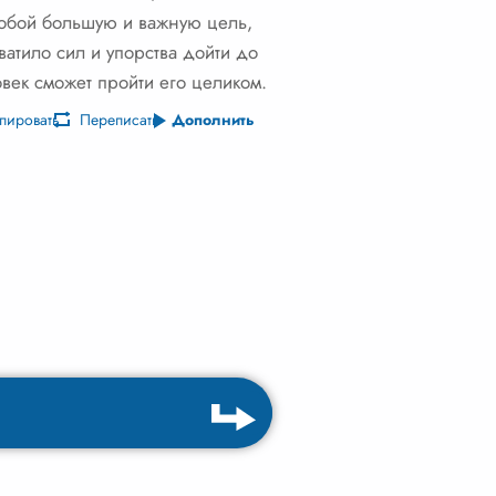
 собой большую и важную цель,
атило сил и упорства дойти до
овек сможет пройти его целиком.
пировать
Переписать
Дополнить