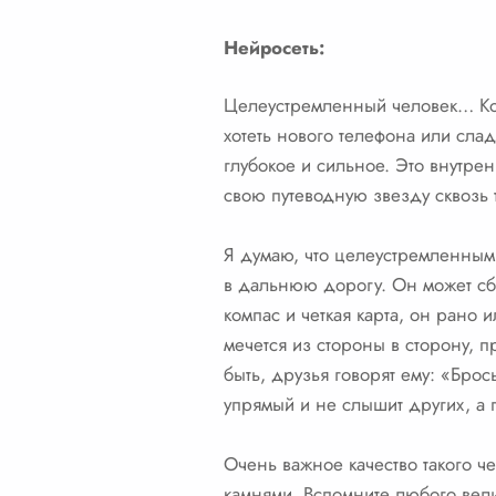
Нейросеть:
Целеустремленный человек… Когд
хотеть нового телефона или сла
глубокое и сильное. Это внутрен
свою путеводную звезду сквозь 
Я думаю, что целеустремленным 
в дальнюю дорогу. Он может сбит
компас и четкая карта, он рано
мечется из стороны в сторону, п
быть, друзья говорят ему: «Брос
упрямый и не слышит других, а 
Очень важное качество такого ч
камнями. Вспомните любого вели