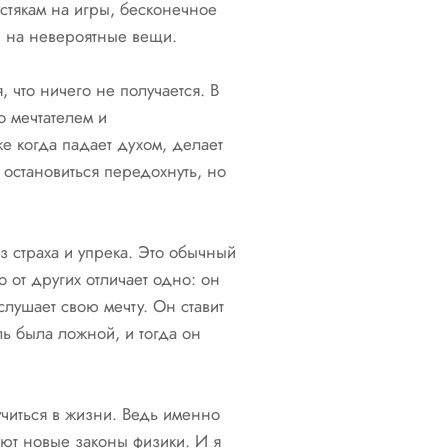
устякам на игры, бесконечное
н на невероятные вещи.
, что ничего не получается. В
о мечтателем и
е когда падает духом, делает
 остановиться передохнуть, но
з страха и упрека. Это обычный
о от других отличает одно: он
лушает свою мечту. Он ставит
ель была ложной, и тогда он
учиться в жизни. Ведь именно
ают новые законы физики. И я