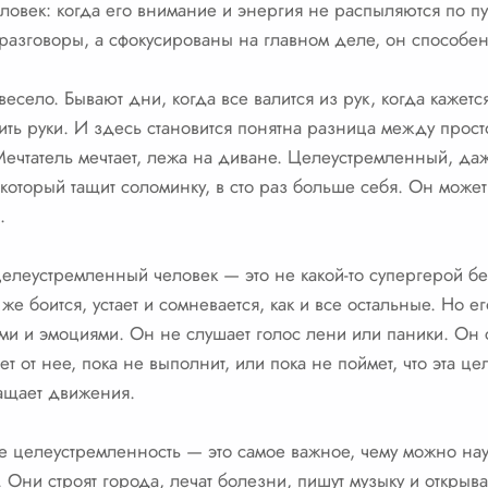
еловек: когда его внимание и энергия не распыляются по п
 разговоры, а сфокусированы на главном деле, он способе
есело. Бывают дни, когда все валится из рук, когда кажется
ить руки. И здесь становится понятна разница между прост
чтатель мечтает, лежа на диване. Целеустремленный, даж
который тащит соломинку, в сто раз больше себя. Он может
.
 целеустремленный человек — это не какой-то супергерой бе
же боится, устает и сомневается, как и все остальные. Но ег
ми и эмоциями. Он не слушает голос лени или паники. Он с
ет от нее, пока не выполнит, или пока не поймет, что эта ц
ращает движения.
ебе целеустремленность — это самое важное, чему можно на
 Они строят города, лечат болезни, пишут музыку и открыв