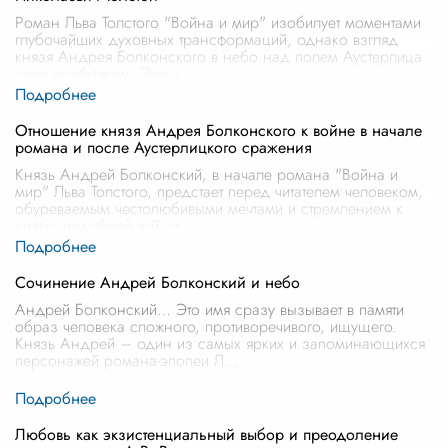
Роман Льва Толстого "Война и мир" изобилует моментами
глубочайших духовных трансформаций, однако взгляд
князя Андрея Болконского в небо над полем Аустерлица
стоит особняком. Этот э
...
Отношение князя Андрея Болконского к войне в начале
романа и после Аустерлицкого сражения
Князь Андрей Болконский, в начале романа "Война и
мир" Льва Толстого, предстает перед читателем человеком,
обуреваемым честолюбивыми мечтами и стремлением к
славе, подобной той, чт
...
Сочинение Андрей Болконский и небо
Андрей Болконский… Это имя сразу вызывает в памяти
образ человека сложного, противоречивого, ищущего.
Князь Андрей – один из самых ярких и запоминающихся
персонажей романа-эпопеи Л
...
Любовь как экзистенциальный выбор и преодоление