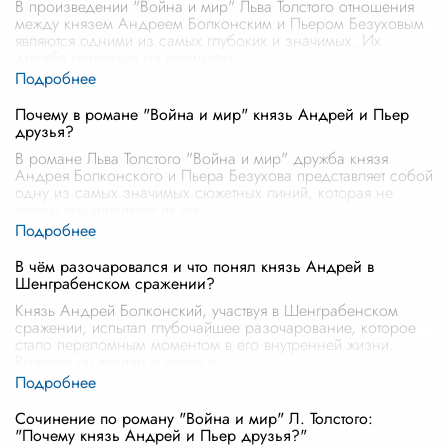
В произведении "Война и мир" Льва Толстого отношения
между князем Андреем Болконским и Пьером Безуховым
являются одними из самых глубоких и значимых. Их
дружба основана на взаимопо
...
Почему в романе "Война и мир" князь Андрей и Пьер
друзья?
В романе Льва Толстого "Война и мир" дружба князя
Андрея Болконского и Пьера Безухова представляет собой
одну из самых значимых сюжетных линий, которая не
только подчеркивает их ли
...
В чём разочаровался и что понял князь Андрей в
Шенграбенском сражении?
Князь Андрей Болконский, участвуя в Шенграбенском
сражении, испытал глубочайшее разочарование, которое
стало переломным моментом в его внутренней жизни.
Вначале он мечтал о славе и
...
Сочинение по роману "Война и мир" Л. Толстого:
"Почему князь Андрей и Пьер друзья?"