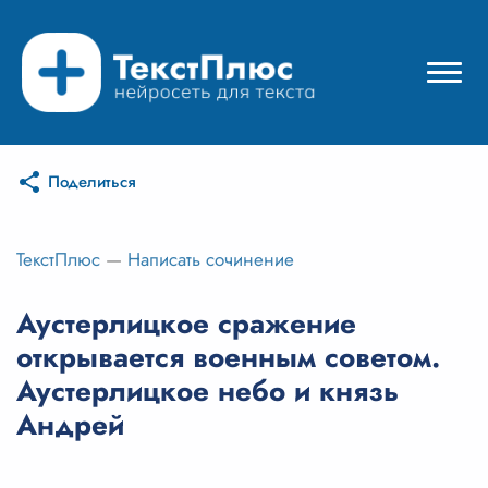
Поделиться
Режимы нейросети
Цены
ТекстПлюс
—
Написать сочинение
Вход
Аустерлицкое сражение
открывается военным советом.
Вход с Telegram
Аустерлицкое небо и князь
Андрей