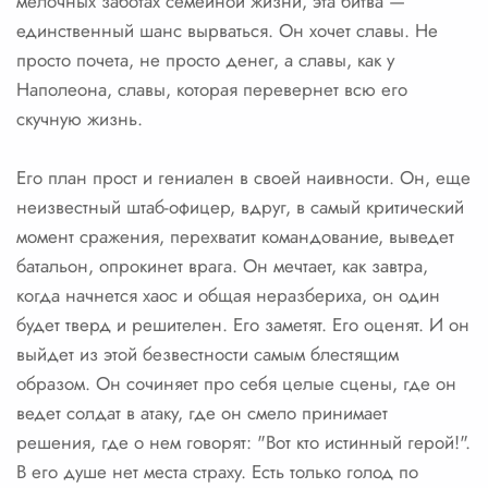
мелочных заботах семейной жизни, эта битва —
единственный шанс вырваться. Он хочет славы. Не
просто почета, не просто денег, а славы, как у
Наполеона, славы, которая перевернет всю его
скучную жизнь.
Его план прост и гениален в своей наивности. Он, еще
неизвестный штаб-офицер, вдруг, в самый критический
момент сражения, перехватит командование, выведет
батальон, опрокинет врага. Он мечтает, как завтра,
когда начнется хаос и общая неразбериха, он один
будет тверд и решителен. Его заметят. Его оценят. И он
выйдет из этой безвестности самым блестящим
образом. Он сочиняет про себя целые сцены, где он
ведет солдат в атаку, где он смело принимает
решения, где о нем говорят: "Вот кто истинный герой!".
В его душе нет места страху. Есть только голод по