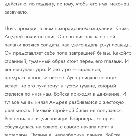
действию, по подвигу, по тому, чтобы его имя, наконец,
зазвучало.
Ночь проходит в этом лихорадочном ожидании. Князь
Андрей почти не спит. Он слышит, как за стеной
палатки возятся солдаты, как где-то вдали ржут лошади.
Он представляет себе поле завтрашней битвы. Какой-то
странный, туманный образ стоит перед его глазами. И
вот наступает утро. И это утро — страшное,
предрассветное, мглистое. Аустерлицкое солнце
встает, но его лучи тонут в густом тумане, который
стелется по низинам. Войска приходят в движение. И
тут все мечты князя Андрея разбиваются о жестокую
реальность. Никакой стройной битвы не получается.
Вся гениальная диспозиция Вейротера, которая
обсуждалась на совете, с самого начала летит в
тартарары. Путаница, неразбериха, паника. Войска