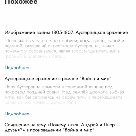
Похожее
Изображение войны 1805-1807. Аустерлицкое сражение
Шесть часов утра еще не пробили, когда туман, густой и
ледяной, окутавший окрестности Аустерлица, начал
понемногу рассеиваться, являя взорам удивительный и
грозный вид военных лаге
...
Аустерлицкое сражение в романе "Война и мир"
Поля Аустерлица замерли в тревожной тишине под
покровом поздней осени. Над землёй дрожала зыбкая
мгла, как бы запинаясь на своём пути, и перемешивала
запах сырой почвы с дымом топи
...
Сочинение на тему «Почему князь Андрей и Пьер —
друзья?» в произведении "Война и мир"