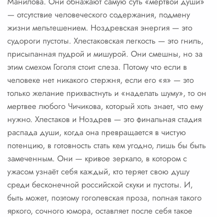
Манилова. Они обнажают самую суть «мертвой души»
— отсутствие человеческого содержания, подмену
жизни мельтешением. Ноздревская энергия — это
судороги пустоты. Хлестаковская легкость — это гниль,
присыпанная пудрой и мишурой. Они смешны, но за
этим смехом Гоголя стоит слеза. Потому что если в
человеке нет никакого стержня, если его «я» — это
только желание прихвастнуть и «наделать шуму», то он
мертвее любого Чичикова, который хоть знает, что ему
нужно. Хлестаков и Ноздрев — это финальная стадия
распада души, когда она превращается в чистую
потенцию, в готовность стать кем угодно, лишь бы быть
замеченным. Они — кривое зеркало, в котором с
ужасом узнаёт себя каждый, кто теряет свою душу
среди бесконечной российской скуки и пустоты. И,
быть может, поэтому гоголевская проза, полная такого
яркого, сочного юмора, оставляет после себя такое