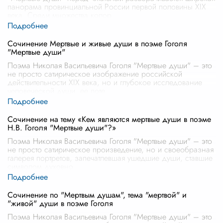
панорама провинциальной России первой половины XIX
века. Среди множества колор
...
Сочинение Мертвые и живые души в поэме Гоголя
"Мертвые души"
Поэма Николая Васильевича Гоголя "Мертвые души" – это
не просто сатирическое изображение российской
действительности XIX века, но и глубокое исследование
человеческой души, ее поте
...
Сочинение на тему «Кем являются мертвые души в поэме
Н.В. Гоголя "Мертвые души"?»
Поэма Николая Васильевича Гоголя "Мертвые души" – это
не просто сатирическое произведение, но и своеобразная
галерея портретов, запечатлевшая ушедшие души, ставшие
символом духовно
...
Сочинение по "Мертвым душам", тема "мертвой" и
"живой" души в поэме Гоголя
Поэма Николая Васильевича Гоголя "Мертвые души" – это