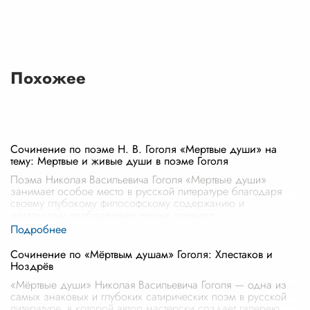
Похожее
Сочинение по поэме Н. В. Гоголя «Мертвые души» на
тему: Мертвые и живые души в поэме Гоголя
Поэма Николая Васильевича Гоголя «Мертвые души»
занимает особое место в русской литературе благодаря
своему глубокому философскому содержанию и
детальному изображению жизни доревол
...
Сочинение по «Мёртвым душам» Гоголя: Хлестаков и
Ноздрёв
«Мёртвые души» Николая Васильевича Гоголя — одна из
самых знаковых и глубоких сатирических поэм в русской
литературе, в которой автор мастерски создает галерею