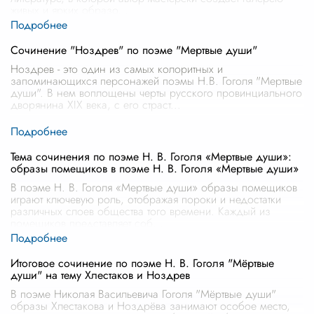
живых и ярких образо
...
Сочинение "Ноздрев" по поэме "Мертвые души"
Ноздрев - это один из самых колоритных и
запоминающихся персонажей поэмы Н.В. Гоголя "Мертвые
души". В нем воплощены черты русского провинциального
дворянина XIX века, с его страст
...
Тема сочинения по поэме Н. В. Гоголя «Мертвые души»:
образы помещиков в поэме Н. В. Гоголя «Мертвые души»
В поэме Н. В. Гоголя «Мертвые души» образы помещиков
играют ключевую роль, отображая пороки и недостатки
различных слоев общества того времени. Каждый из
помещиков представляет соб
...
Итоговое сочинение по поэме Н. В. Гоголя "Мёртвые
души" на тему Хлестаков и Ноздрев
В поэме Николая Васильевича Гоголя "Мёртвые души"
образы Хлестакова и Ноздрёва занимают особое место,