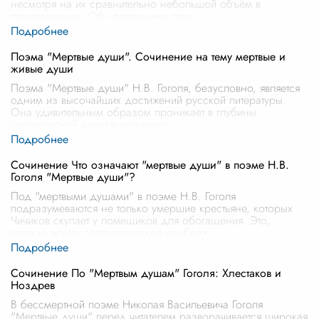
несмотря на их сравнительно небольшой объём в
произведении. Оба персонажа олиц
...
Поэма "Мертвые души". Сочинение на тему мертвые и
живые души
Поэма "Мертвые души" Н.В. Гоголя, безусловно, является
одним из высочайших достижений русской литературы.
Она удивительным образом проникает в глубины
человеческой души и вскрывает
...
Сочинение Что означают "мертвые души" в поэме Н.В.
Гоголя "Мертвые души"?
Под "мертвыми душами" в поэме Н.В. Гоголя
подразумеваются не только умершие крестьяне, которых
Чичиков скупает у помещиков для обогащения. Это,
прежде всего, аллегорическое изображ
...
Сочинение По "Мертвым душам" Гоголя: Хлестаков и
Ноздрев
В бессмертной поэме Николая Васильевича Гоголя
"Мертвые души" перед читателем разворачивается широкая