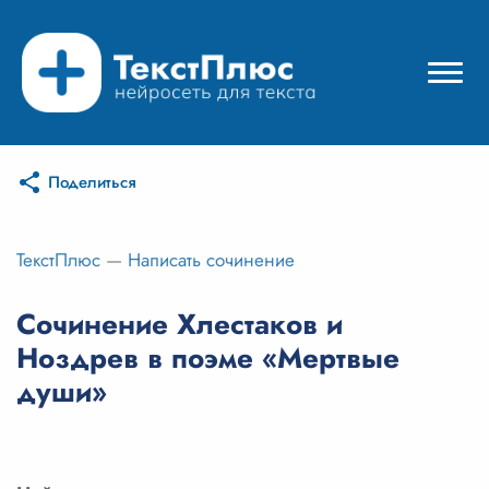
Поделиться
Режимы нейросети
Цены
ТекстПлюс
—
Написать сочинение
Вход
Сочинение Хлестаков и
Ноздрев в поэме «Мертвые
Вход с Telegram
души»