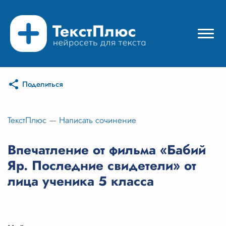
Поделиться
Режимы нейросети
Цены
ТекстПлюс
—
Написать сочинение
Вход
Впечатление от фильма «Бабий
Яр. Последние свидетели» от
Вход с Telegram
лица ученика 5 класса