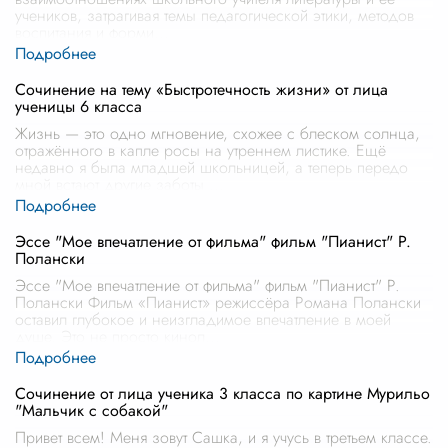
учеников, затрагивая темы педагогической этики, методов
воспитания и форми
...
Сочинение на тему «Быстротечность жизни» от лица
ученицы 6 класса
Жизнь — это одно мгновение, схожее с блеском солнца,
отражённого в капле росы на утреннем листике. Ещё
недавно я была младшей школьницей, а теперь передо
мной встают другие заботы
...
Эссе "Мое впечатление от фильма" фильм "Пианист" Р.
Полански
Эссе "Мое впечатление от фильма" фильм "Пианист" Р.
Полански Фильм «Пианист» режиссёра Романа Полански
оставил глубокое и неизгладимое впечатление в моей
душе. Это не просто кинол
...
Сочинение от лица ученика 3 класса по картине Мурильо
"Мальчик с собакой"
Привет всем! Меня зовут Сашка, и я учусь в третьем классе.