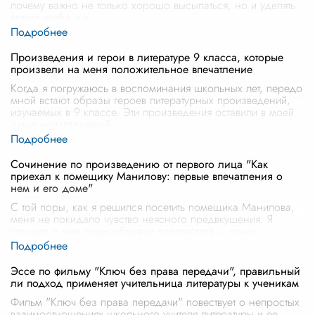
почему важно не только хорошо высыпаться, но и уделять
время учебе и н
...
Произведения и герои в литературе 9 класса, которые
произвели на меня положительное впечатление
Когда я погружаюсь в воспоминания школьных лет, передо
мной встают образы героев литературных произведений,
изучаемых в 9 классе. Эти произведения оставили в моей
душе неизгладимый
...
Сочинение по произведению от первого лица "Как
приехал к помещику Манилову: первые впечатления о
нем и его доме"
С той поры, как я решился посетить помещика Манилова,
меня не покидало чувство неясного предвкушения. Я
слышал о нем лишь обрывки разговоров — одни
восхищались его радушием, другие
...
Эссе по фильму "Ключ без права передачи", правильный
ли подход применяет учительница литературы к ученикам
Фильм "Ключ без права передачи" повествует о непростых
взаимоотношениях школьного учителя литературы и ее