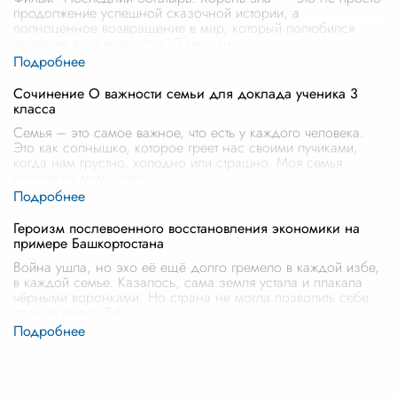
продолжение успешной сказочной истории, а
полноценное возвращение в мир, который полюбился
зрителям всех возрастов. Здесь зн
...
Сочинение О важности семьи для доклада ученика 3
класса
Семья – это самое важное, что есть у каждого человека.
Это как солнышко, которое греет нас своими лучиками,
когда нам грустно, холодно или страшно. Моя семья
состоит из мамы, папы,
...
Героизм послевоенного восстановления экономики на
примере Башкортостана
Война ушла, но эхо её ещё долго гремело в каждой избе,
в каждой семье. Казалось, сама земля устала и плакала
чёрными воронками. Но страна не могла позволить себе
плакать вечно. Ей
...