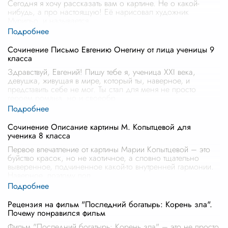
Сегодня я хочу рассказать вам о картине. Не о какой-
нибудь, а про настоящую! Её нарисовал художник
Мурильо, и называется
...
Сочинение Письмо Евгению Онегину от лица ученицы 9
класса
Здравствуй, Евгений! Пишу тебе я, ученица XXI века,
девушка, живущая в мире, который ты, наверное, и
представить себе не мог. Ты стал для меня не просто
героем романа, но и своеобр
...
Сочинение Описание картины М. Копытцевой для
ученика 8 класса
Первое впечатление от картины Марии Копытцевой – это
буйство красок, но не хаотичное, а словно тщательно
выверенное, подчиненное какой-то внутренней гармонии.
Наверное, поэтому пол
...
Рецензия на фильм "Последний богатырь: Корень зла".
Почему понравился фильм
Фильм "Последний богатырь: Корень зла" – это не просто