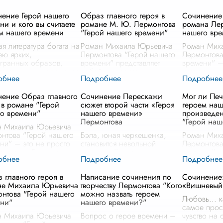
ение Герой нашего
Образ главного героя в
Сочинение 
ни и кого вы считаете
романе М. Ю. Лермонтова
романа Лер
м нашего времени
"Герой нашего времени"
нашего вре
ая литература богата на
Роман Михаила Юрьевича
Роман Мих
ею ярких,
Лермонтова "Герой нашего
Лермонтова
гранных образов,
времени" представляет
времени" –
атлевших дух эпохи, ее
собой не просто
история жи
ды и разочарования.
литературное произведение,
человека, э
м из наиболее
а глубокое психологическое
анализ цел
ение Образ главного
Сочинение Перескажи
Мог ли Печ
вых и противоречивых,
исследование, в центре
отраженной
 в романе "Герой
сюжет второй части «Героя
героем наш
ненно, явля
...
которого стоит об
...
Григория А
о времени"
нашего времени»
произведе
Лермонтова
"Герой наш
н Михаила Юрьевича
нтова "Герой нашего
Бэла, юная черкешенка,
Роман Мих
ни" – это не просто
становится невольной
Лермонтова
ия жизни Григория
пленницей не только
времени" –
андровича Печорина,
обстоятельств, но и
повествова
лубокий анализ целого
собственных чувств,
молодого о
 главного героя в
Написание сочинения по
Сочинение:
ения, пораженного
вспыхнувших к загадочному
Александро
не Михаила Юрьевича
творчеству Лермонтова "Кого
«Вишневый
вной
...
русскому офицеру,
это глубок
нтова "Герой нашего
можно назвать героем
Печорину. Ее жизнь, дотоле
души че
...
Любовь... к
ни"
нашего времени?"
прост
...
самое прос
н Михаила Юрьевича
Вопрос о герое времени –
чувство на 