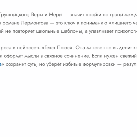
 Грушницкого, Веры и Мери — значит пройти по грани межд
в романе Лермонтова — это ключ к пониманию «лишнего че
ый не повторяет школьные шаблоны, а улавливает психолог
проса в нейросеть «Текст Плюс». Она мгновенно выделит 
 оформит мысли в связное сочинение. Если нужен свежий 
а
» сохранит суть, но уберёт избитые формулировки — результ