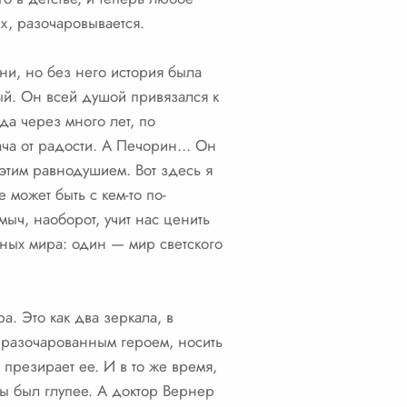
х, разочаровывается.
ени, но без него история была
й. Он всей душой привязался к
да через много лет, по
лача от радости. А Печорин… Он
й этим равнодушием. Вот здесь я
 может быть с кем-то по-
мыч, наоборот, учит нас ценить
зных мира: один — мир светского
. Это как два зеркала, в
я разочарованным героем, носить
 презирает ее. И в то же время,
бы был глупее. А доктор Вернер