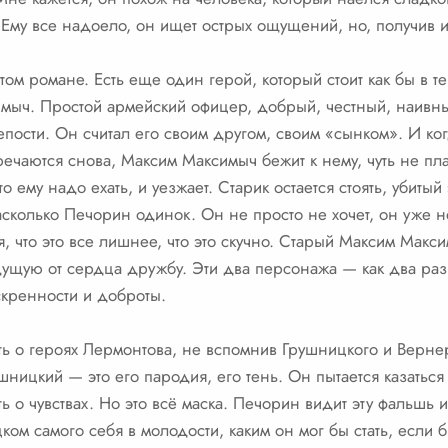
 Ему все надоело, он ищет острых ощущений, но, получив и
ом романе. Есть еще один герой, который стоит как бы в т
мыч. Простой армейский офицер, добрый, честный, наивны
пости. Он считал его своим другом, своим «сынком». И ког
тречаются снова, Максим Максимыч бежит к нему, чуть не п
о ему надо ехать, и уезжает. Старик остается стоять, убиты
сколько Печорин одинок. Он не просто не хочет, он уже не
, что это все лишнее, что это скучно. Старый Максим Макси
дущую от сердца дружбу. Эти два персонажа — как два ра
скренности и доброты.
ь о героях Лермонтова, не вспомнив Грушницкого и Вернера
шницкий — это его пародия, его тень. Он пытается казатьс
о чувствах. Но это всё маска. Печорин видит эту фальшь и
ком самого себя в молодости, каким он мог бы стать, если 