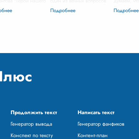
нтова "Герой нашего
один из вечных вопросов
думаем, чт
ни" занимает особое
русской литературы. М.Ю.
любит, то о
 в русской литературе
Лермонтов, создавая роман
сделает всё
ека, прежде всего
"Герой нашего времени", не
счастья. Н
даря сложному и
просто представил читателю
Че
...
воречивому образу
образ Григория
ого геро
...
Александро
...
Продолжить текст
Написать текст
Генератор вывода
Генератор фанфиков
Конспект по тексту
Контент-план