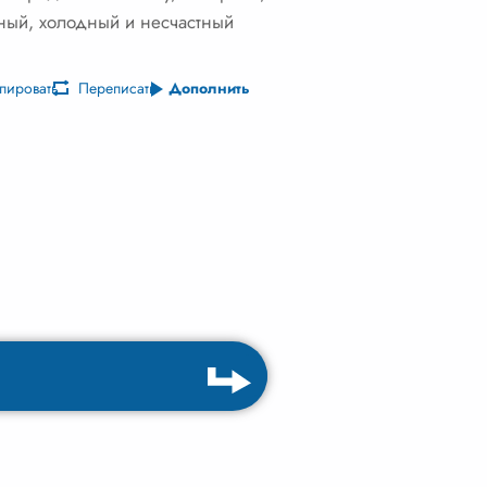
чный, холодный и несчастный
пировать
Переписать
Дополнить