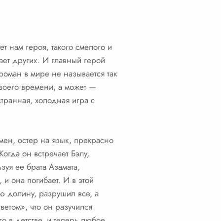
ет нам героя, такого смелого и
ает других. И главный герой
роман в мире не называется так
своего времени, а может —
странная, холодная игра с
мен, остер на язык, прекрасно
Когда он встречает Бэлу,
зуя ее брата Азамата,
 и она погибает. И в этой
ю долину, разрушил все, а
ветом», что он разучился
го в детстве, и теперь любое