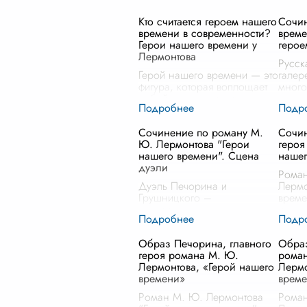
Кто считается героем нашего
Сочин
времени в современности?
време
Герои нашего времени у
герое
Лермонтова
Русск
Герой нашего времени — это
галер
фигура, которая воплощает
много
собой дух эпохи, отвечая на
запеч
вызовы и противоречия
надеж
современного мира. В
Одни
Сочинение по роману М.
Сочин
случае Лермонтова, «героем
знако
Ю. Лермонтова "Герои
героя
нашего времени» был
несом
нашего времени". Сцена
нашег
Печорин —
...
дуэли
Рома
Дуэль Печорина и
Лермо
Грушницкого –
време
кульминационная сцена
истор
романа М.Ю. Лермонтова
Алекс
"Герой нашего времени".
это г
Образ Печорина, главного
Образ
Она не просто завершает
покол
героя романа М. Ю.
рома
конфликт между
духо
Лермонтова, «Герой нашего
Лермо
персонажами, но и
времени»
време
раскрывает глубинные пр
...
Роман М. Ю. Лермонтова
Рома