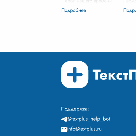
"Герой нашего времени"
Лермо
занимает особое место в
време
русской литературе. В центре
место
повествования – Григорий
XIX в
Александрович Печорин,
благо
сложная и противоречивая
проти
личность
...
главн
Поддержка:
@textplus_help_bot
info@textplus.ru