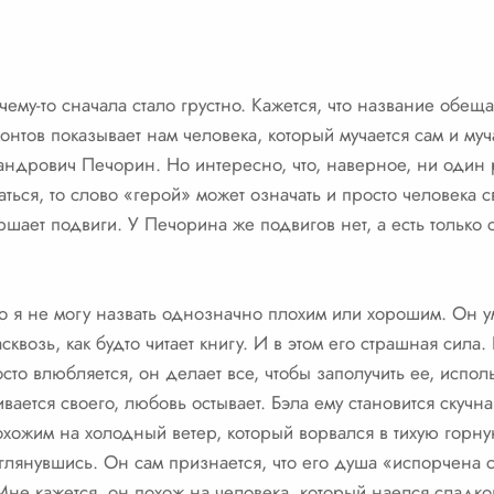
чему-то сначала стало грустно. Кажется, что название обеща
онтов показывает нам человека, который мучается сам и муч
андрович Печорин. Но интересно, что, наверное, ни один 
ться, то слово «герой» может означать и просто человека 
шает подвиги. У Печорина же подвигов нет, а есть только 
о я не могу назвать однозначно плохим или хорошим. Он у
возь, как будто читает книгу. И в этом его страшная сила. 
то влюбляется, он делает все, чтобы заполучить ее, исполь
ается своего, любовь остывает. Бэла ему становится скучна,
хожим на холодный ветер, который ворвался в тихую горну
глянувшись. Он сам признается, что его душа «испорчена с
Мне кажется, он похож на человека, который наелся сладко