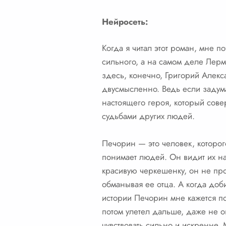
Нейросеть:
Когда я читал этот роман, мне по
сильного, а на самом деле Лерм
здесь, конечно, Григорий Алекс
двусмысленно. Ведь если задума
настоящего героя, который совер
судьбами других людей.
Печорин — это человек, которог
понимает людей. Он видит их наск
красивую черкешенку, он не прос
обманывая ее отца. А когда добив
истории Печорин мне кажется по
потом улетел дальше, даже не о
чувствовать сильно и искренне. 