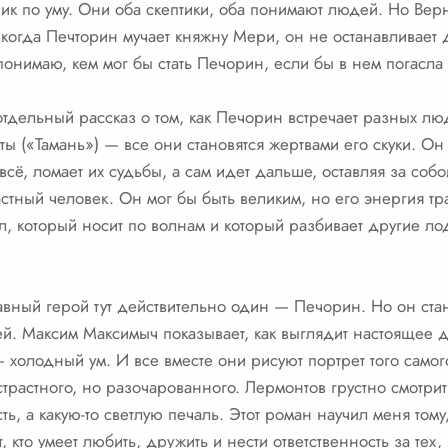
ик по уму. Они оба скептики, оба понимают людей. Но Верне
когда Печторин мучает княжну Мери, он не останавливает
понимаю, кем мог бы стать Печорин, если бы в нем погасла 
отдельный рассказ о том, как Печорин встречает разных л
ы («Тамань») — все они становятся жертвами его скуки. Он в
сё, ломает их судьбы, а сам идет дальше, оставляя за собой
стный человек. Он мог бы быть великим, но его энергия тр
ил, который носит по волнам и который разбивает другие ло
лавный герой тут действительно один — Печорин. Но он ста
й. Максим Максимыч показывает, как выглядит настоящее 
холодный ум. И все вместе они рисуют портрет того само
 страстного, но разочарованного. Лермонтов грустно смотрит
сть, а какую-то светлую печаль. Этот роман научил меня том
от, кто умеет любить, дружить и нести ответственность за тех