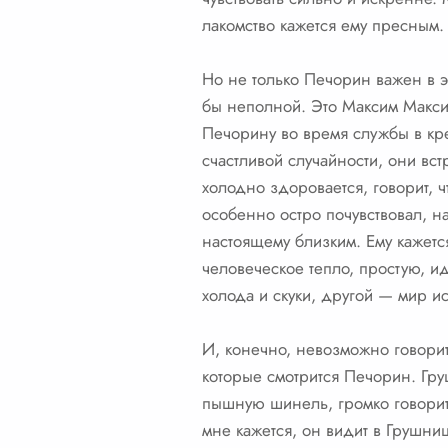
лакомство кажется ему пресным.
Но не только Печорин важен в эт
бы неполной. Это Максим Макси
Печорину во время службы в кре
счастливой случайности, они вс
холодно здоровается, говорит, чт
особенно остро почувствовал, на
настоящему близким. Ему кажется
человеческое тепло, простую, и
холода и скуки, другой — мир и
И, конечно, невозможно говорит
которые смотрится Печорин. Гру
пышную шинель, громко говорить 
мне кажется, он видит в Грушниц