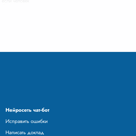
о если человек
н будет счастлив и
 для своего
о Антон Павлович
Нейросеть чат-бот
Исправить ошибки
Написать доклад