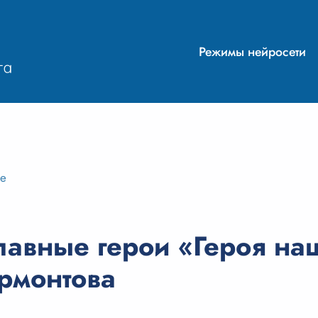
Режимы нейросети
ие
лавные герои «Героя на
рмонтова