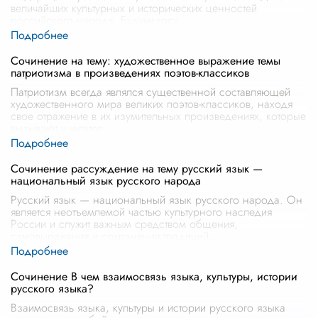
величайших культурных и исторических ценностей
российского народа. Будучи госу
...
Сочинение на тему: художественное выражение темы
патриотизма в произведениях поэтов-классиков
Патриотизм всегда являлся существенной составляющей
художественного мира великих поэтов-классиков, находя
свое отражение в их изумительных произведениях, которые
вызывают у читател
...
Сочинение рассуждение на тему русский язык —
национальный язык русского народа
Русский язык — национальный язык русского народа. Он
является неотъемлемой частью культурного наследия
России и служит важным средством общения,
самовыражения и сохранения традиций
...
Сочинение В чем взаимосвязь языка, культуры, истории
русского языка?
Взаимосвязь языка, культуры и истории русского языка