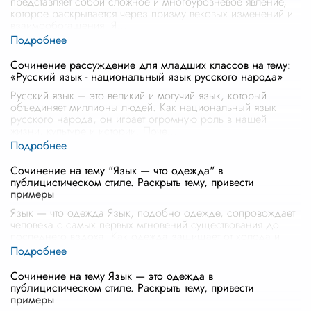
представляет собой сложное и многоуровневое явление,
которое раскрывается через призму вековых изменений и
взаимообогащения. Я
...
Сочинение рассуждение для младших классов на тему:
«Русский язык - национальный язык русского народа»
Русский язык – это великий и могучий язык, который
объединяет миллионы людей. Как национальный язык
русского народа, он играет огромную роль в нашей
жизни, культуре и истории. Поче
...
Сочинение на тему "Язык — что одежда" в
публицистическом стиле. Раскрыть тему, привести
примеры
Язык — что одежда Язык, подобно одежде, сопровождает
человека с самых первых мгновений существования до
последнего вздоха. Как одежда защищает от холода и
зноя, так и язык оберега
...
Сочинение на тему Язык — это одежда в
публицистическом стиле. Раскрыть тему, привести
примеры