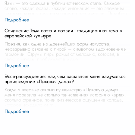
Язык — это одежда в публицистическом стиле. Каждое
слово, каждая фраза, каждая интонация — это элементы
одежды, которые мы надеваем на наши мысли. Подобно
тому, как мы внимательно
...
Сочинение Тема поэта и поэзии - традиционная тема в
европейской культуре
Поэзия, как одна из древнейших форм искусства,
неразрывно связана с лирой – символом вдохновения и
гармонии. Струны лиры рождают мелодию, которая, в
свою очередь, пробуждает в душе
...
Эссе-рассуждение: над чем заставляет меня задуматься
произведение «Пиковая дама»?
Когда я впервые открыл пушкинскую «Пиковую даму»,
меня поразила не столько таинственная история о картах,
сколько странное, почти физическое ощущение холода,
которое исходило от гл
...