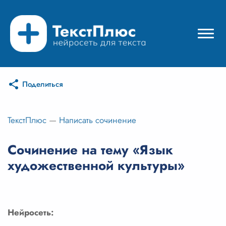
Поделиться
Режимы нейросети
Цены
ТекстПлюс
—
Написать сочинение
Вход
Сочинение на тему «Язык
художественной культуры»
Вход с Telegram
Нейросеть: