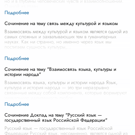
но и в глубины человеческих чувств и взаимоотношений.
Одной из главн
...
Сочинение на тему связь между культурой и языком
Взаимосвязь между культурой и языком является одной из
самых сложных и захватывающих тем в гуманитарных
науках. Как ни странно, но именно через язык мы
постигаем сущность культуры,
...
Сочинение на тему "Взаимосвязь языка, культуры и
истории народа"
Взаимосвязь языка, культуры и истории народа Язык,
культура и история народа — это три неразрывно
связанные между собой компонента, которые формируют
уникальную идентичность любог
...
Сочинение Доклад на тему "Русский язык —
государственный язык Российской Федерации"
Русский язык — государственный язык Российской
Федерации Русский язык, несомненно, является одной из