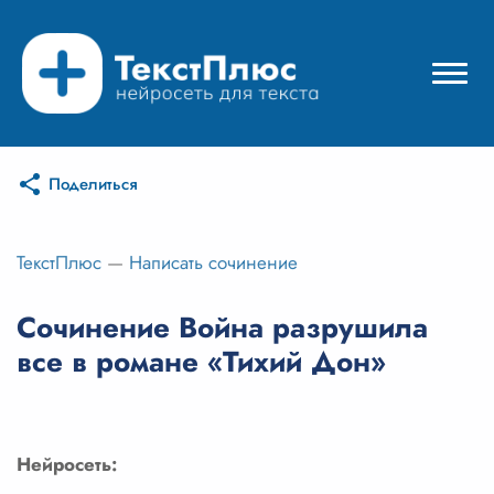
Поделиться
Режимы нейросети
Цены
ТекстПлюс
—
Написать сочинение
Вход
Сочинение Война разрушила
все в романе «Тихий Дон»
Вход с Telegram
Нейросеть: