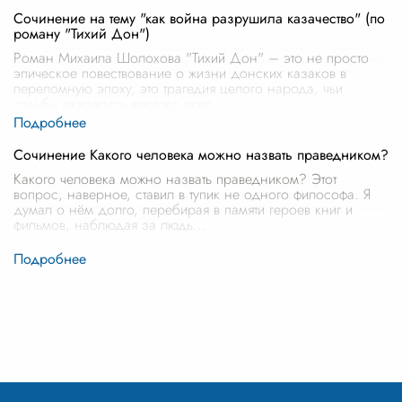
Сочинение на тему "как война разрушила казачество" (по
роману "Тихий Дон")
Роман Михаила Шолохова "Тихий Дон" – это не просто
эпическое повествование о жизни донских казаков в
переломную эпоху, это трагедия целого народа, чьи
судьбы оказались жестоко иско
...
Сочинение Какого человека можно назвать праведником?
Какого человека можно назвать праведником? Этот
вопрос, наверное, ставил в тупик не одного философа. Я
думал о нём долго, перебирая в памяти героев книг и
фильмов, наблюдая за людь
...