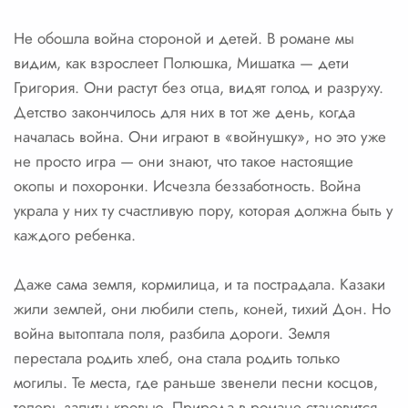
Не обошла война стороной и детей. В романе мы
видим, как взрослеет Полюшка, Мишатка — дети
Григория. Они растут без отца, видят голод и разруху.
Детство закончилось для них в тот же день, когда
началась война. Они играют в «войнушку», но это уже
не просто игра — они знают, что такое настоящие
окопы и похоронки. Исчезла беззаботность. Война
украла у них ту счастливую пору, которая должна быть у
каждого ребенка.
Даже сама земля, кормилица, и та пострадала. Казаки
жили землей, они любили степь, коней, тихий Дон. Но
война вытоптала поля, разбила дороги. Земля
перестала родить хлеб, она стала родить только
могилы. Те места, где раньше звенели песни косцов,
теперь залиты кровью. Природа в романе становится