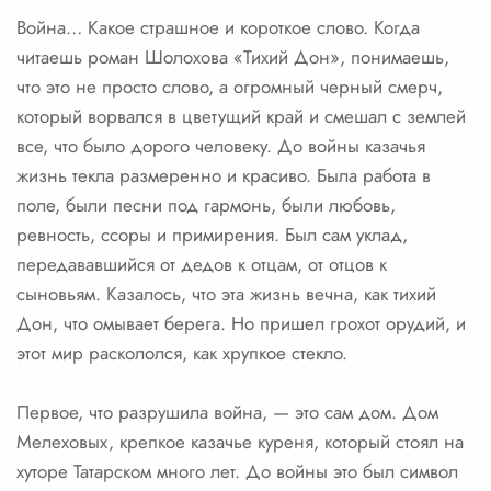
Война… Какое страшное и короткое слово. Когда
читаешь роман Шолохова «Тихий Дон», понимаешь,
что это не просто слово, а огромный черный смерч,
который ворвался в цветущий край и смешал с землей
все, что было дорого человеку. До войны казачья
жизнь текла размеренно и красиво. Была работа в
поле, были песни под гармонь, были любовь,
ревность, ссоры и примирения. Был сам уклад,
передававшийся от дедов к отцам, от отцов к
сыновьям. Казалось, что эта жизнь вечна, как тихий
Дон, что омывает берега. Но пришел грохот орудий, и
этот мир раскололся, как хрупкое стекло.
Первое, что разрушила война, — это сам дом. Дом
Мелеховых, крепкое казачье куреня, который стоял на
хуторе Татарском много лет. До войны это был символ