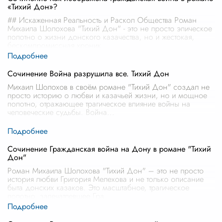
«Тихий Дон»?
## Искаженная Реальность и Раскол Общества Роман
Михаила Шолохова "Тихий Дон" - это не просто эпическое
полотно о жизни донского казачества, но и жестокая,
бескомпромиссная хроник
...
Сочинение Война разрушила все. Тихий Дон
Михаил Шолохов в своём романе "Тихий Дон" создал не
просто историю о любви и казачьей жизни, но и мощное
полотно, отражающее трагическое влияние войны на
человеческие судьбы. Война
...
Сочинение Гражданская война на Дону в романе "Тихий
Дон"
Роман Михаила Шолохова "Тихий Дон" – это не просто
история любви Григория Мелехова и не только описание
быта донских казаков. Это масштабное, трагическое
полотно, запечатлевшее Гра
...