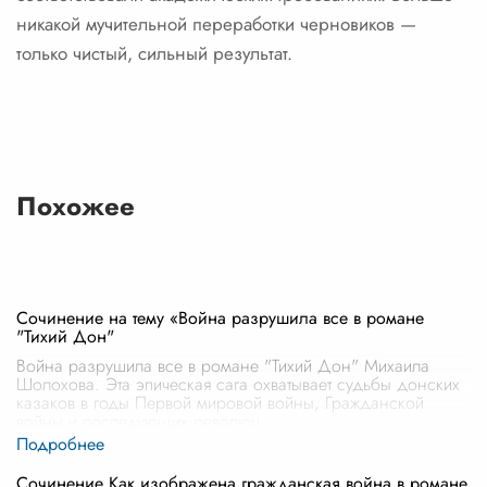
никакой мучительной переработки черновиков —
только чистый, сильный результат.
Похожее
Сочинение на тему «Война разрушила все в романе
"Тихий Дон"
Война разрушила все в романе "Тихий Дон" Михаила
Шолохова. Эта эпическая сага охватывает судьбы донских
казаков в годы Первой мировой войны, Гражданской
войны и последующих революц
...
Сочинение Как изображена гражданская война в романе