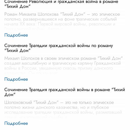
Сочинение Революция и гражданская война в романе
"Тихий Дон"
Роман Михаила Шолохова "Тихий Дон" – это эпическое
полотно, развернувшееся на фоне трагических событий
начала XX века: Первой мировой войны, революции и
Гражданской войны. Автор с
...
Сочинение Трагедии гражданской войны по роману
"Тихий Дон"
Михаил Шолохов в своем эпическом романе "Тихий Дон"
создает масштабную и трагическую картину Гражданской
войны в России, увиденную сквозь призму донского
казачества. Он отказывает
...
Сочинение Трагедия гражданской войны в романе "Тихий
Дон"
Шолоховский "Тихий Дон" – это не только эпическое
полотно жизни донского казачества, но и глубокое
исследование трагедии гражданской войны, разметавшей
семьи, искалечившей судьбы и
...