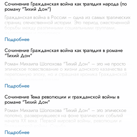
Сочинение Гражданская война как трагедия народа (по
роману "Тихий Дон")
Гражданская война в России – одна из самых трагических
страниц отечественной истории. Это период ожесточенной
борьбы между различными социальными группами,
идеологиями и политическ
...
Сочинение Гражданская война как трагедия в романе
"Тихий Дон"
Роман Михаила Шолохова "Тихий Дон" – это не просто
эпическое повествование о жизни донского казачества в
переломную эпоху, но и страшная хроника Гражданской
войны, увиденная глазам
...
Сочинение Тема революции и гражданской войны в
романе "Тихий Дон"
Роман Михаила Шолохова "Тихий Дон" – это эпическое
полотно, развернувшееся на фоне трагических событий
начала XX века: Первой мировой войны, революции и
Гражданской войны. Судьба
...