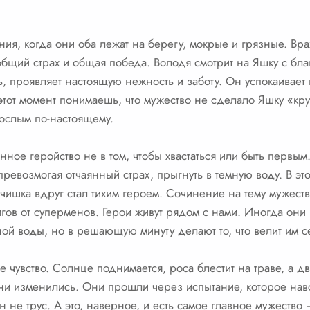
ия, когда они оба лежат на берегу, мокрые и грязные. Вр
общий страх и общая победа. Володя смотрит на Яшку с бл
ь, проявляет настоящую нежность и заботу. Он успокаивает
этот момент понимаешь, что мужество не сделало Яшку «кр
ослым по-настоящему.
инное геройство не в том, чтобы хвастаться или быть первым
превозмогая отчаянный страх, прыгнуть в темную воду. В это
ишка вдруг стал тихим героем. Сочинение на тему мужества
гов от суперменов. Герои живут рядом с нами. Иногда они
ной воды, но в решающую минуту делают то, что велит им с
е чувство. Солнце поднимается, роса блестит на траве, а д
ни изменились. Они прошли через испытание, которое навсе
н не трус. А это, наверное, и есть самое главное мужеств