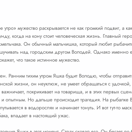
 утро» мужество раскрывается не как громкий подвиг, а как
унду, когда на кону стоит человеческая жизнь. Главный гер
смельчака. Он обычный мальчишка, который любит рыбачить
дшучивать над городским другом Володей. Однако именно е
кажет, что такое истинное мужество.
лен. Ранним тихим утром Яшка будит Володю, чтобы отправи
ской жизни, он неуклюж, не умеет обращаться с удочкой,
н важничает, покрикивает на товарища, и в этих первых сце
м и опытным. Но дальше происходит трагедия. На рыбалке 
утывается в водорослях и начинает тонуть. И вот тут-то мас
ака, впадает в настоящий ужас.
тояние Яшки в этот момент. Страх сковал его. Он бегает по 