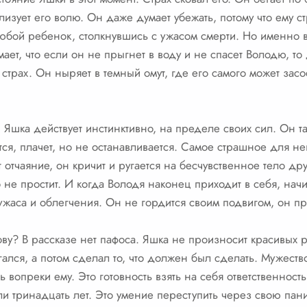
изует его волю. Он даже думает убежать, потому что ему ст
юбой ребенок, столкнувшись с ужасом смерти. Но именно в
ет, что если он не прыгнет в воду и не спасет Володю, то 
трах. Он ныряет в темный омут, где его самого может засос
. Яшка действует инстинктивно, на пределе своих сил. Он 
тся, плачет, но не останавливается. Самое страшное для не
 отчаяние, он кричит и ругается на бесчувственное тело дру
о не простит. И когда Володя наконец приходит в себя, начи
ужаса и облегчения. Он не гордится своим подвигом, он про
кову? В рассказе нет пафоса. Яшка не произносит красивых
ался, а потом сделал то, что должен был сделать. Мужество
ть вопреки ему. Это готовность взять на себя ответственнос
и тринадцать лет. Это умение переступить через свою паник