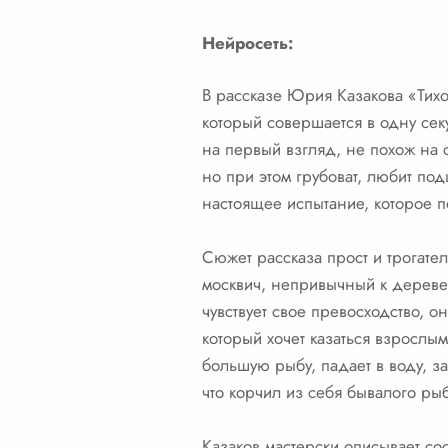
Нейросеть:
В рассказе Юрия Казакова «Тихое
который совершается в одну сек
на первый взгляд, не похож на 
но при этом грубоват, любит по
настоящее испытание, которое по
Сюжет рассказа прост и трогате
москвич, непривычный к деревен
чувствует свое превосходство, о
который хочет казаться взрослы
большую рыбу, падает в воду, зап
что корчил из себя бывалого рыб
Казаков мастерски описывает сос