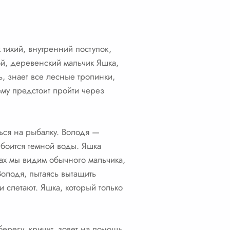
 тихий, внутренний поступок,
ой, деревенский мальчик Яшка,
, знает все лесные тропинки,
му предстоит пройти через
ться на рыбалку. Володя —
 боится темной воды. Яшка
нах мы видим обычного мальчика,
Володя, пытаясь вытащить
ки слетают. Яшка, который только
берегу, кричит, зовет на помощь,