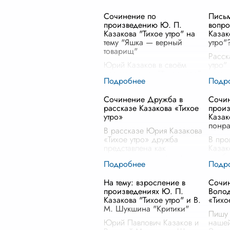
Сочинение по
Письм
произведению Ю. П.
вопро
Казакова "Тихое утро" на
Казак
тему "Яшка — верный
утро"
товарищ"
Расск
Юрий Казаков в своём
утро"
произведении "Тихое утро"
потом
раскрывает множество тем, и
собой
одной из них является
пробу
Сочинение Дружба в
Сочин
дружба и верность, которые
споко
рассказе Казакова «Тихое
произ
он воплотил в образе Яшки,
детал
утро»
Казак
верного товарища главного
прир
понра
гер
...
В рассказе Юрия Казакова
«Тихое утро» дружба
В про
представлена как
Казак
неразрывная часть жизни,
особе
способная украсить даже
Волод
самые обычные моменты и
персо
На тему: взросление в
Сочи
добавить им глубину.
симпа
произведениях Ю. П.
Волод
Казаков, мастер описания
...
искре
Казакова "Тихое утро" и В.
«Тихо
отзыв
М. Шукшина "Критики"
Пишу 
Юрий Павлович Казаков и
нашей