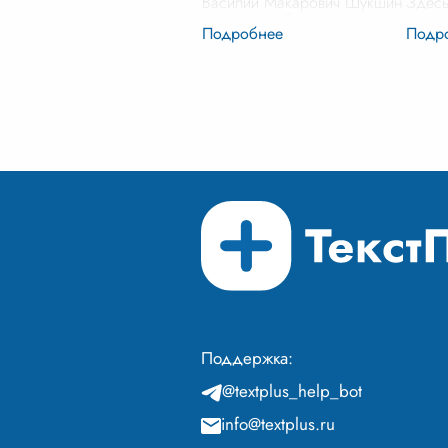
Василий Макарович Шукшин
Здесь
– два самобытных голоса
только
русской литературы XX века,
Помни
каждый из которых по-
утро 
своему отразил сложный и
Тепер
противоречивый процесс
очень
становлени
...
Поддержка:
@textplus_help_bot
info@textplus.ru