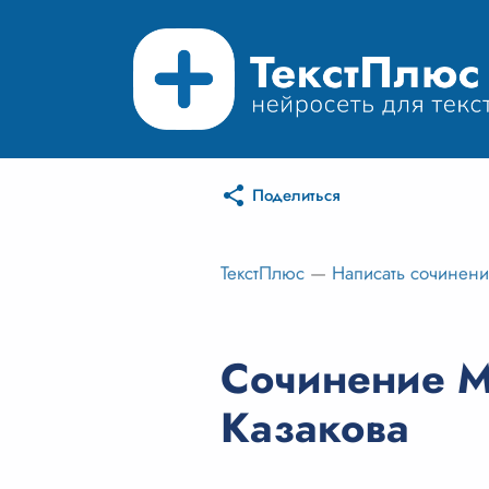
Поделиться
ТекстПлюс
—
Написать сочинен
Сочинение Му
Казакова