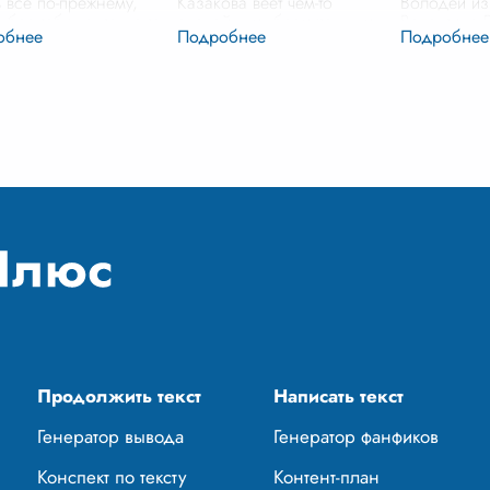
 все по-прежнему,
Казакова веет чем-то
Володей из
 без тебя как-то не так.
спокойным, безмятежным,
Валентина 
шь, как мы каждое
даже сонным. Кажется, что
французско
бегали на рыбалку?
ничего особенного не может
недетская 
ь я хожу один, и мне
произойти в такой
всего один
 н
...
рассветный час, ко
...
учится в пят
.
Продолжить текст
Написать текст
Генератор вывода
Генератор фанфиков
Конспект по тексту
Контент-план