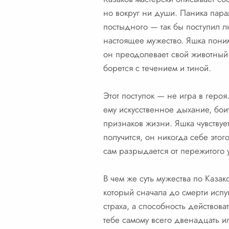
но вокруг ни души. Паника парал
постыдного — так бы поступил л
настоящее мужество. Яшка понима
он преодолевает свой животный с
борется с течением и тиной.
Этот поступок — не игра в героя
ему искусственное дыхание, бои
признаков жизни. Яшка чувствует
получится, он никогда себе этог
сам разрыдается от пережитого 
В чем же суть мужества по Каза
который сначала до смерти испуг
страха, а способность действова
тебе самому всего двенадцать ил