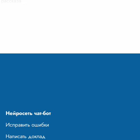
 рассказа
Распутина «Уроки
го», — это его
серьезность. Ему
надцать, он
..
Нейросеть чат-бот
Исправить ошибки
Написать доклад