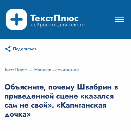
Поделиться
Режимы нейросети
Цены
ТекстПлюс
—
Написать сочинение
Вход
Объясните, почему Швабрин в
приведенной сцене «казался
Вход с Telegram
сам не свой». «Капитанская
дочка»