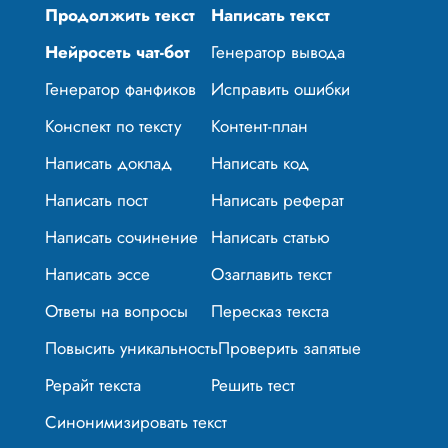
Продолжить текст
Написать текст
Нейросеть чат-бот
Генератор вывода
Генератор фанфиков
Исправить ошибки
Конспект по тексту
Контент-план
Написать доклад
Написать код
Написать пост
Написать реферат
Написать сочинение
Написать статью
Написать эссе
Озаглавить текст
Ответы на вопросы
Пересказ текста
Повысить уникальность
Проверить запятые
Рерайт текста
Решить тест
Синонимизировать текст