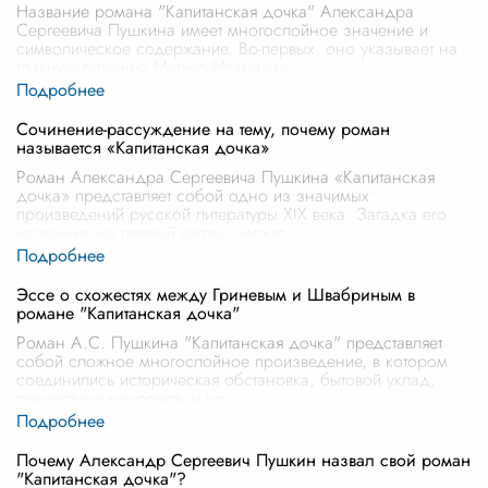
Название романа "Капитанская дочка" Александра
Сергеевича Пушкина имеет многослойное значение и
символическое содержание. Во-первых, оно указывает на
главную героиню Марью Ивановну
...
Сочинение-рассуждение на тему, почему роман
называется «Капитанская дочка»
Роман Александра Сергеевича Пушкина «Капитанская
дочка» представляет собой одно из значимых
произведений русской литературы XIX века. Загадка его
названия, на первый взгляд, может
...
Эссе о схожестях между Гриневым и Швабриным в
романе "Капитанская дочка"
Роман А.С. Пушкина "Капитанская дочка" представляет
собой сложное многослойное произведение, в котором
соединились историческая обстановка, бытовой уклад,
личностные конфликты и нр
...
Почему Александр Сергеевич Пушкин назвал свой роман
"Капитанская дочка"?