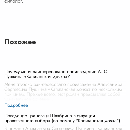
филолог.
Похожее
Почему меня заинтересовало произведение А. С.
Пушкина «Капитанская дочка»?
Меня глубоко заинтересовало произведение Александра
Сергеевича Пушкина «Капитанская дочка» по нескольким
причинам. Прежде всего, этот роман представляет собой
удивительное сочетани
...
Поведение Гринева и Швабрина в ситуации
нравственного выбора (по роману "Капитанская дочка")
В романе Александра Сергеевича Пушкина "Капитанская