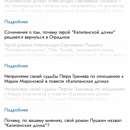
«Капитанская дочка» Александра Сергеевича Пушкина –
это произведение, которое мне понравилось по множеству
причин. Во-первых, сюжет романа захватывающий и полон
драматических событ
...
Сочинение о том, почему герой "Капитанской дочки"
решается вернуться в Отрадное
Герой романа Александра Сергеевича Пушкина
"Капитанская дочка", Пётр Гринёв, оказывается перед
серьёзным выбором: оставаться в спокойной обстановке у
родителей или же вернуться в О
...
Непринятие своей судьбы Петра Гринева по отношению к
Марии Мироновой в повести «Капитанская дочка»
Непринятие своей судьбы Петром Гриневым по отношению
к Марии Мироновой в повести «Капитанская дочка»
Повесть Александра Пушкина «Капитанская дочка» —
одно из знаменательных произв
...
Почему, по вашему мнению, свой роман Пушкин назвал
"Капитанская дочка"?