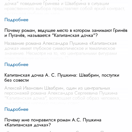
дочка" поведение Гринева и Швабрина в ситуации
нравственного выбора представляет собой яркий контраст,
раскрывая глубину их хара
...
Почему роман, ведущее место в котором занимают Гринёв
и Пугачёв, называется "Капитанская дочка"?
Название романа Александра Пушкина «Капитанская
дочка» имеет глубокое символическое и тематическое
значение. Несмотря на то, что центральными фигурами
повествования можно считать П
...
Капитанская дочка А. С. Пушкина: Швабрин, поступки
без совести
Алексей Иванович Швабрин, один из центральных
персонажей романа Александра Сергеевича Пушкина
"Капитанская дочка", воплощает собой образ человека,
чьи поступки нередко лишены совес
...
Почему мне понравился роман А.С. Пушкина
«Капитанская дочка»?