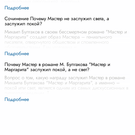
центральных персонажей, воплоща
...
Сочинение Почему Мастер не заслужил света, а
заслужил покой?
Михаил Булгаков в своем бессмертном романе "Мастер и
Маргарита" создает образ Мастера – гениального
писателя, отвергнутого обществом и сломленного
обстоятельствами. Ему уготована н
...
Почему Мастер в романе М. Булгакова "Мастер и
Маргарита" заслужил покой, а не свет?
Вопрос о том, какую награду заслужил Мастер в романе
Михаила Булгакова "Мастер и Маргарита", а именно –
покой или свет, является одним из самых дискуссионных в
литературоведении. Т
...