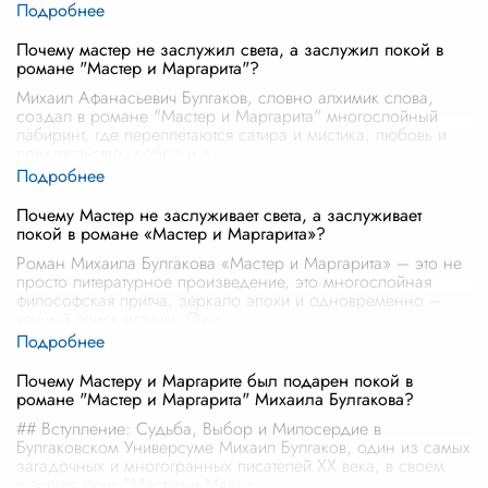
Почему мастер не заслужил света, а заслужил покой в
романе "Мастер и Маргарита"?
Михаил Афанасьевич Булгаков, словно алхимик слова,
создал в романе "Мастер и Маргарита" многослойный
лабиринт, где переплетаются сатира и мистика, любовь и
предательство, добро и з
...
Почему Мастер не заслуживает света, а заслуживает
покой в романе «Мастер и Маргарита»?
Роман Михаила Булгакова «Мастер и Маргарита» – это не
просто литературное произведение, это многослойная
философская притча, зеркало эпохи и одновременно –
вечный поиск истины. Оди
...
Почему Мастеру и Маргарите был подарен покой в
романе "Мастер и Маргарита" Михаила Булгакова?
## Вступление: Судьба, Выбор и Милосердие в
Булгаковском Универсуме Михаил Булгаков, один из самых
загадочных и многогранных писателей XX века, в своем
magnum opus "Мастер и Марга
...