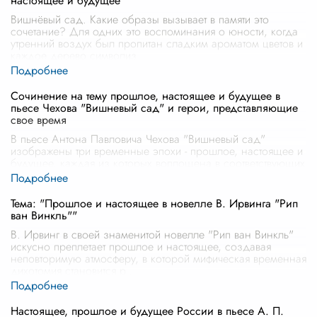
настоящее и будущее
Вишнёвый сад. Какие образы вызывает в памяти это
сочетание? Для одних это воспоминания о юности, когда
утренний воздух был пропитан сладким ароматом цветов и
каждое дерево символиз
...
Сочинение на тему прошлое, настоящее и будущее в
пьесе Чехова "Вишневый сад" и герои, представляющие
свое время
В пьесе Антона Павловича Чехова "Вишневый сад"
изображены три временные эпохи - прошлое, настоящее и
будущее, каждая из которых воплощена в соответствующих
персонажах. Эти герои не
...
Тема: "Прошлое и настоящее в новелле В. Ирвинга "Рип
ван Винкль""
В. Ирвинг в своей знаменитой новелле "Рип ван Винкль"
искусно преплетает прошлое и настоящее, создавая
неповторимую атмосферу, в которой мифическая временная
дихотомия становится р
...
Настоящее, прошлое и будущее России в пьесе А. П.