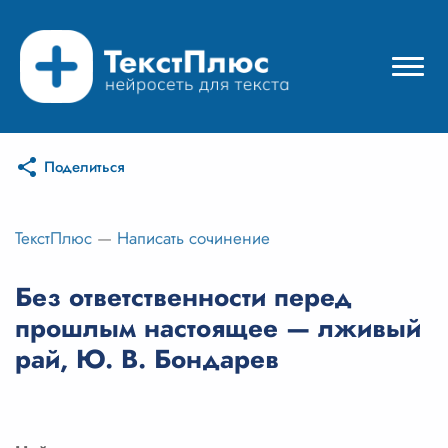
Поделиться
Режимы нейросети
Цены
ТекстПлюс
—
Написать сочинение
Вход
Без ответственности перед
прошлым настоящее — лживый
Вход с Telegram
рай, Ю. В. Бондарев