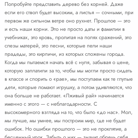
Попробуйте представить дерево без корней. Даже
если его ствол будет высоким, а листья — сочными, при
первом же сильном ветре оно рухнет. Прошлое — это
и есть наши корни. Это не просто даты и фамилии в
учебниках, это кровь, пролитая на полях сражений, это
слезы матерей, это песни, которые пели наши
прадеды, это кирпичи, из которых сложены города.
Когда мы пытаемся начать всё с нуля, забывая о цене,
которую заплатили за то, чтобы мы могли просто сидеть
в классе и спорить о «рае», мы поступаем как те глупые
дети, которые ломают игрушку, а потом удивляются, что
она больше не работает. «Лживый рай» начинается
именно с этого — с неблагодарности. С
высокомерного взгляда на то, что было «до нас». Мол,
мы лучше, мы умнее, мы построим мир, где не будет
ошибок. Но ошибки прошлого — это не проклятие, а
бесценный урок. Забыть о них — значит обречь себя