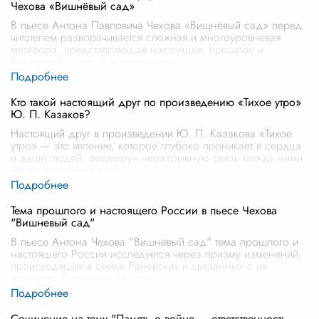
Чехова «Вишнёвый сад»
В пьесе Антона Павловича Чехова «Вишнёвый сад» перед
читателем разворачивается сложная и многоуровневая
метафора, представляющая настоящее, прошлое и
будущее России. Вся жизнь вишн
...
Кто такой настоящий друг по произведению «Тихое утро»
Ю. П. Казаков?
Настоящий друг в произведении Ю. П. Казакова «Тихое
утро» — это явление, которое глубоко проникает в сердца
и души людей, формируя неразрывную связь между ними
через испытания и ра
...
Тема прошлого и настоящего России в пьесе Чехова
"Вишневый сад"
В пьесе Антона Чехова "Вишнёвый сад" тема прошлого и
настоящего России исследуется через призму изменений,
происходящих в семье Раневских и связанных с их
имением. Вишнёвый сад выс
...
Сочинение на тему "Память о войне — ответственность