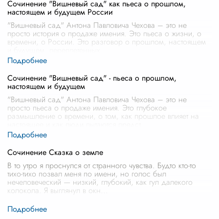
Сочинение "Вишневый сад" как пьеса о прошлом,
настоящем и будущем России
"Вишневый сад" Антона Павловича Чехова – это не
просто история о продаже имения. Это пьеса о жизни, о
времени, о России. Это разговор о прошлом, настоящем
и будущем, переплетенных
...
Сочинение "Вишневый сад" - пьеса о прошлом,
настоящем и будущем
"Вишневый сад" Антона Павловича Чехова – это не
просто пьеса о продаже имения. Это глубокое
размышление о времени, о том, как прошлое влияет на
настоящее и как люди пытаются предст
...
Сочинение Сказка о земле
В то утро я проснулся от странного чувства. Будто кто-то
тихо-тихо позвал меня по имени, но голос был
нечеловеческий — низкий, глубокий, как гул далекого
колокола. Я выглянул в окн
...