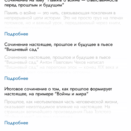
перед прошлым и будущим"
Память о войне — это нить, связывающая поколения в
непрерывной цепи истории. Это не просто груз на плечах
потомков, но и важный урок, передаваемый через книги,
фильмы, рассказы оче
...
Сочинение настоящее, прошлое и будущее в пьесе
"Вишневый сад"
Сочинение настоящее, прошлое и будущее в пьесе
"Вишневый сад" Антон Павлович Чехов написал
"Вишневый сад" на переломе эпох — конец XIX века и
начало XX века ознаменовались огромны
...
Итоговое сочинение о том, как прошлое формирует
настоящее, на примере "Войны и мира"
Прошлое, как неотъемлемая часть человеческой жизни,
оказывает неизгладимое влияние на настоящее. На
страницах величайшего произведения Льва Толстого
"Война и мир" эта тема раскрыва
...