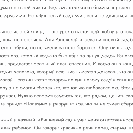
думаю о своей жизни. Ведь мы тоже часто боимся перемен:
с друзьями. Но «Вишневый сад» учит: если не двигаться вп
ынес из этой книги, — это урок о настоящей любви и о том
м, пока не потеряем. Для Раневской и Гаева вишневый сад 
 его любили, но не умели за него бороться. Они лишь взды
остного, который когда-то был «бит по лицу» дедом Раневск
чь, предлагает реальный план спасения. И когда он в конце
гедия человека, который всю жизнь мечтал доказать, что он ч
рмолай Лопахин хватит топором по вишневому саду!» слышна
торую не смогли сберечь те, кто только любовался ею. Этот 
кружает. Нужно вовремя замечать тех, кто рядом, ценить св
ка придет «Лопахин» и разрушит все, что ты не сумел сбер
ожный и важный. «Вишневый сад» учит меня ответственности
я как ребенок. Он говорит красивые речи перед старым шка