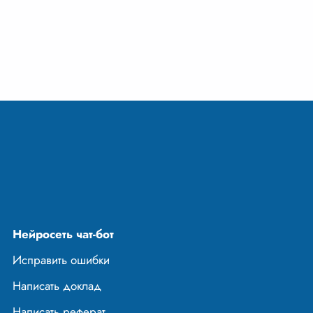
 красками:
ненькая, глаза
к у горной серны,
Нейросеть чат-бот
Исправить ошибки
Написать доклад
Написать реферат