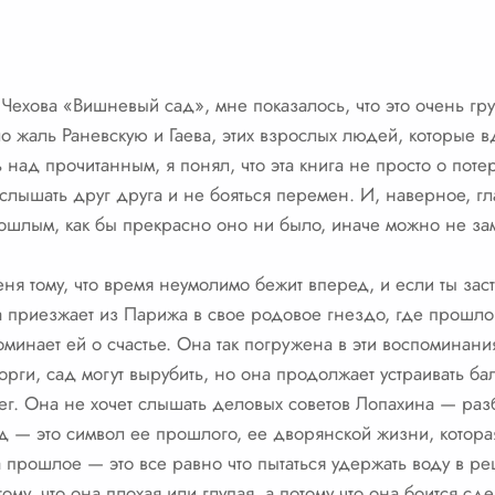
Чехова «Вишневый сад», мне показалось, что это очень грус
о жаль Раневскую и Гаева, этих взрослых людей, которые вд
 над прочитанным, я понял, что эта книга не просто о пот
 слышать друг друга и не бояться перемен. И, наверное, г
прошлым, как бы прекрасно оно ни было, иначе можно не зам
ня тому, что время неумолимо бежит вперед, и если ты зас
 приезжает из Парижа в свое родовое гнездо, где прошло 
минает ей о счастье. Она так погружена в эти воспоминани
орги, сад могут вырубить, но она продолжает устраивать ба
нег. Она не хочет слышать деловых советов Лопахина — раз
сад — это символ ее прошлого, ее дворянской жизни, котора
а прошлое — это все равно что пытаться удержать воду в р
ому, что она плохая или глупая, а потому что она боится сде