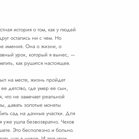
тная история о том, как у людей
руг остались ни с чем. Но
ере имения. Она о жизни, о
лавный урок, который я вынес, —
етить, как рушится настоящее.
тыл на месте, жизнь пройдет
ее детство, где умер ее сын,
я, что не замечает реальной
лы, давать золотые монеты
бить сад на дачные участки. Для
я уже ушла безвозвратно. Чехов
ешете. Это бесполезно и больно.
лать шаг в новое. И этот урок