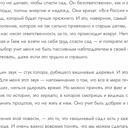
его не делает, чтобы спасти сад. Он безответственен, как и 
оды, полны энергии и надежд. Они кричат: «Вся Россия н
д, который будет лучше прежнего. И это, наверное, самый 
оление, которое не так сильно привязано к старым цепям, с
нас несет ответственность за то, что происходит вокруг. Не
ая и Гаев не взяли на себя труд спасти сад — и потеряли ег
т выбор учит меня не быть пассивным наблюдателем в своей 
твовать, даже если это трудно и страшно.
дин звук — стук топора, рубящего вишневые деревья. И это
ля меня этот звук — напоминание о том, что все в мире теч
ших, нельзя удержать время. Но можно принять этот факт и
к по истории, это зеркало, в которое смотришь и видишь с
мнить прошлое, но не жить в нем. Оно учит быть добрее и 
тения этой повести, — это то, что «вишневый сад» есть у ка
ша. И очень важно вовремя понять, что мы можем сделать д