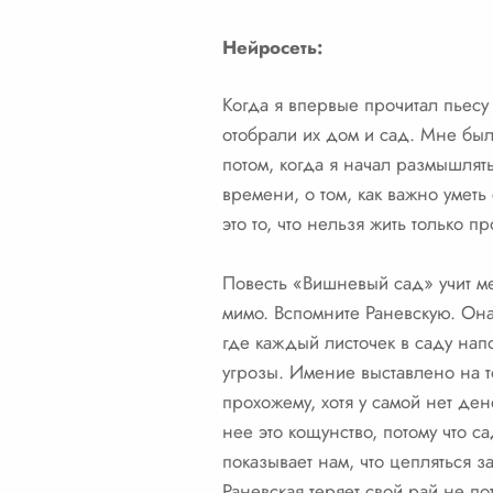
Нейросеть:
Когда я впервые прочитал пьесу 
отобрали их дом и сад. Мне был
потом, когда я начал размышлять
времени, о том, как важно уметь
это то, что нельзя жить только 
Повесть «Вишневый сад» учит ме
мимо. Вспомните Раневскую. Она
где каждый листочек в саду напо
угрозы. Имение выставлено на т
прохожему, хотя у самой нет де
нее это кощунство, потому что 
показывает нам, что цепляться з
Раневская теряет свой рай не пот