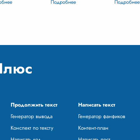
 значительных
философское произведение,
но точными
ведений русской
ставящее перед читателем
высокая, то
атуры, в котором автор
множ
...
чёрные, ка
мает важные
и смо
...
льные и философские
сы.
...
Продолжить текст
Написать текст
Генератор вывода
Генератор фанфиков
Конспект по тексту
Контент-план
Написать код
Написать пост