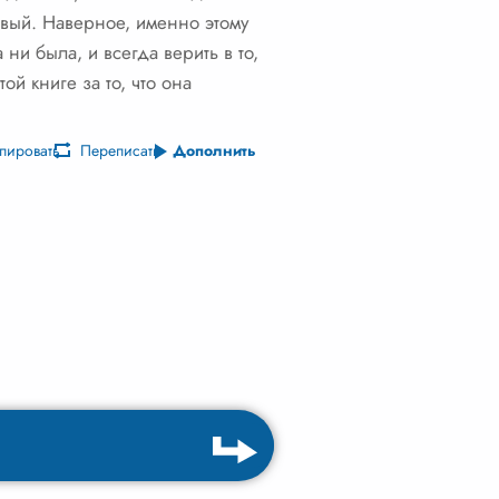
овый. Наверное, именно этому
ни была, и всегда верить в то,
й книге за то, что она
пировать
Переписать
Дополнить