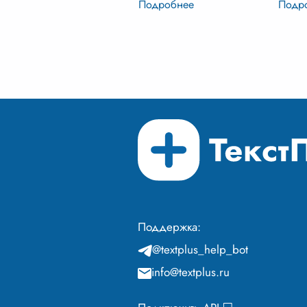
условиях. Это глубокое
самых
исследование человеческой
произ
природы, ее силы и сла
...
литер
подни
социа
вопро
Поддержка:
@textplus_help_bot
info@textplus.ru