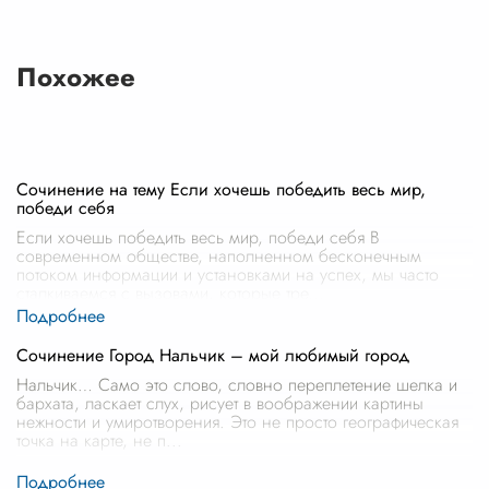
Похожее
Сочинение на тему Если хочешь победить весь мир,
победи себя
Если хочешь победить весь мир, победи себя В
современном обществе, наполненном бесконечным
потоком информации и установками на успех, мы часто
сталкиваемся с вызовами, которые тре
...
Сочинение Город Нальчик – мой любимый город
Нальчик… Само это слово, словно переплетение шелка и
бархата, ласкает слух, рисует в воображении картины
нежности и умиротворения. Это не просто географическая
точка на карте, не п
...