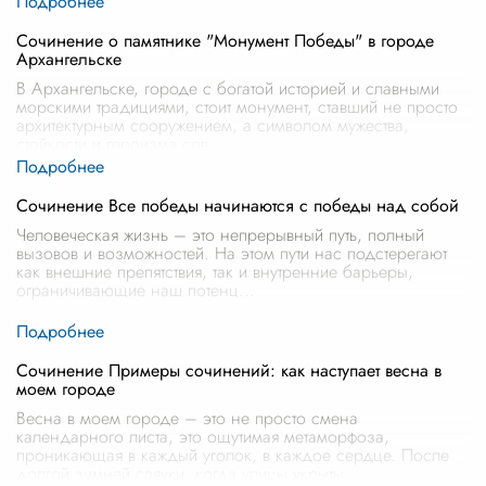
Сочинение о памятнике "Монумент Победы" в городе
Архангельске
В Архангельске, городе с богатой историей и славными
морскими традициями, стоит монумент, ставший не просто
архитектурным сооружением, а символом мужества,
стойкости и героизма сов
...
Сочинение Все победы начинаются с победы над собой
Человеческая жизнь – это непрерывный путь, полный
вызовов и возможностей. На этом пути нас подстерегают
как внешние препятствия, так и внутренние барьеры,
ограничивающие наш потенц
...
Сочинение Примеры сочинений: как наступает весна в
моем городе
Весна в моем городе – это не просто смена
календарного листа, это ощутимая метаморфоза,
проникающая в каждый уголок, в каждое сердце. После
долгой зимней спячки, когда улицы укрыты
...