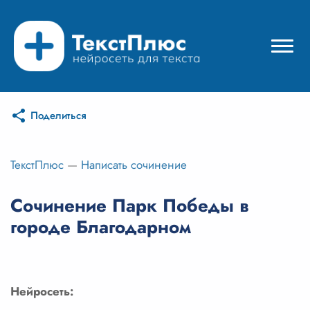
Поделиться
Режимы нейросети
Цены
ТекстПлюс
—
Написать сочинение
Вход
Сочинение Парк Победы в
городе Благодарном
Вход с Telegram
Нейросеть: