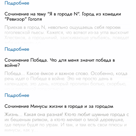
Сочинение на тему "Я в городе N". Город из комедии
"Ревизор" Гоголя
Приехав в город N, невольно ощущаешь себя героем
гоголевской пьесы. Кажется, что вот-вот из-за угла выскочит
Хлестаков, а городничий, заискивающе улыбаясь, поведет
тебя на смотр до
...
Сочинение Победа. Что для меня значит победа в
войне?
Победа… Какое ёмкое и важное слово. Особенно, когда
речь идет о Победе в войне. Это не просто день в
календаре, это день, который пропитан болью, скорбью,
но и огромной гордостью и
...
Сочинение Минусы жизни в городе и за городом
Жизнь… Какая она разная! Кто-то любит шумные города с
их бешеным ритмом, а кто-то мечтает о тихой деревушке,
где петухи будят по утрам. И там, и там есть свои плюсы и
минусы, как у
...