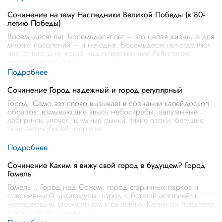
Сочинение на тему Наследники Великой Победы (к 80-
летию Победы)
Восемьдесят лет. Восемьдесят лет – это целая жизнь, а для
многих поколений – и не одна. Восемьдесят лет отделяют
нас от того дня, когда над поверженным Рейхстагом
взвился красный ф
...
Сочинение Город надежный и город регулярный
Город. Само это слово вызывает в сознании калейдоскоп
образов: взмывающие ввысь небоскребы, запутанные
лабиринты улочек, шумные рынки, тихие парки, бегущие
огни автомобилей, мерное
...
Сочинение Каким я вижу свой город в будущем? Город
Гомель
Гомель… Город над Сожем, город старинных парков и
современной архитектуры, город с богатой историей и
неугасающим стремлением к развитию. Каким он предстает
в моем воображении, ког
...