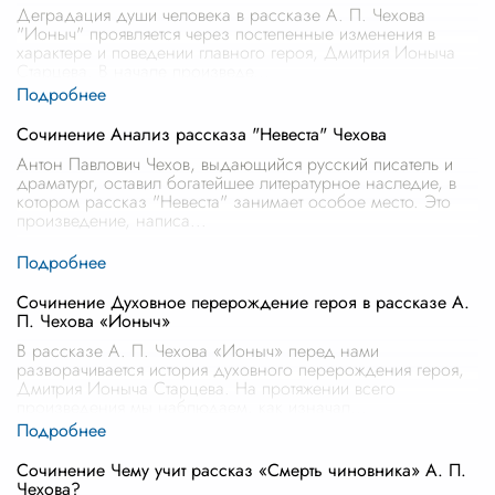
Деградация души человека в рассказе А. П. Чехова
"Ионыч" проявляется через постепенные изменения в
характере и поведении главного героя, Дмитрия Ионыча
Старцева. В начале произведе
...
Сочинение Анализ рассказа "Невеста" Чехова
Антон Павлович Чехов, выдающийся русский писатель и
драматург, оставил богатейшее литературное наследие, в
котором рассказ "Невеста" занимает особое место. Это
произведение, написа
...
Сочинение Духовное перерождение героя в рассказе А.
П. Чехова «Ионыч»
В рассказе А. П. Чехова «Ионыч» перед нами
разворачивается история духовного перерождения героя,
Дмитрия Ионыча Старцева. На протяжении всего
произведения мы наблюдаем, как изначал
...
Сочинение Чему учит рассказ «Смерть чиновника» А. П.
Чехова?