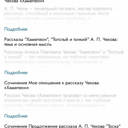
Чехова «Хамелеон»
А. П. Чехов – гениальный писатель, мастер короткого
рассказа, способный в нескольких страницах текста
отразить глубокие социальные проблемы и
психологические нюансы человеческой на
...
Рассказы "Хамелеон", "Толстый и тонкий" А. П. Чехова:
тема и основная мысль
Рассказы Антона Павловича Чехова "Хамелеон" и "Толстый
и тонкий" – это лаконичные, но глубокие зарисовки,
высмеивающие низкопоклонство, угодничество и
лицемерие, пронизывающие обще
...
Сочинение Мое отношение к рассказу Чехова
«Хамелеон»
Рассказ Чехова «Хамелеон» произвел на меня сильное
впечатление своей простотой и вместе с тем глубоким
смыслом. Небольшая сценка, развернувшаяся на
базарной площади, обнажает вечны
...
Сочинение Продолжение рассказа А. П. Чехова "Тоска"