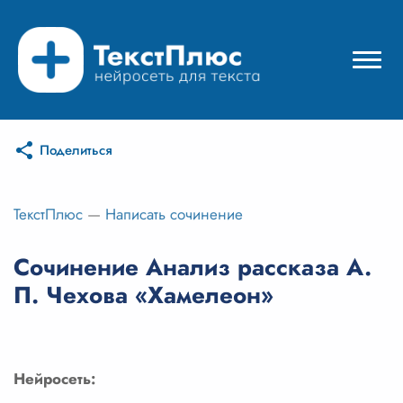
Поделиться
Режимы нейросети
Цены
ТекстПлюс
—
Написать сочинение
Вход
Сочинение Анализ рассказа А.
П. Чехова «Хамелеон»
Вход с Telegram
Нейросеть: