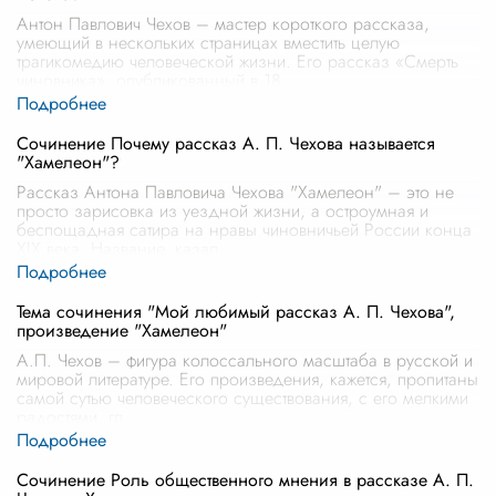
Антон Павлович Чехов – мастер короткого рассказа,
умеющий в нескольких страницах вместить целую
трагикомедию человеческой жизни. Его рассказ «Смерть
чиновника», опубликованный в 18
...
Сочинение Почему рассказ А. П. Чехова называется
"Хамелеон"?
Рассказ Антона Павловича Чехова "Хамелеон" – это не
просто зарисовка из уездной жизни, а остроумная и
беспощадная сатира на нравы чиновничьей России конца
XIX века. Название, казал
...
Тема сочинения "Мой любимый рассказ А. П. Чехова",
произведение "Хамелеон"
А.П. Чехов – фигура колоссального масштаба в русской и
мировой литературе. Его произведения, кажется, пропитаны
самой сутью человеческого существования, с его мелкими
радостями, гл
...
Сочинение Роль общественного мнения в рассказе А. П.