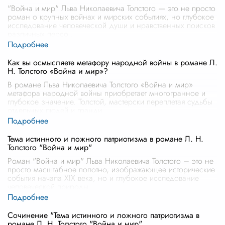
"Война и мир" Льва Николаевича Толстого — это не просто
роман о крупных войнах и мирских событиях, но глубокое
исследование человеческой души и нравственных поисков
различных персо
...
Как вы осмысляете метафору народной войны в романе Л.
Н. Толстого «Война и мир»?
В романе Льва Николаевича Толстого «Война и мир»
метафора народной войны приобретает многогранное и
глубокое значение. Толстой, мастерски переплетая судьбы
отдельных людей и гранди
...
Тема истинного и ложного патриотизма в романе Л. Н.
Толстого "Война и мир"
Роман "Война и мир" Льва Николаевича Толстого – это не
просто масштабное полотно, изображающее исторические
события начала XIX века, но и глубокое исследование
человеческой природы
...
Сочинение "Тема истинного и ложного патриотизма в
романе Л. Н. Толстого "Война и мир"