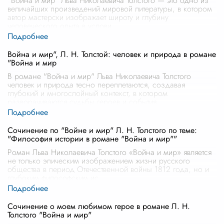
"Война и мир" Льва Николаевича Толстого — это одно из
величайших произведений мировой литературы, в котором
автор мастерски изображает широту и глубину
человеческого опыта в услови
...
Война и мир", Л. Н. Толстой: человек и природа в романе
"Война и мир
В романе "Война и мир" Льва Николаевича Толстого
человек и природа тесно переплетаются, создавая
глубокий и многослойный контекст, в котором
разворачиваются судьбы героев и события
...
Сочинение по "Войне и мир" Л. Н. Толстого по теме:
"Философия истории в романе "Война и мир""
Роман Льва Николаевича Толстого «Война и мир» является
не только эпическим изображением жизни русского
общества в период Отечественной войны 1812 года, но и
глубоким философским ис
...
Сочинение о моем любимом герое в романе Л. Н.
Толстого "Война и мир"