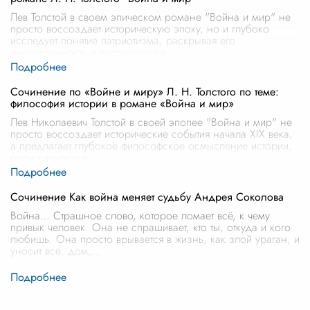
Лев Толстой в своем эпическом романе "Война и мир" не
просто воссоздает историческую эпоху, но и глубоко
исследует понятие патриотизма, раскрывая его
многогранность и противопостав
...
Сочинение по «Войне и миру» Л. Н. Толстого по теме:
философия истории в романе «Война и мир»
Лев Николаевич Толстой в своей эпопее "Война и мир" не
просто воссоздает исторические события начала XIX века,
а предлагает глубокое философское осмысление истории,
роли личности в
...
Сочинение Как война меняет судьбу Андрея Соколова
Война… Страшное слово, которое ломает всё, к чему
привык человек. Она не спрашивает, кто ты, откуда и кого
любишь. Она просто врывается в жизнь, как злой ураган, и
уносит всё: дом,
...