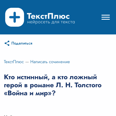
Поделиться
Режимы нейросети
Цены
ТекстПлюс
—
Написать сочинение
Вход
Кто истинный, а кто ложный
герой в романе Л. Н. Толстого
Вход с Telegram
«Война и мир»?