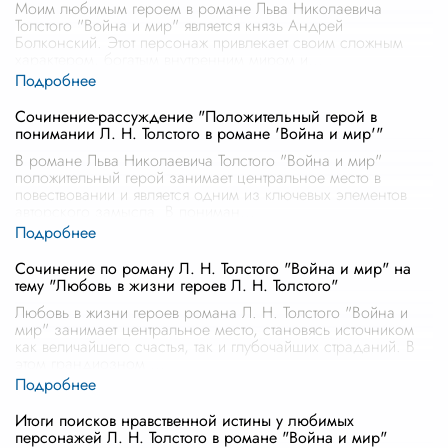
Моим любимым героем в романе Льва Николаевича
Толстого "Война и мир" является князь Андрей
Болконский. Этот персонаж привлекает своим сложным
характером, богатым внутренним миром и
...
Сочинение-рассуждение "Положительный герой в
понимании Л. Н. Толстого в романе 'Война и мир'"
В романе Льва Николаевича Толстого "Война и мир"
положительный герой занимает центральное место в
повествовании и является одним из ключевых элементов
авторского замысла. В пониман
...
Сочинение по роману Л. Н. Толстого "Война и мир" на
тему "Любовь в жизни героев Л. Н. Толстого"
Любовь в жизни героев романа Л. Н. Толстого "Война и
мир" занимает центральное место, становясь источником
как величайшего счастья, так и глубочайших страданий. В
этом грандиозном
...
Итоги поисков нравственной истины у любимых
персонажей Л. Н. Толстого в романе "Война и мир"