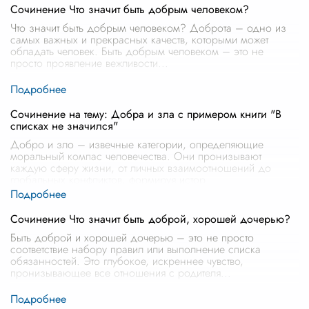
Сочинение Что значит быть добрым человеком?
Что значит быть добрым человеком? Доброта – одно из
самых важных и прекрасных качеств, которыми может
обладать человек. Быть добрым человеком – это не
просто проявление вежливости
...
Сочинение на тему: Добра и зла с примером книги "В
списках не значился"
Добро и зло – извечные категории, определяющие
моральный компас человечества. Они пронизывают
каждую сферу жизни, от личных взаимоотношений до
глобальных конфликтов, формируя истор
...
Сочинение Что значит быть доброй, хорошей дочерью?
Быть доброй и хорошей дочерью – это не просто
соответствие набору правил или выполнение списка
обязанностей. Это глубокое, искреннее чувство,
пронизывающее все отношения с родителя
...