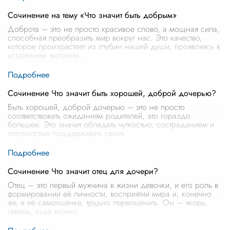
Сочинение на тему «Что значит быть добрым»
Доброта – это не просто красивое слово, а мощная сила,
способная преобразить мир вокруг нас. Это качество,
которое произрастает из глубин нашей души, проявляясь в
искреннем желании
...
Сочинение Что значит быть хорошей, доброй дочерью?
Быть хорошей, доброй дочерью – это не просто
соответствовать ожиданиям родителей, это гораздо
большее. Это значит обладать чуткостью, состраданием и
готовностью поддерживать своих
...
Сочинение Что значит отец для дочери?
Отец – это первый мужчина в жизни девочки, и его роль в
формировании её личности, восприятии мира и, конечно
же, в её самооценке, трудно переоценить. Он – якорь,
гавань, куда можно
...