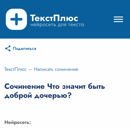
Поделиться
Режимы нейросети
Цены
ТекстПлюс
—
Написать сочинение
Вход
Сочинение Что значит быть
доброй дочерью?
Вход с Telegram
Нейросеть: