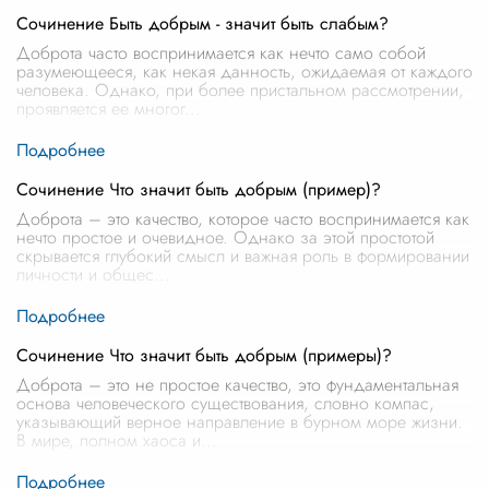
Сочинение Быть добрым - значит быть слабым?
Доброта часто воспринимается как нечто само собой
разумеющееся, как некая данность, ожидаемая от каждого
человека. Однако, при более пристальном рассмотрении,
проявляется ее многог
...
Сочинение Что значит быть добрым (пример)?
Доброта – это качество, которое часто воспринимается как
нечто простое и очевидное. Однако за этой простотой
скрывается глубокий смысл и важная роль в формировании
личности и общес
...
Сочинение Что значит быть добрым (примеры)?
Доброта – это не простое качество, это фундаментальная
основа человеческого существования, словно компас,
указывающий верное направление в бурном море жизни.
В мире, полном хаоса и
...