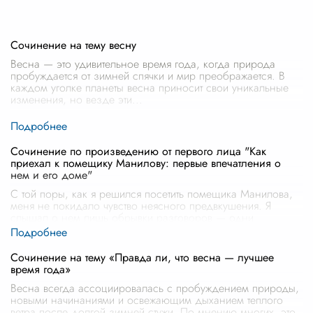
Сочинение на тему весну
Весна — это удивительное время года, когда природа
пробуждается от зимней спячки и мир преображается. В
каждом уголке планеты весна приносит свои уникальные
изменения, но везде эти
...
Сочинение по произведению от первого лица "Как
приехал к помещику Манилову: первые впечатления о
нем и его доме"
С той поры, как я решился посетить помещика Манилова,
меня не покидало чувство неясного предвкушения. Я
слышал о нем лишь обрывки разговоров — одни
восхищались его радушием, другие
...
Сочинение на тему «Правда ли, что весна — лучшее
время года»
Весна всегда ассоциировалась с пробуждением природы,
новыми начинаниями и освежающим дыханием теплого
ветра после долгой зимней стужи. По мнению многих, это