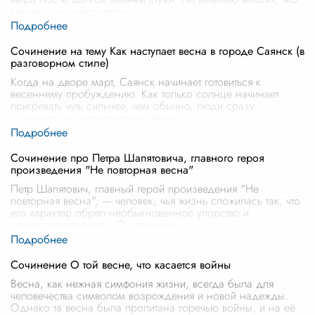
время года действительн
...
Сочинение на тему Как наступает весна в городе Саянск (в
разговорном стиле)
Когда на дворе март, Саянск начинает готовиться к
весеннему пробуждению. Как только солнце начинает
пригревать чуть сильнее, чем обычно, люди сразу
ощущают, что вот-вот придет весн
...
Сочинение про Петра Шапятовича, главного героя
произведения "Не повторная весна"
Петр Шапятович, главный герой произведения "Не
повторная весна", — человек, чья жизнь сложилась так, что
его характер обрел необыкновенное упорство и
целеустремленность. Он родился
...
Сочинение О той весне, что касается войны
Весна, как нежная симфония жизни, всегда была для
человечества символом возрождения и новой надежды.
Однако та весна была пропитана горечью войны, и на её