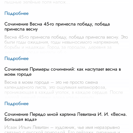
пышные зелёные поля налож
...
Сочинение Весна 45-го принесла победу, победа
принесла весну
Весна 45-го принесла победу, победа принесла весну. Это
были годы ожидания, годы невыносимого напряжения,
борьбы и надежды. Город за городом, деревня за
деревней, люди мечтали об о
...
Сочинение Примеры сочинений: как наступает весна в
моем городе
Весна в моем городе – это не просто смена
календарного листа, это ощутимая метаморфоза,
проникающая в каждый уголок, в каждое сердце. После
долгой зимней спячки, когда улицы укрыты
...
Сочинение Передо мной картина Левитана И. И. «Весна.
Большая вода»
Исаак Ильич Левитан – художник, чье имя неразрывно
связано с русской природой. Его пейзажи, лиричные и