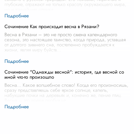
глубокие, отражают не только красоту окружающего мира,
но и тончайшие оттенки
...
Сочинение Как происходит весна в Рязани?
Весна в Рязани – это не просто смена календарного
сезона, это настоящее таинство, когда природа, уставшая
от долгого зимнего сна, постепенно пробуждается к
жизни, являя миру буйств
...
Сочинение "Однажды весной": история, где весной со
мной что-то произошло
Весна… Какое волшебное слово! Когда его произносишь,
сразу представляешь себе яркое солнце, капель,
набухшие почки на деревьях и, конечно же, пение птиц.
Весна – это время пробужде
...