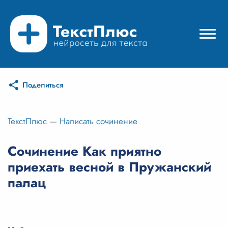
Поделиться
Режимы нейросети
Цены
ТекстПлюс
—
Написать сочинение
Вход
Сочинение Как приятно
приехать весной в Пружанский
Вход с Telegram
палац