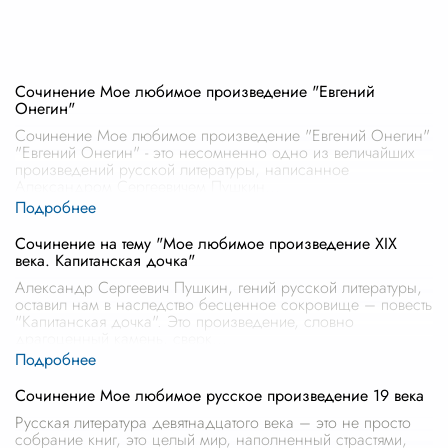
Сочинение Мое любимое произведение "Евгений
Онегин"
Сочинение Мое любимое произведение "Евгений Онегин"
"Евгений Онегин" - это несомненно одно из величайших
произведений русской литературы, написанное
Александром Сергеевичем Пушкин
...
Сочинение на тему "Мое любимое произведение XIX
века. Капитанская дочка"
Александр Сергеевич Пушкин, гений русской литературы,
оставил нам в наследство бесценное сокровище – повесть
"Капитанская дочка". Это произведение, словно
драгоценный камень, сверк
...
Сочинение Мое любимое русское произведение 19 века
Русская литература девятнадцатого века – это не просто
собрание книг, это целый мир, наполненный страстями,