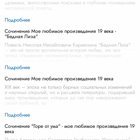
драмами, философскими поисками и глубоким пониманием
человеческой природ
...
Сочинение Мое любимое произведение 19 века -
"Бедная Лиза"
Повесть Николая Михайловича Карамзина "Бедная Лиза"
– это не просто трогательная история любви, это эхо
эпохи, отражение сентиментализма, пронизывающее
каждое слово, каждую фразу.
...
Сочинение Мое любимое произведение 19 века
XIX век – эпоха не только бурных социальных изменений
и научных открытий, но и расцвета литературы, подарившей
миру произведения, которые до сих пор завораживают
своей глубиной, кр
...
Сочинение "Горе от ума" - мое любимое произведение 19
века
Пьеса Александра Сергеевича Грибоедова "Горе от ума"