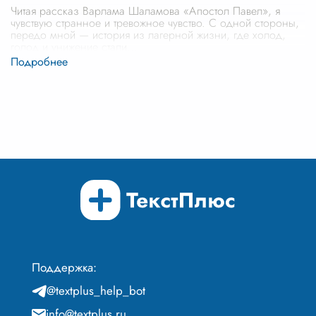
Читая рассказ Варлама Шаламова «Апостол Павел», я
чувствую странное и тревожное чувство. С одной стороны,
передо мной — история из лагерной жизни, где холод,
голод и унижение стали
...
Поддержка:
@textplus_help_bot
info@textplus.ru