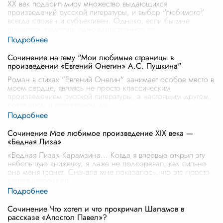
XX век подарил миру множество выдающихся
произведений русской литературы, и выбор "любимого"
всегда сложен и субъективен. Однако, если бы мне
пришлось выделить одно-единственное пр
...
Сочинение на тему "Мои любимые страницы в
произведении «Евгений Онегин» А.С. Пушкина"
Роман в стихах "Евгений Онегин" занимает особое место в
моем сердце, являясь не просто классическим
произведением русской литературы, а настоящим другом,
советчиком и отражением ду
...
Сочинение Мое любимое произведение XIX века —
«Бедная Лиза»
«Бедная Лиза» Карамзина... Когда я впервые открыл эту
небольшую книжечку, я даже не подозревал, как сильно
она меня тронет. Сначала мне показалось, что это просто
старая история пр
...
Сочинение Что хотел и что прокричал Шаламов в
рассказе «Апостол Павел»?