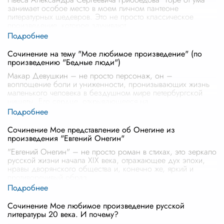
занимает особое место в моем личном пантеоне
литературных шедевров. Это не просто классическое
произведение, которое заучивают
...
Сочинение на тему "Мое любимое произведение" (по
произведению "Бедные люди")
Макар Девушкин – не просто персонаж, он –
воплощение боли и униженности, пронизывающих жизнь
маленького человека в бездушном мире петербургской
нищеты. Его сердце, открывающееся на
...
Сочинение Мое представление об Онегине из
произведения "Евгений Онегин"
"Евгений Онегин" – не просто роман в стихах, это зеркало
русской жизни начала XIX века, отражающее дух эпохи,
нравы дворянского общества и, конечно же, яркий и
противоречивый образ
...
Сочинение Мое любимое произведение русской
литературы 20 века. И почему?