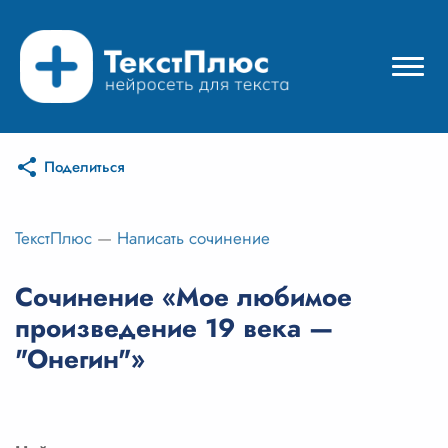
Поделиться
Режимы нейросети
Цены
ТекстПлюс
—
Написать сочинение
Вход
Сочинение «Мое любимое
произведение 19 века —
Вход с Telegram
"Онегин"»