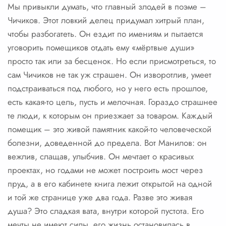
Мы привыкли думать, что главный злодей в поэме –
Чичиков. Этот ловкий делец придумал хитрый план,
чтобы разбогатеть. Он ездит по имениям и пытается
уговорить помещиков отдать ему «мёртвые души»
просто так или за бесценок. Но если присмотреться, то
сам Чичиков не так уж страшен. Он изворотлив, умеет
подстраиваться под любого, но у него есть прошлое,
есть какая-то цель, пусть и мелочная. Гораздо страшнее
те люди, к которым он приезжает за товаром. Каждый
помещик – это живой памятник какой-то человеческой
болезни, доведенной до предела. Вот Манилов: он
вежлив, слащав, улыбчив. Он мечтает о красивых
проектах, но годами не может построить мост через
пруд, а в его кабинете книга лежит открытой на одной
и той же странице уже два года. Разве это живая
душа? Это сладкая вата, внутри которой пустота. Его
мечты не имеют силы, его жизнь остановилась в