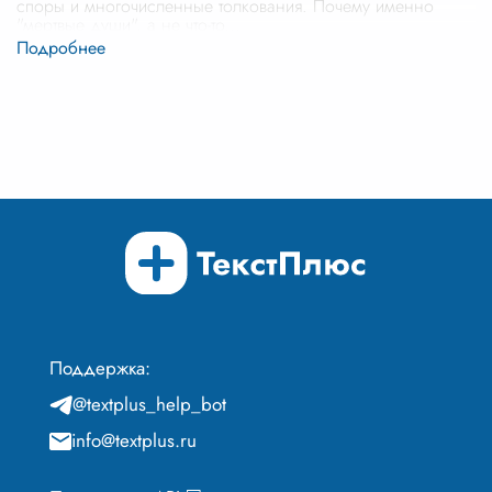
споры и многочисленные толкования. Почему именно
"мертвые души", а не что-то
...
Поддержка:
@textplus_help_bot
info@textplus.ru