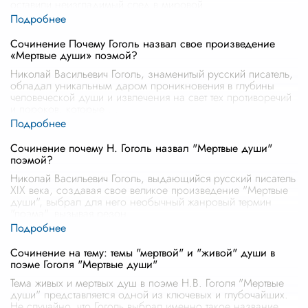
оставили неизгладимый след в мировой
...
Сочинение Почему Гоголь назвал свое произведение
«Мертвые души» поэмой?
Николай Васильевич Гоголь, знаменитый русский писатель,
обладал уникальным даром проникновения в глубины
человеческой души и извлечения на свет тех противоречий
и пороков, которые
...
Сочинение почему Н. Гоголь назвал "Мертвые души"
поэмой?
Николай Васильевич Гоголь, выдающийся русский писатель
XIX века, создавая свое великое произведение "Мертвые
души", выбрал для него необычный жанровый термин
"поэма", вызывая резон
...
Сочинение на тему: темы "мертвой" и "живой" души в
поэме Гоголя "Мертвые души"
Тема живых и мертвых душ в поэме Н.В. Гоголя "Мертвые
души" представляется одной из ключевых и глубочайших.
Не случайно, что Гоголь выбрал именно такое название