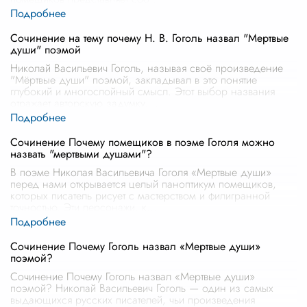
Сочинение на тему почему Н. В. Гоголь назвал "Мертвые
души" поэмой
Николай Васильевич Гоголь, называя своё произведение
"Мёртвые души" поэмой, закладывал в это понятие
глубокий и многослойный смысл. Этот выбор названия
отражает авторскую задумку,
...
Сочинение Почему помещиков в поэме Гоголя можно
назвать "мертвыми душами"?
В поэме Николая Васильевича Гоголя «Мертвые души»
перед нами открывается целый паноптикум помещиков,
которых писатель рисует с мастерством и филигранной
точностью. Эти персонажи, к
...
Сочинение Почему Гоголь назвал «Мертвые души»
поэмой?
Сочинение Почему Гоголь назвал «Мертвые души»
поэмой? Николай Васильевич Гоголь — один из самых
выдающихся русских писателей, чьи произведения