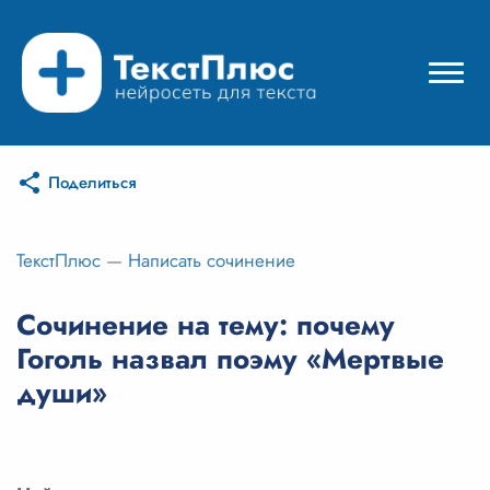
Поделиться
Режимы нейросети
Цены
ТекстПлюс
—
Написать сочинение
Вход
Сочинение на тему: почему
Гоголь назвал поэму «Мертвые
Вход с Telegram
души»