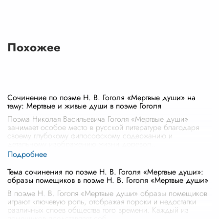
Похожее
Сочинение по поэме Н. В. Гоголя «Мертвые души» на
тему: Мертвые и живые души в поэме Гоголя
Поэма Николая Васильевича Гоголя «Мертвые души»
занимает особое место в русской литературе благодаря
своему глубокому философскому содержанию и
детальному изображению жизни доревол
...
Тема сочинения по поэме Н. В. Гоголя «Мертвые души»:
образы помещиков в поэме Н. В. Гоголя «Мертвые души»
В поэме Н. В. Гоголя «Мертвые души» образы помещиков
играют ключевую роль, отображая пороки и недостатки
различных слоев общества того времени. Каждый из
помещиков представляет соб
...