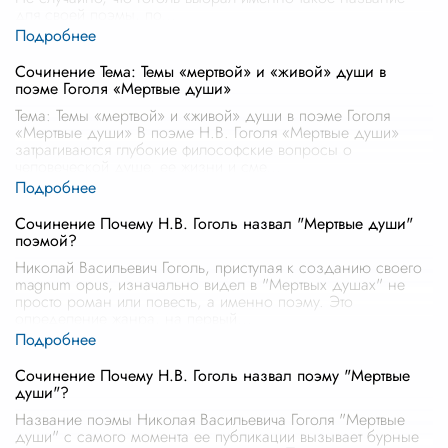
для своей поэмы, по
...
Сочинение Тема: Темы «мертвой» и «живой» души в
поэме Гоголя «Мертвые души»
Тема: Темы «мертвой» и «живой» души в поэме Гоголя
«Мертвые души» В поэме Н.В. Гоголя «Мертвые души»
затрагиваются глубокие философские вопросы о
человеческой душе, ее жизни и сме
...
Сочинение Почему Н.В. Гоголь назвал "Мертвые души"
поэмой?
Николай Васильевич Гоголь, приступая к созданию своего
magnum opus, изначально видел в "Мертвых душах" не
просто роман или повесть, а именно поэму. Это
определение жанра, на первый
...
Сочинение Почему Н.В. Гоголь назвал поэму "Мертвые
души"?
Название поэмы Николая Васильевича Гоголя "Мертвые
души" с самого момента ее публикации вызывает бурные