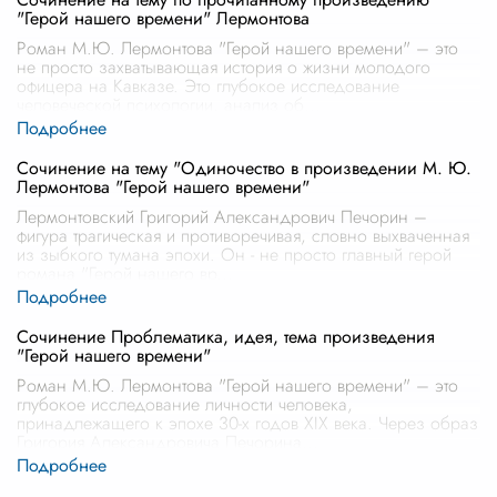
"Герой нашего времени" Лермонтова
Роман М.Ю. Лермонтова "Герой нашего времени" – это
не просто захватывающая история о жизни молодого
офицера на Кавказе. Это глубокое исследование
человеческой психологии, анализ об
...
Сочинение на тему "Одиночество в произведении М. Ю.
Лермонтова "Герой нашего времени"
Лермонтовский Григорий Александрович Печорин –
фигура трагическая и противоречивая, словно выхваченная
из зыбкого тумана эпохи. Он - не просто главный герой
романа "Герой нашего вр
...
Сочинение Проблематика, идея, тема произведения
"Герой нашего времени"
Роман М.Ю. Лермонтова "Герой нашего времени" – это
глубокое исследование личности человека,
принадлежащего к эпохе 30-х годов XIX века. Через образ
Григория Александровича Печорина
...