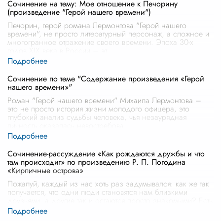
Сочинение на тему: Мое отношение к Печорину
(произведение "Герой нашего времени")
Печорин, герой романа Лермонтова "Герой нашего
времени", не просто литературный персонаж, а сложное и
многогранное отражение своего времени. Эпоха 30-х
годов XIX века в России – эт
...
Сочинение по теме "Содержание произведения «Герой
нашего времени»"
Роман "Герой нашего времени" Михаила Лермонтова –
это не просто история жизни молодого офицера, это
глубокий анализ судьбы человека, чья незаурядная
личность оказалась невостребова
...
Сочинение-рассуждение «Как рождаются дружбы и что
там происходит» по произведению Р. П. Погодина
«Кирпичные острова»
Пожалуй, каждый из нас хоть раз задумывался: как же так
получается, что одни люди становятся нам близкими
друзьями, а другие так и остаются просто знакомыми? Есть
в этом какая-то т
...