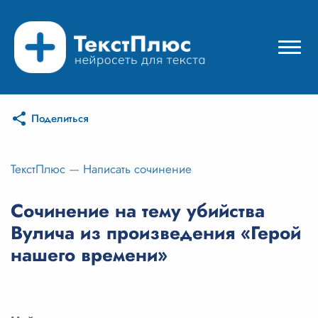
Поделиться
Режимы нейросети
Цены
ТекстПлюс
—
Написать сочинение
Вход
Сочинение на тему убийства
Вулича из произведения «Герой
Вход с Telegram
нашего времени»