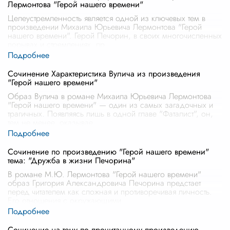
Лермонтова "Герой нашего времени"
Целеустремленность является одной из ключевых тем в
произведении Михаила Юрьевича Лермонтова "Герой
нашего времени". Герой Печорин, в своих многочисленных
порывах и стремлениях, пр
...
Сочинение Характеристика Вулича из произведения
"Герой нашего времени"
Образ Вулича в романе Михаила Юрьевича Лермонтова
"Герой нашего времени" — один из самых загадочных и
трагичных. Появляясь лишь в одной главе "Фаталист", он,
тем не менее, оказывае
...
Сочинение по произведению "Герой нашего времени"
тема: "Дружба в жизни Печорина"
В романе М.Ю. Лермонтова "Герой нашего времени"
образ Григория Александровича Печорина предстает
перед читателем как сложная и противоречивая личность.
Его отношения с окружающими
...
Сочинение на тему по прочитанному произведению