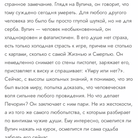
странное замечание. Глядя на Вулича, он говорит, что
тому суждено сегодня умереть. Для любого другого
человека это было бы просто глупой шуткой, но не для
серба. Вулич — человек необыкновенный, он
хладнокровен и фаталистичен. В его душе нет страха,
есть только холодная страсть к игре, причем не столько
с картами, сколько с самой Жизнью и Смертью. Он
немедленно снимает со стены пистолет, заряжает его,
приставляет к виску и спрашивает: «Умру или нет?».
Сейчас, с высоты школьных знаний, я понимаю, что это
был вызов миру, попытка доказать, что человеческая
воля сильнее любого провидения. Но что делает
Печорин? Он заключает с ним пари. Не из жестокости,
а из того же самого любопытства, с которым разбирает
по винтикам чужие души. Ему интересно, осмелится ли
Вулич нажать на курок, осмелится ли сама судьба
забрать его сейчас.