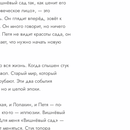
шнёвый сад так, как ценит его
веческое лицо», — это
. Он глядит вперёд, зовёт к
 Он много говорит, но ничего
 Петя не видит красоты сада, он
тает, что нужно начать новую
о вся жизнь. Когда слышен стук
мвол. Старый мир, который
рубают. Эти два события
 но и целой эпохи.
кая, и Лопахин, и Петя — по-
ы, кто-то — иллюзии. Вишнёвый
я. Для меня «Вишнёвый сад» —
т меняться. Стук топора