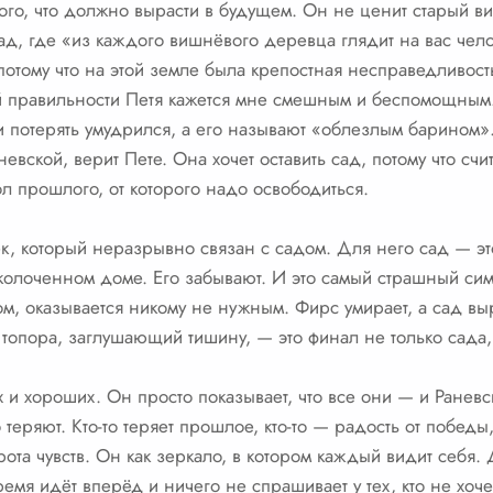
ного, что должно вырасти в будущем. Он не ценит старый ви
д, где «из каждого вишнёвого деревца глядит на вас чело
потому что на этой земле была крепостная несправедливость
й правильности Петя кажется мне смешным и беспомощным.
 потерять умудрился, а его называют «облезлым барином».
евской, верит Пете. Она хочет оставить сад, потому что счи
л прошлого, от которого надо освободиться.
к, который неразрывно связан с садом. Для него сад — эт
аколоченном доме. Его забывают. И это самый страшный си
м, оказывается никому не нужным. Фирс умирает, а сад вы
топора, заглушающий тишину, — это финал не только сада,
 и хороших. Он просто показывает, что все они — и Раневс
о теряют. Кто-то теряет прошлое, кто-то — радость от побед
ворота чувств. Он как зеркало, в котором каждый видит себ
время идёт вперёд и ничего не спрашивает у тех, кто не хоче