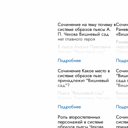
Сочинение на тему почему в
Сочи
системе образов пьесы А.
Ранев
П. Чехова Вишневый сад
«Виш
нет главного героя
Ранев
В пьесе Антона Павловича
персо
Чехова "Вишнёвый сад"
Павло
отсутствует центральный
"Вишн
герой, что подчеркивает
предс
уникальность и
много
Сочинение Какое место в
Сочин
многомерность
траги
системе образов пьес
"Вишн
произведения. Чехов,
котор
принадлежит "Вишневый
сада 
мастер психологической
пров
сад"?
"Виш
драмы, созда
...
Пьеса "Вишневый сад"
Вишне
Антона Павловича Чехова –
Чехов
это не просто история о
место
продаже имения и уходящей
много
эпохе, это глубокое
уходя
Роль второстепенных
Сочин
исследование человеческих
дворя
персонажей в системе
систе
характеров, их
погря
образов пьесы Чехова
прин
взаимоотношений и мест
...
неспо