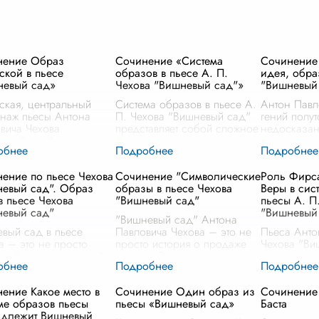
нение Образ
Сочинение «Система
Сочинение 
ской в пьесе
образов в пьесе А. П.
идея, обра
невый сад»
Чехова "Вишневый сад"»
"Вишневый
ская, центральный
Система образов в пьесе А.
Антон Павл
наж пьесы Антона
П. Чехова "Вишневый сад"
гений полут
вича Чехова
представляет собой сложное
недосказан
евый сад",
переплетение символических
провинциал
тавляет собой
и реалистических элементов,
предчувств
сложный и глубоко
через которые мастерски
перемен. Е
ение по пьесе Чехова
Сочинение "Символические
Роль Фирса
ческий образ, через
передана многогранност
...
"Вишневый 
евый сад". Образ
образы в пьесе Чехова
Веры в сис
ый великий драматург
просто дра
в пьесе Чехова
"Вишневый сад"
пьесы А. П
одит
...
грандиозн
невый сад"
"Вишневый
"Вишневый сад" Антона
вый сад в пьесе
Павловича Чехова – это не
Пьеса Анто
а – это не просто
просто история о продаже
Чехова "Ви
 действия, а сложный,
имения. Это пьеса,
это не прос
гранный символ
наполненная символами,
продаже им
щей эпохи,
каждый из которых несет в
и многогра
ение Какое место в
Сочинение Один образ из
Сочинение
нского мира,
себе глубокий смысл,
произведен
ме образов пьесы
пьесы «Вишневый сад»
Баста
зшего в долгах и
отражает прошлое,
...
персонаж, 
адлежит Вишневый
собного
казалось б