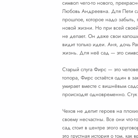
символ чего-то нового, прекрас
Любовь Андреевна. Для Пети са
прошлое, которое надо забыть, 
новой жизни. Но при всей свое
не делает. Он даже свои калоши
видит только идеи. Аня, дочь Ран
жизнь. Для неё сад — это симво
Старый слуга Фирс — это челове
топора, Фирс остаётся один в з
умирает вместе с вишнёвым садо
происходят одновременно. Стук 
Чехов не делит героев на плохих
своему несчастны. Все они что-т
сад стоит в центре этого круго
это грустная история о том, как 