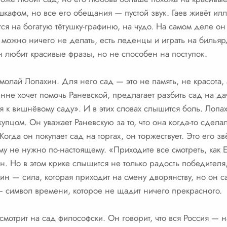
шкафом, но все его обещания — пустой звук. Гаев живёт илл
ся на богатую тётушку-графиню, на чудо. На самом деле он 
 можно ничего не делать, есть леденцы и играть на билья
н любит красивые фразы, но не способен на поступок.
молай Лопахин. Для него сад — это не память, не красота, 
нне хочет помочь Раневской, предлагает разбить сад на да
ся к вишнёвому саду». И в этих словах слышится боль. Лоп
купцом. Он уважает Раневскую за то, что она когда-то сдел
Когда он покупает сад на торгах, он торжествует. Это его з
 ему не нужно по-настоящему. «Приходите все смотреть, как
. Но в этом крике слышится не только радость победителя,
ин — сила, которая приходит на смену дворянству, но он са
 — символ времени, которое не щадит ничего прекрасного.
 смотрит на сад философски. Он говорит, что вся Россия — 