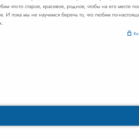
им что-то старое, красивое, родное, чтобы на его месте пос
е. И пока мы не научимся беречь то, что любим по-настоящем
х.
Ко