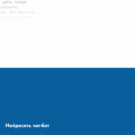
 день, когда
сознанно
сту. Это было не
 не в наушниках
 брата. Мы
стра на даче,
мно, и кто-то из
б
...
Нейросеть чат-бот