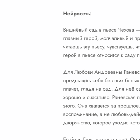
Нейросеть:
Вишнёвый сад в пьесе Чехова — 
главный герой, молчаливый и пр
читаешь эту пьесу, чувствуешь,
герой в пьесе относится к саду 
Для Любови Андреевны Раневск
представить себя без этих белых
плачет, глядя на сад. Для неё с
хорошо и счастливо. Раневская 
этого. Она хватается за прошлое
воспоминание, а не любовь-дейст
дворянство, которое уходит, ко
Её брат, Гаев, похож на неё. Он