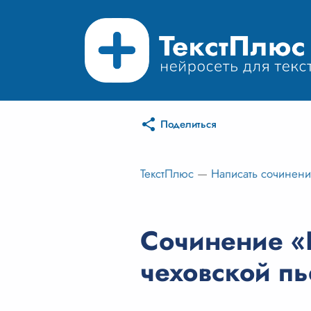
Поделиться
ТекстПлюс
—
Написать сочинен
Сочинение «
чеховской п