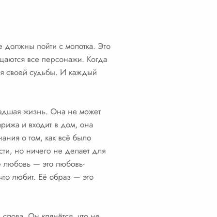
е должны пойти с молотка. Это
ащаются все персонажи. Когда
ия своей судьбы. И каждый
едшая жизнь. Она не может
арижа и входит в дом, она
нания о том, как всё было
сти, но ничего не делает для
Её любовь — это любовь-
что любит. Её образ — это
 слова. Он клянётся, что не