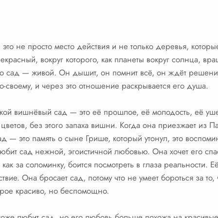
это не просто место действия и не только деревья, которы
екрасный, вокруг которого, как планеты вокруг солнца, вр
 что сад — живой. Он дышит, он помнит всё, он ждёт решен
по-своему, и через это отношение раскрывается его душа.
ой вишнёвый сад — это её прошлое, её молодость, её уш
 цветов, без этого запаха вишни. Когда она приезжает из П
ад — это память о сыне Грише, который утонул, это воспоми
любит сад нежной, эгоистичной любовью. Она хочет его спа
, как за соломинку, боится посмотреть в глаза реальности. 
вие. Она бросает сад, потому что не умеет бороться за то, 
торое красиво, но беспомощно.
 тоже любит сад, но его любовь больше похожа на красивые