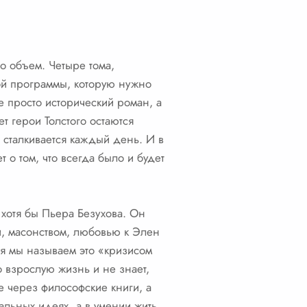
го объем. Четыре тома,
ной программы, которую нужно
не просто исторический роман, а
ет герои Толстого остаются
 сталкивается каждый день. И в
т о том, что всегда было и будет
ь хотя бы Пьера Безухова. Он
и, масонством, любовью к Элен
ня мы называем это «кризисом
о взрослую жизнь и не знает,
е через философские книги, а
бальных идеях, а в умении жить