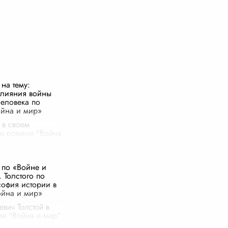
на тему:
влияния войны
человека по
йна и мир»
 в своем
ом романе "Война
просто описывает
е события, но и
ьно исследует их
 по «Войне и
 судьбы
 Толстого по
людей. Война
софия истории в
..
ойна и мир»
евич Толстой в
ее "Война и мир"
воссоздает