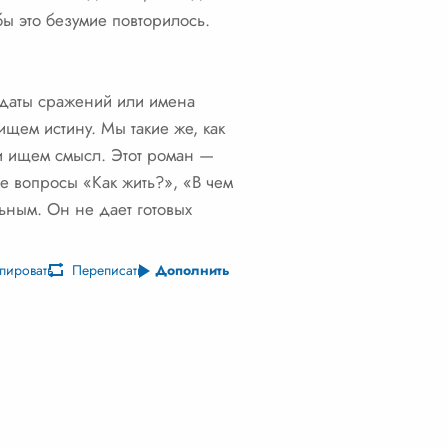
бы это безумие повторилось.
ь даты сражений или имена
ищем истину. Мы такие же, как
и ищем смысл. Этот роман —
бе вопросы «Как жить?», «В чем
льным. Он не дает готовых
пировать
Переписать
Дополнить