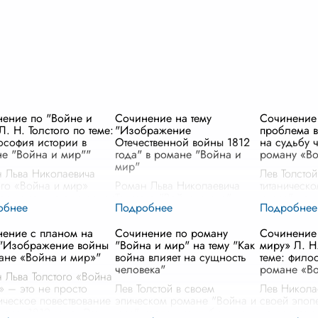
ение по "Войне и
Сочинение на тему
Сочинение 
Л. Н. Толстого по теме:
"Изображение
проблема 
софия истории в
Отечественной войны 1812
на судьбу 
е "Война и мир""
года" в романе "Война и
роману «Во
мир"
 Льва Николаевича
Лев Толстой
ого «Война и мир»
Роман Льва Николаевича
титаническ
тся не только эпическим
Толстого "Война и мир"
и мир" не 
ажением жизни
является одним из
исторически
ого общества в период
величайших произведений
проницател
ение с планом на
Сочинение по роману
Сочинение
ственной войны 1812
мировой литературы. Одной
влияние на
 "Изображение войны
"Война и мир" на тему "Как
миру» Л. Н.
 но и глубоким
из центральных тем романа
отдельных 
ане «Война и мир»"
война влияет на сущность
теме: фило
офским ис
...
является Отечественная
становится
.
человека"
романе «В
война 1812 года,
...
 Льва Толстого «Война
» – это не просто
Лев Толстой в своем
Лев Никола
ическое повествование
эпическом романе "Война и
своей эпоп
ытиях 1812 года. Это
мир" исследует глубинные
не просто 