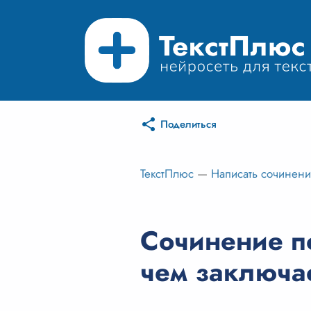
Поделиться
ТекстПлюс
—
Написать сочинен
Сочинение по
чем заключае