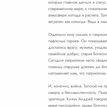
которых главное деньги и статус
современном мире, к сожалению, 
атмосфере холода и расчета. Тол
актуален как никогда. Ведь в н
Отдельно хочу сказать о патрио
пафосных героев. Он показывает
достались врагу; мужики, уходя
семейное добро; старик Болконск
Сегодня патриотизм часто своди
помощь старушке доехать до боль
напоминает нам, что патриотизм 
И, конечно, война. Толстой не п
смерть и бессмысленность. Пьер 
зрелище. Князь Андрей говорит, 
мире неспокойно, уроки Толстог