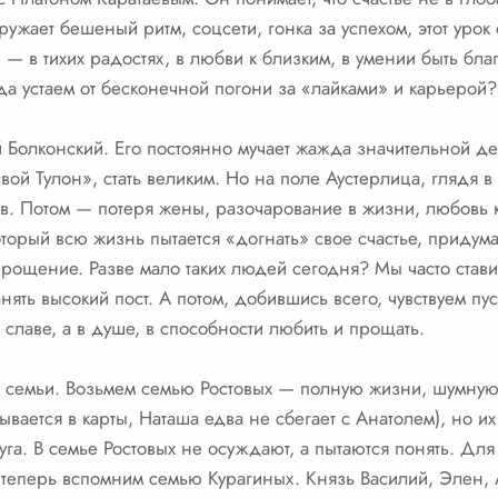
ружает бешеный ритм, соцсети, гонка за успехом, этот уро
е — в тихих радостях, в любви к близким, в умении быть б
гда устаем от бесконечной погони за «лайками» и карьерой?
олконский. Его постоянно мучает жажда значительной деят
свой Тулон», стать великим. Но на поле Аустерлица, глядя 
в. Потом — потеря жены, разочарование в жизни, любовь 
торый всю жизнь пытается «догнать» свое счастье, придума
рощение. Разве мало таких людей сегодня? Мы часто стави
нять высокий пост. А потом, добившись всего, чувствуем пуст
 славе, а в душе, в способности любить и прощать.
а семьи. Возьмем семью Ростовых — полную жизни, шумную
вается в карты, Наташа едва не сбегает с Анатолем), но 
га. В семье Ростовых не осуждают, а пытаются понять. Для
 теперь вспомним семью Курагиных. Князь Василий, Элен,