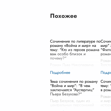
Похожее
Сочинение по литературе по
Сочин
роману «Война и мир» на
мир" 
тему: "Кто из героев романа
"Фило
вам особо близок и
роман
почему?"
Роман
Роман Льва Николаевича
Толст
Толстого «Война и мир» —
являе
это многослойное
изобр
произведение, пронизанное
русск
Тема сочинения по роману
Сочин
глубокими философскими
Отече
"Война и мир": "В чем
тему:
размышлениями и
года,
заключается "Аустерлиц"
в ром
психологическими
филос
Пьера Безухова?"
портретами. Среди
Роман
многочисленных
...
Пьер Безухов, один из
и мир
центральных персонажей
истор
романа Льва Толстого
о соб