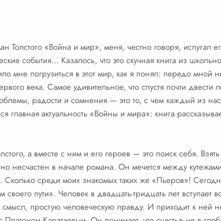
ан Толстого «Война и мир», меня, честно говоря, испугал е
ские события… Казалось, что это скучная книга из школь
ило мне погрузиться в этот мир, как я понял: передо мной 
ервого века. Самое удивительное, что спустя почти двести л
лемы, радости и сомнения — это то, с чем каждый из нас
тся главная актуальность «Войны и мира»: книга рассказывае
лстого, а вместе с ним и его героев — это поиск себя. Взят
ютно несчастен в начале романа. Он мечется между кутежам
. Сколько среди моих знакомых таких же «Пьеров»! Сегод
 своего пути». Человек в двадцать-тридцать лет вступает в
, смысл, простую человеческую правду. И приходит к ней н
с Платоном Каратаевым. Он понимает, что счастье не в гло