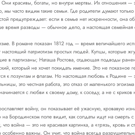
. Они красивы, богаты, но внутри мертвы. Их отношения — 
мы часто видим такие семьи. Где родители думают только о
стой предупреждает: если в семье нет искренности, она об
аше время разводы — обычное дело, а настоящая семейная 
тизме. В романе показан 1812 год — время величайшего исп
 настоящий патриотизм простых людей. Купцы, которые жгу
щие в партизаны; Наташа Ростова, отдающая подводы ранен
ий, который не хочет покидать имение. Это не показное ге
тся к лозунгам и флагам. Но настоящая любовь к Родине — 
ницы, это честная работа, это отказ от маленького эгоизма
начинается с любви к своему дому, к соседу, а не с криков 
рославляет войну, он показывает её ужасную, кровавую изна
на Бородинском поле видит, как солдаты идут на смерть с 
что война — это не красивая картинка, а «грязь, кровь и с
о особенно важны. Он учит, что война всегда разрушительна