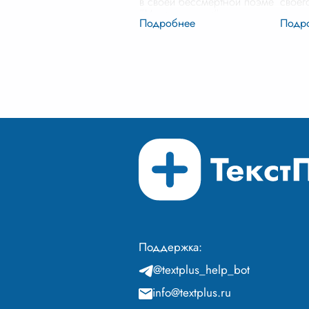
в своей бессмертной поэме
своег
"Мертвые души" создал
изнач
галерею гротескных,
"Мерт
отталкивающих и в то же
роман
время до боли узнаваемых
именн
образов п
...
опред
первы
Поддержка:
@textplus_help_bot
info@textplus.ru