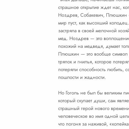
страшное открытие ждет нас, ко
Ноздрев, Собакевич, Плюшкин —
мир пуст, как высохший колодец
застряла в своей мелочной хозя
мед. Ноздрев — это воплощение
похожий на медведя, думает тол
Плюшкин — это вообще символ п
тряпок и гнилья, которое потеря
потеряли способность любить, со
пошлости и жадности.
Но Гоголь не был бы великим пи
который скупает души, сам явл
страшный герой нового времени.
человеческое во имя одной цели 
что погоня за наживой, «копейка