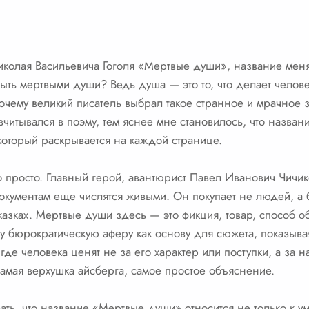
Николая Васильевича Гоголя «Мертвые души», название мен
быть мертвыми души? Ведь душа — это то, что делает челове
почему великий писатель выбрал такое странное и мрачное з
итывался в поэму, тем яснее мне становилось, что названи
который раскрывается на каждой странице.
 просто. Главный герой, авантюрист Павел Иванович Чичик
окументам еще числятся живыми. Он покупает не людей, а 
казках. Мертвые души здесь — это фикция, товар, способ о
эту бюрократическую аферу как основу для сюжета, показыв
де человека ценят не за его характер или поступки, а за на
 самая верхушка айсберга, самое простое объяснение.
ть, что название «Мертвые души» относится не только к 