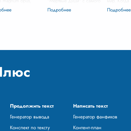
о magnum opus,
"Мертвые души" с самого
мир. Когда 
ально видел в
момента ее публикации
из дома, я
вых душах" не просто
вызывает бурные споры и
Мой сосед
 или повесть, а
многочисленные толкования.
русский, о
о поэму. Это
Почему именно "мертвые
другом этаж
еление жанра, на
души", а не что-то
...
татар,
...
й
...
Продолжить текст
Написать текст
Генератор вывода
Генератор фанфиков
Конспект по тексту
Контент-план