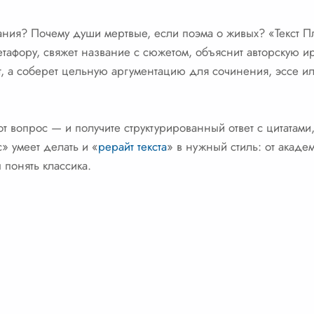
вания? Почему души мертвые, если поэма о живых? «Текст 
етафору, свяжет название с сюжетом, объяснит авторскую и
, а соберет цельную аргументацию для сочинения, эссе ил
т вопрос — и получите структурированный ответ с цитатами,
» умеет делать и «
рерайт текста
» в нужный стиль: от акаде
 понять классика.