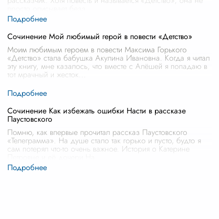
рассказчик. Хотя повесть и называется «Детство», она не
просто описывает безз
...
Сочинение Мой любимый герой в повести «Детство»
Моим любимым героем в повести Максима Горького
«Детство» стала бабушка Акулина Ивановна. Когда я читал
эту книгу, мне казалось, что вместе с Алёшей я попадаю в
тот мрачный и жесток
...
Сочинение Как избежать ошибки Насти в рассказе
Паустовского
Помню, как впервые прочитал рассказ Паустовского
«Телеграмма». На душе стало так горько и пусто, будто я
сам потерял что-то очень важное. История о Катерине
Петровне и её дочери На
...