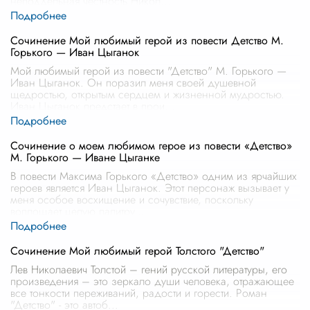
неподдельная честность Никол
...
Сочинение Мой любимый герой из повести Детство М.
Горького — Иван Цыганок
Мой любимый герой из повести "Детство" М. Горького —
Иван Цыганок. Он поразил меня своей душевной
щедростью, открытым сердцем и жизненной мудростью.
Иван Цыганок предстает в прои
...
Сочинение о моем любимом герое из повести «Детство»
М. Горького — Иване Цыганке
В повести Максима Горького «Детство» одним из ярчайших
героев является Иван Цыганок. Этот персонаж вызывает у
меня особое восхищение и сочувствие, поскольку
воплощает целую палитру
...
Сочинение Мой любимый герой Толстого "Детство"
Лев Николаевич Толстой – гений русской литературы, его
произведения – это зеркало души человека, отражающее
все тонкости переживаний, радости и горести. Роман
"Детство" - это автоб
...