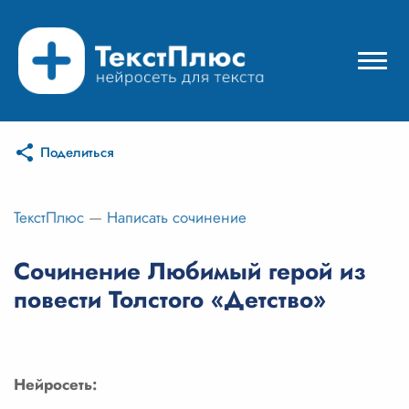
Поделиться
Режимы нейросети
Цены
ТекстПлюс
—
Написать сочинение
Вход
Сочинение Любимый герой из
повести Толстого «Детство»
Вход с Telegram
Нейросеть: