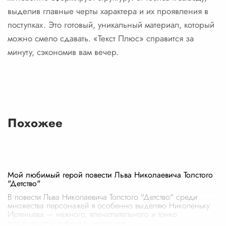
выделив главные черты характера и их проявления в
поступках. Это готовый, уникальный материал, который
можно смело сдавать. «Текст Плюс» справится за
минуту, сэкономив вам вечер.
Похожее
Мой любимый герой повести Льва Николаевича Толстого
"Детство"
В повести Льва Николаевича Толстого "Детство" среди
множества персонажей я особенно выделяю Николеньку
Иртеньева — нежного, впечатлительного и тонко
чувствующего ребенка, через чьи
...