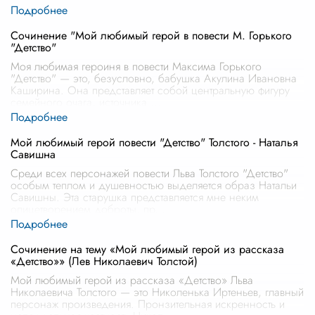
Сочинение "Мой любимый герой в повести М. Горького
"Детство"
Моя любимая героиня в повести Максима Горького
"Детство" — это, безусловно, бабушка Акулина Ивановна
Каширина. Она представляет собой центральную фигуру
семейного очага, источника
...
Мой любимый герой повести "Детство" Толстого - Наталья
Савишна
Среди всех персонажей повести Льва Толстого "Детство"
особым теплом и душевностью выделяется образ Натальи
Савишны. Эта старушка представляется мне неким
олицетворением доброты, пр
...
Сочинение на тему «Мой любимый герой из рассказа
«Детство»» (Лев Николаевич Толстой)
Мой любимый герой из рассказа «Детство» Льва
Николаевича Толстого — это Николенька Иртеньев, главный
персонаж произведения. Пронзительная искренность и