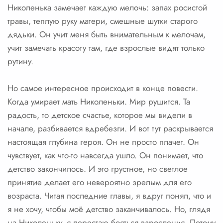
Николенька замечает каждую мелочь: запах росистой
травы, теплую руку матери, смешные шутки старого
дядьки. Он учит меня быть внимательным к мелочам,
учит замечать красоту там, где взрослые видят только
рутину.
Но самое интересное происходит в конце повести.
Когда умирает мать Николеньки. Мир рушится. Та
радость, то детское счастье, которое мы видели в
начале, разбивается вдребезги. И вот тут раскрывается
настоящая глубина героя. Он не просто плачет. Он
чувствует, как что-то навсегда ушло. Он понимает, что
детство закончилось. И это грустное, но светлое
принятие делает его невероятно зрелым для его
возраста. Читая последние главы, я вдруг понял, что и
я не хочу, чтобы моё детство заканчивалось. Но, глядя
на Николеньку, я перестаю бояться взросления. Потому