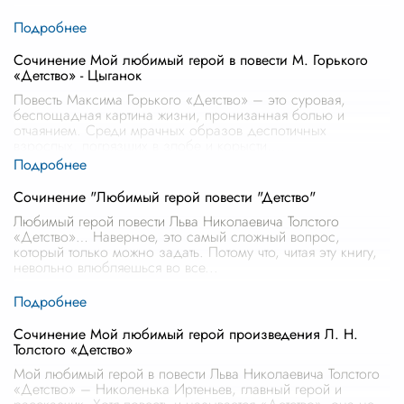
Сочинение Мой любимый герой в повести М. Горького
«Детство» - Цыганок
Повесть Максима Горького «Детство» – это суровая,
беспощадная картина жизни, пронизанная болью и
отчаянием. Среди мрачных образов деспотичных
взрослых, погрязших в злобе и корысти,
...
Сочинение "Любимый герой повести "Детство"
Любимый герой повести Льва Николаевича Толстого
«Детство»… Наверное, это самый сложный вопрос,
который только можно задать. Потому что, читая эту книгу,
невольно влюбляешься во все
...
Сочинение Мой любимый герой произведения Л. Н.
Толстого «Детство»
Мой любимый герой в повести Льва Николаевича Толстого
«Детство» – Николенька Иртеньев, главный герой и