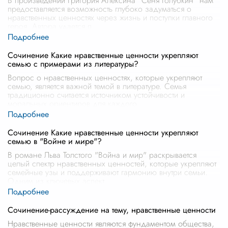
В произведении Григория Алексина "Сеня Голубкин" нам
предоставляется возможность глубоко задуматься о
нравственных ценностях через жизнь и поступки главного
героя. Автора удается п
...
Сочинение Какие нравственные ценности укрепляют
семью с примерами из литературы?
Вопрос о нравственных ценностях, которые укрепляют
семью, является важной темой в литературе. Семья
традиционно считается источником устойчивости и
моральных ориентиров для каждого
...
Сочинение Какие нравственные ценности укрепляют
семью в "Войне и мире"?
В романе Льва Толстого "Война и мир" раскрывается
целый спектр нравственных ценностей, которые укрепляют
семейные узы и поддерживают гармонию внутри семьи.
Одним из ключевых аспект
...
Сочинение-рассуждение на тему, нравственные ценности
Нравственные ценности являются фундаментом общества,