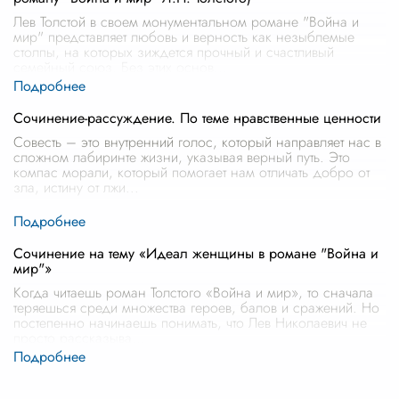
Лев Толстой в своем монументальном романе "Война и
мир" представляет любовь и верность как незыблемые
столпы, на которых зиждется прочный и счастливый
семейный союз. Без этих основ
...
Сочинение-рассуждение. По теме нравственные ценности
Совесть – это внутренний голос, который направляет нас в
сложном лабиринте жизни, указывая верный путь. Это
компас морали, который помогает нам отличать добро от
зла, истину от лжи
...
Сочинение на тему «Идеал женщины в романе "Война и
мир"»
Когда читаешь роман Толстого «Война и мир», то сначала
теряешься среди множества героев, балов и сражений. Но
постепенно начинаешь понимать, что Лев Николаевич не
просто рассказыва
...