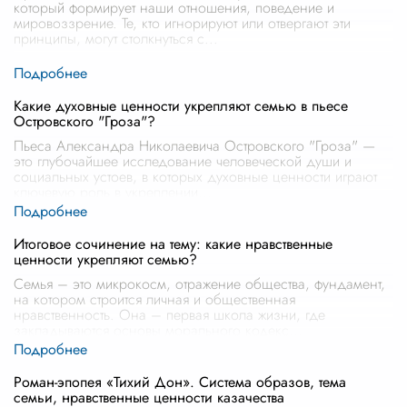
который формирует наши отношения, поведение и
мировоззрение. Те, кто игнорируют или отвергают эти
принципы, могут столкнуться с
...
Какие духовные ценности укрепляют семью в пьесе
Островского "Гроза"?
Пьеса Александра Николаевича Островского "Гроза" —
это глубочайшее исследование человеческой души и
социальных устоев, в которых духовные ценности играют
ключевую роль в укреплении
...
Итоговое сочинение на тему: какие нравственные
ценности укрепляют семью?
Семья – это микрокосм, отражение общества, фундамент,
на котором строится личная и общественная
нравственность. Она – первая школа жизни, где
закладываются основы морального кодекс
...
Роман-эпопея «Тихий Дон». Система образов, тема
семьи, нравственные ценности казачества