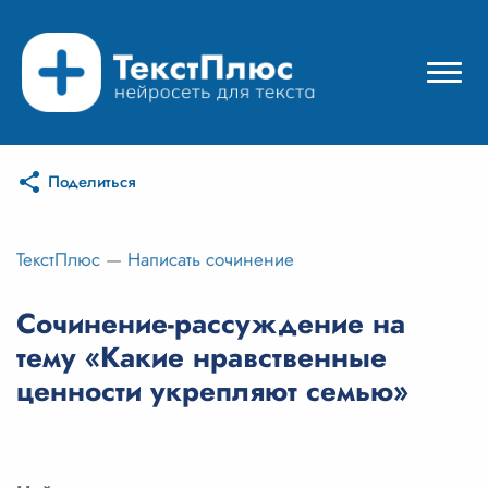
Поделиться
Режимы нейросети
Цены
ТекстПлюс
—
Написать сочинение
Вход
Сочинение-рассуждение на
тему «Какие нравственные
Вход с Telegram
ценности укрепляют семью»