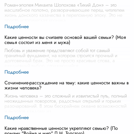
Роман-эпопея Михаила Шолохова «Тихий Дон» – это
масштабное полотно, разворачивающее перед читателем
жизнь донского казачества в переломную эпоху. Это не
просто историческая хроника
...
Какие ценности вы считаете основой вашей семьи? (Моя
семья состоит из меня и мужа)
Любовь и уважение представляют собой тот самый
гранитный фундамент, на котором строится прочный и
долговечный брак. Это не просто красивые слова, а
ежедневный выбор, отражающийся
...
Сочинение-рассуждение на тему: какие ценности важны в
жизни человека?
Жизнь человека – это сложный и извилистый путь, полный
неожиданных поворотов, радостных открытий и горьких
разочарований. В этом бескрайнем океане возможностей
и вызовов каждому из
...
Какие нравственные ценности укрепляют семью? (По
роману "Война и мир" Л.Н. Толстого)