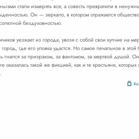
ньгами стали измерять все, а совесть превратили в ненужн
ыденностью. Он — зеркало, в котором отражается обществ
солютной бездуховностью.
чиков уезжает из города, увозя с собой свои купчие на ме
город, где его уловка удастся. Но самое печальное в этой 
нь гнался за призраком, за фантомом, за мертвой душой. 
ге оказалась такой же фикцией, как и те крестьяне, которых 
.
Ко