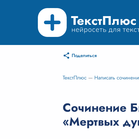
Поделиться
ТекстПлюс
—
Написать сочинен
Сочинение Би
«Мертвых д