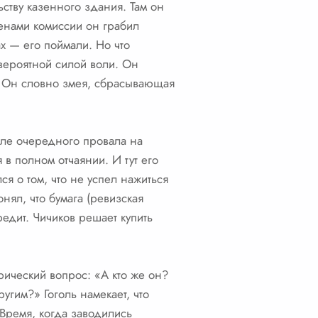
ству казенного здания. Там он
енами комиссии он грабил
х — его поймали. Но что
евероятной силой воли. Он
. Он словно змея, сбрасывающая
сле очередного провала на
 в полном отчаянии. И тут его
ся о том, что не успел нажиться
нял, что бумага (ревизская
редит. Чичиков решает купить
орический вопрос: «А кто же он?
угим?» Гоголь намекает, что
 Время, когда заводились