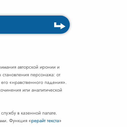
нимания авторской иронии и
ы становления персонажа: от
 его «нравственного падения».
сочинения или аналитической
службу в казенной палате.
ами. Функция «
рерайт текста
»