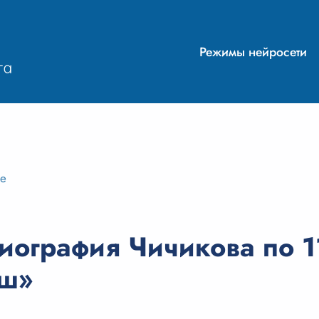
Режимы нейросети
ие
ография Чичикова по 1
уш»