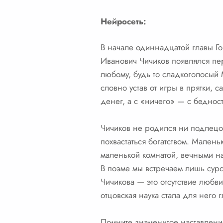
Нейросеть:
В начале одиннадцатой главы Го
Иванович Чичиков появлялся пе
любому, будь то сладкоголосый 
словно устав от игры в прятки, 
денег, а с «ничего» — с бедност
Чичиков не родился ни подлецом
похвастаться богатством. Мален
маленькой комнатой, вечными на
В поэме мы встречаем лишь суро
Чичикова — это отсутствие любви
отцовская наука стала для него
Помните знаменитое наставление