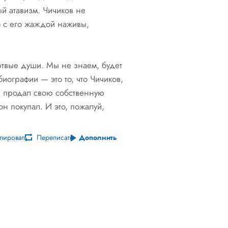
ый атавизм. Чичиков не
о с его жаждой наживы,
ртвые души. Мы не знаем, будет
биографии — это то, что Чичиков,
Он продал свою собственную
он покупал. И это, пожалуй,
пировать
Переписать
Дополнить