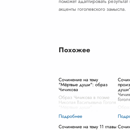
поможет адаптировать результат
акценты гоголевского замысла.
Похожее
Сочинение на тему
Сочи
"Мёртвые души": образ
произ
Чичикова
души"
Чичик
Образ Чичикова в поэме
Гогол
Николая Васильевича Гоголя
"Мёртвые души"
Образ
представляет собой одно из
В. Го
самых ярких и
являе
многозначительных
велич
Сочинение на тему 11 главы
Сочи
художественных воплощений
вопл