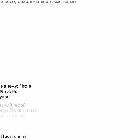
го эссе, сохраняя все смысловые
на тему: Что я
чикове,
души"
авный герой
лая Васильевича
ртвые души",
ет собой один из
ослойных и
разов в русской
 Личность и
 На первый