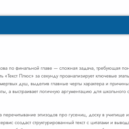
кова по финальной главе — сложная задача, требующая по
ть «Текст Плюс» за секунду проанализирует ключевые этап
 мертвых душ, выделив главные черты характера и причины
кты, а выстраивает логичную аргументацию для школьного 
а перечитывание эпизодов про гусениц, доску в училище и 
сервис создаст структурированный текст с цитатами и вывод