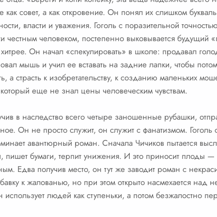
 как совет, а как откровение. Он понял их слишком букваль
сти, власти и уважения. Гоголь с поразительной точностью
ти честным человеком, постепенно выковывается будущий «
да хитрее. Он начал «спекулировать» в школе: продавал го
овал мышь и учил ее вставать на задние лапки, чтобы пото
ь, а страсть к изобретательству, к созданию маленьких мош
 который еще не знал цены человеческим чувствам.
учив в наследство всего четыре заношенные рубашки, отпр
ое. Он не просто служит, он служит с фанатизмом. Гоголь 
оминает авантюрный роман. Сначала Чичиков пытается высл
, пишет бумаги, терпит унижения. И это приносит плоды — 
ным. Едва получив место, он тут же заводит роман с некра
бавку к жалованью, но при этом открыто насмехается над н
 использует людей как ступеньки, а потом безжалостно пе