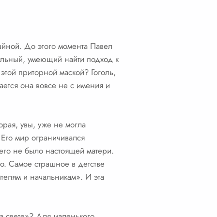
айной. До этого момента Павел
ельный, умеющий найти подход к
этой приторной маской? Гоголь,
ается она вовсе не с имения и
рая, увы, уже не могла
 Его мир ограничивался
его не было настоящей матери.
во. Самое страшное в детстве
ителям и начальникам». И эта
на свете»? Для маленького