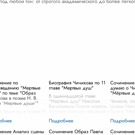
 под любой тон: от строгого академического до более легко
нение по
Биография Чичикова по 11
Сочинение 
ведению "Мертвые
главе "Мертвых душ"
думаю о Чи
 по теме "Образ
"Мёртвые 
В одиннадцатой главе
ова в поэме Н. В.
"Мертвых душ" Николая
Чичиков, гл
я 'Мертвые души'"
Васильевича Гоголя читатель
поэмы Нико
 Чичикова в поэме Н.
получает больше сведений о
Гоголя "Ме
голя "Мертвые души"
прошлом главного героя,
представля
тся центральным и
Павла Ивановича Чичикова.
самых мног
ественным символом,
Подробности его биографии
сложных об
нение Анализ сцены
Сочинение Образ Павла
Сочинение
ощающим глубинные
пролив
...
литературе.