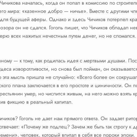
ичикова началась, когда он попал в комиссию по строитель
его мира: «казенное добро — ничье». Вместе с другими чл
 для будущей аферы. Однако и здесь Чичиков потерпел кра
позора он не сдался. Гоголь пишет, что Чичиков обладал н
ерю всех нажитых нечестным путем денег, но не сломался
вному — к тому, как родилась идея с мертвыми душами. По
деса изворотливости, но снова был пойман, он оказывается
то эта мысль пришла не случайно: «Всего более он сокрушал
кого плана заключается в его простоте и циничности. Он по
рестьянин умер, но числится живым, на него можно взять к
тив фикцию в реальный капитал.
ичиков? Гоголь не дает нам прямого ответа. Он задает рит
твечает: «Почему же подлец? Зачем же быть так строгу к др
емени», человек, который впитал в себя все пороки эпохи.