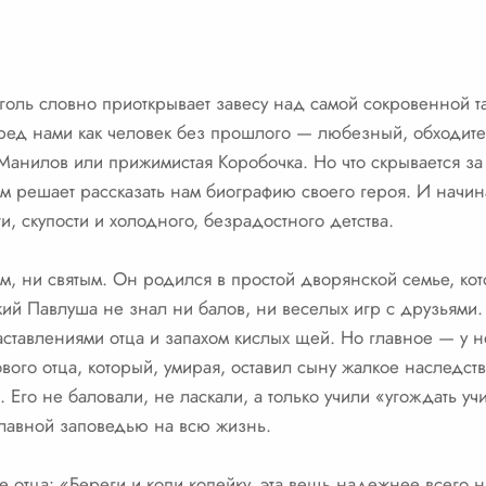
голь словно приоткрывает завесу над самой сокровенной т
ред нами как человек без прошлого — любезный, обходит
Манилов или прижимистая Коробочка. Но что скрывается за 
сам решает рассказать нам биографию своего героя. И начин
и, скупости и холодного, безрадостного детства.
, ни святым. Он родился в простой дворянской семье, кото
ький Павлуша не знал ни балов, ни веселых игр с друзьями.
ставлениями отца и запахом кислых щей. Но главное — у н
вого отца, который, умирая, оставил сыну жалкое наследст
. Его не баловали, не ласкали, а только учили «угождать уч
 главной заповедью на всю жизнь.
 отца: «Береги и копи копейку, эта вещь надежнее всего 