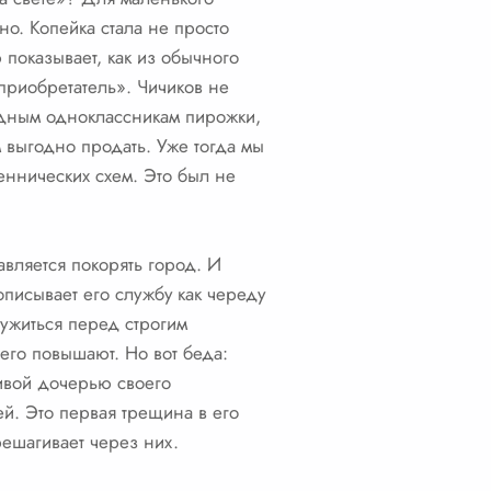
но. Копейка стала не просто
 показывает, как из обычного
приобретатель». Чичиков не
лодным одноклассникам пирожки,
м выгодно продать. Уже тогда мы
еннических схем. Это был не
авляется покорять город. И
описывает его службу как череду
ужиться перед строгим
его повышают. Но вот беда:
сивой дочерью своего
ей. Это первая трещина в его
решагивает через них.