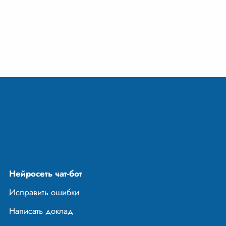
меня поразило
ое, щемящее
торое долго не
 Перед глазами
няя дорог
...
Нейросеть чат-бот
Исправить ошибки
Написать доклад