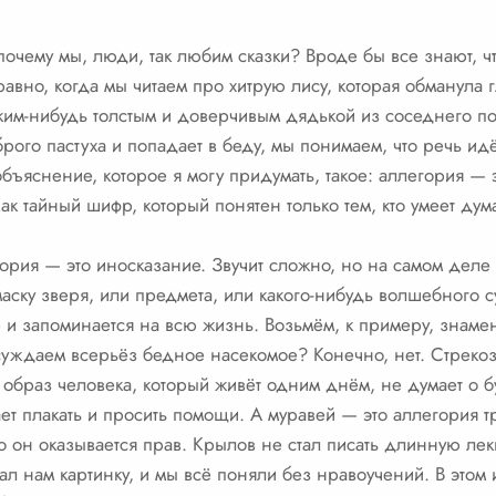
почему мы, люди, так любим сказки? Вроде бы все знают, чт
равно, когда мы читаем про хитрую лису, которая обманула 
им-нибудь толстым и доверчивым дядькой из соседнего по
ого пастуха и попадает в беду, мы понимаем, что речь идёт
бъяснение, которое я могу придумать, такое: аллегория — э
к тайный шифр, который понятен только тем, кто умеет дума
егория — это иносказание. Звучит сложно, но на самом деле 
аску зверя, или предмета, или какого-нибудь волшебного с
е и запоминается на всю жизнь. Возьмём, к примеру, знам
суждаем всерьёз бедное насекомое? Конечно, нет. Стрекоз
 образ человека, который живёт одним днём, не думает о бу
ет плакать и просить помощи. А муравей — это аллегория 
 он оказывается прав. Крылов не стал писать длинную лекц
ал нам картинку, и мы всё поняли без нравоучений. В этом