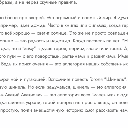
образы, а не через скучные правила.
ро басни про зверей. Это огромный и сложный мир. Я дума
пример, идёт дождь. Часто в книгах или фильмах, когда ге
его всё хорошо — светит солнце. Это же не просто совпад
солнце — это радость и надежда. Когда писатель пишет: "На
ода, но и "зиму" в душе героя, период застоя или тоски. Д
го пути — с его поворотами, рытвинами и развилками. Именн
и. Ведь их приключения — это аллегория наших собственны
мрачной и пугающей. Вспомните повесть Гоголя "Шинель". 
овую шинель. Но если задуматься, шинель — это аллегория 
м Акакий Акакиевич — это аллегория всех "маленьких люде
огда шинель украли, герой потерял не просто вещь, он пот
у простую, почти анекдотичную историю смог рассказать на