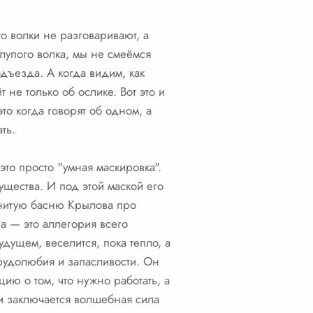
о волки не разговаривают, а
глупого волка, мы не смеёмся
дъезда. А когда видим, как
 не только об ослике. Вот это и
то когда говорят об одном, а
ть.
это просто "умная маскировка".
ущества. И под этой маской его
енитую басню Крылова про
а — это аллегория всего
дущем, веселится, пока тепло, а
трудолюбия и запасливости. Он
ию о том, что нужно работать, а
 и заключается волшебная сила