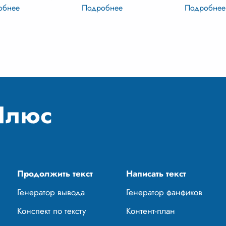
тря на него. Это
процесса познания и
«Тройка», 
енняя сила,
развития. Она представляет
это странн
ляющая человеку
собой отклонение от
чувство, ко
аться верным своим
желаемого результата,
отпускало.
ипам, долгу и убеж
...
несоответст
...
встала зим
Продолжить текст
Написать текст
Генератор вывода
Генератор фанфиков
Конспект по тексту
Контент-план