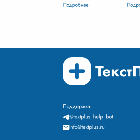
Это не застывшая константа,
несмо
а скорее многогранный
внутр
кристалл, каждая грань
позво
которого о
...
остав
принц
Поддержка:
@textplus_help_bot
info@textplus.ru