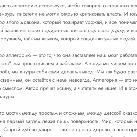
 часто аллегорию используют, чтобы говорить о страшных ве
нзуры писатели не могли открыто критиковать власть. И т
ро злого дракона, который пожирает урожай, и все понимал
ый заставлял своих подданных плясать под свою дудку, и вс
ь оружием, тайным языком, который соединял умных людей.
ро аллегорию — это то, что она заставляет наш мозг работат
охо", мы просто киваем и забываем. А когда мы читаем про
 поёт, мы внутри себя сами делаем вывод. Мы как будто ра
бственным, он остаётся с нами навсегда. Аллегория — это 
со смыслом. Автор прячет истину, а читатель её ищет. И в эт
ратуры.
это мостик между простым и сложным, между детской сказк
е на первый взгляд лежит лишь поверхность. Мир, который н
. Старый дуб во дворе — это не просто дерево, а аллегори