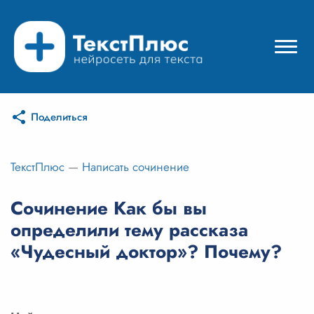
Поделиться
Режимы нейросети
Цены
ТекстПлюс
—
Написать сочинение
Вход
Сочинение Как бы вы
определили тему рассказа
Вход с Telegram
«Чудесный доктор»? Почему?