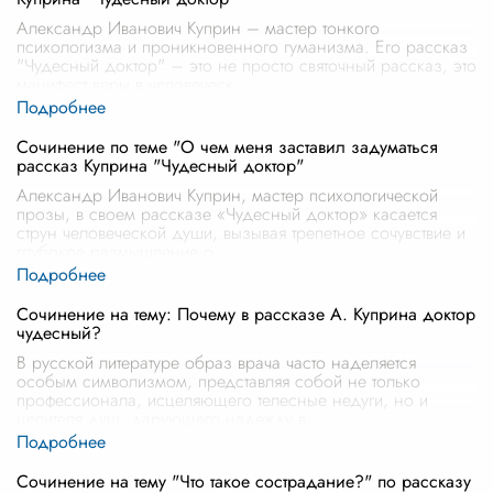
Александр Иванович Куприн – мастер тонкого
психологизма и проникновенного гуманизма. Его рассказ
"Чудесный доктор" – это не просто святочный рассказ, это
манифест веры в человеческ
...
Сочинение по теме "О чем меня заставил задуматься
рассказ Куприна "Чудесный доктор"
Александр Иванович Куприн, мастер психологической
прозы, в своем рассказе «Чудесный доктор» касается
струн человеческой души, вызывая трепетное сочувствие и
глубокое размышление о
...
Сочинение на тему: Почему в рассказе А. Куприна доктор
чудесный?
В русской литературе образ врача часто наделяется
особым символизмом, представляя собой не только
профессионала, исцеляющего телесные недуги, но и
целителя душ, дарующего надежду в
...
Сочинение на тему "Что такое сострадание?" по рассказу