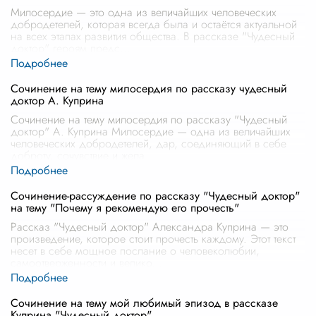
Милосердие — это одна из величайших человеческих
добродетелей, которая всегда была и остаётся актуальной
на всех этапах развития общества. В рассказе "Чудесный
доктор" героям предс
...
Сочинение на тему милосердия по рассказу чудесный
доктор А. Куприна
Сочинение на тему милосердия по рассказу "Чудесный
доктор" А. Куприна Милосердие — одна из величайших
человеческих добродетелей, дар, соединяющий в себе
доброту, сочувствие и жела
...
Сочинение-рассуждение по рассказу "Чудесный доктор"
на тему "Почему я рекомендую его прочесть"
Рассказ "Чудесный доктор" Александра Куприна — это
произведение, которое стоит прочесть каждому. Этот текст
несет в себе мощное послание о человеколюбии,
самоотверженности и велико
...
Сочинение на тему мой любимый эпизод в рассказе
Куприна "Чудесный доктор"