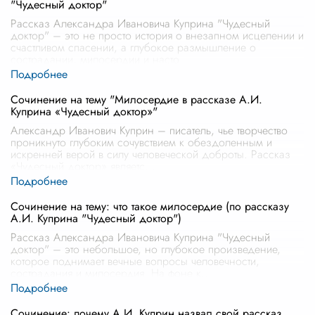
"Чудесный доктор"
Рассказ Александра Ивановича Куприна "Чудесный
доктор" – это не просто история о внезапном исцелении и
счастливом спасении, а глубокое размышление о
сострадании, милосердии и насто
...
Сочинение на тему "Милосердие в рассказе А.И.
Куприна «Чудесный доктор»"
Александр Иванович Куприн – писатель, чье творчество
проникнуто глубоким сочувствием к обездоленным и
искренней верой в силу человеческой доброты. Рассказ
«Чудесный доктор» являетс
...
Сочинение на тему: что такое милосердие (по рассказу
А.И. Куприна "Чудесный доктор")
Рассказ Александра Ивановича Куприна "Чудесный
доктор" – это небольшое, но глубокое произведение,
которое поднимает вечные вопросы человечности,
сострадания и милосердия. На фоне к
...
Сочинение: почему А.И. Куприн назвал свой рассказ