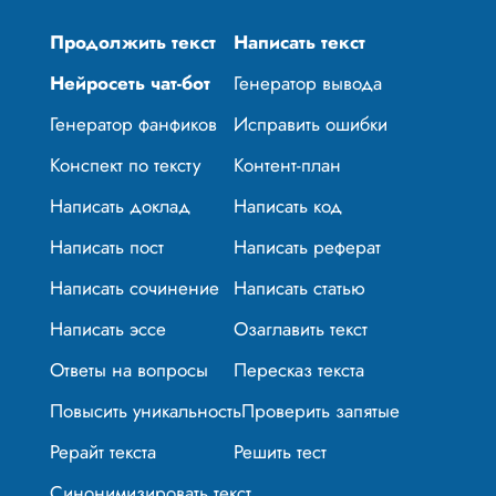
Продолжить текст
Написать текст
Нейросеть чат-бот
Генератор вывода
Генератор фанфиков
Исправить ошибки
Конспект по тексту
Контент-план
Написать доклад
Написать код
Написать пост
Написать реферат
Написать сочинение
Написать статью
Написать эссе
Озаглавить текст
Ответы на вопросы
Пересказ текста
Повысить уникальность
Проверить запятые
Рерайт текста
Решить тест
Синонимизировать текст