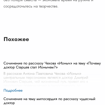
сосредоточьтесь на творчестве.
Похожее
Сочинение по рассказу Чехова «Ионыч» на тему «Почему
доктор Старцев стал Ионычем?»
В рассказе Антона Павловича Чехова «Ионыч»
центральным персонажем является доктор Дмитрий
Ионович Старцев, чей жизненный путь привел его к
печальному превращению в односложного, за
...
Сочинение на тему милосердия по рассказу чудесный
доктор