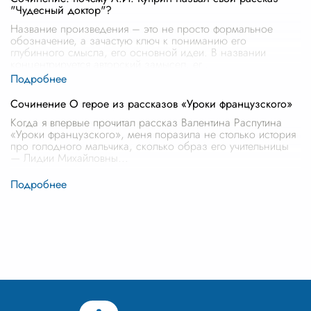
"Чудесный доктор"?
Название произведения – это не просто формальное
обозначение, а зачастую ключ к пониманию его
глубинного смысла, его основной идеи. В названии
концентрируется авторский замысел, ег
...
Сочинение О герое из рассказов «Уроки французского»
Когда я впервые прочитал рассказ Валентина Распутина
«Уроки французского», меня поразила не столько история
про голодного мальчика, сколько образ его учительницы
— Лидии Михайловны
...