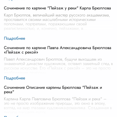
Сочинение по картине "Пейзаж у реки" Карла Брюллова
Карл Брюллов, величайший мастер русского академизма,
прославился своими масштабными историческими
полотнами, портретами, поражающими своей
реалистичностью, и, конечно, пейзажами, в
...
Сочинение по картине Павла Александровича Брюллова
«Пейзаж с рекой»
Павел Александрович Брюллов, будучи выходцем из
знаменитой династии художников, оставил заметный след в
русском искусстве. Его «Пейзаж с рекой» – это не просто
изображение природы,
...
Сочинение Описание картины Брюллова "Пейзаж и
река"
Картина Карла Павловича Брюллова "Пейзаж и река" –
это не просто изображение природы, это окно в эпоху,
взгляд на мир глазами художника-романтика. Созданная в
период расцвета русск
...