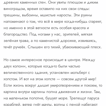
древних каменных стен. Они увиты плющом и диким
виноградом, время оставило на них свои следы:
трещины, выбоины, мшистые наросты. Эти руины
напоминают о том, что всё в мире когда-нибудь стареет,
но именно в этой ветхости есть особая красота и
благородство. Под ногами у нас, зрителей, мягкая
зелёная трава, а по каменистой дорожке, извиваясь,
течёт ручеёк. Слышен его тихий, убаюкивающий плеск.
Но самое интересное происходит в центре. Между
двух колонн, которые когда-то были частью
величественного здания, установлен мольберт с
холстом. И вот на этом холсте — совсем другой мир!
Если жизнь вокруг дышит умиротворением и покоем, то
картина внутри картины полна движения и жизни. Там,
на маленьком полотне, бушует море. Трепещут паруса
кораблей, ветер гнёт мачты, волны с пеной набегают