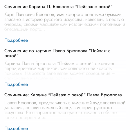
Сочинение Картина П. Брюллова "Пейзаж с рекой"
Карл Павлович Брюллов, имя которого золотыми буквами
вписано в историю русского искусства, известен, в первую
очередь, своими масштабными историческими полотнами и
блестящими портр
...
Сочинение по картине Павла Брюллова "Пейзаж с
рекой"
Картина Павла Брюллова "Пейзаж с рекой" открывает
перед зрителем мир тихой, умиротворяющей красоты
природы. На холсте запечатлен момент созерцания –
спокойствие и гармония, возника
...
Сочинение: Картина "Пейзаж с рекой" Павла Брюллова
Павел Брюллов, представитель знаменитой художественной
династии, оставил заметный след в истории русского
искусства. Его творческое наследие включает в себя не
только портреты и ис
...