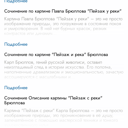
Сочинение по картине Павла Брюллова "Пейзаж у реки"
Картина Павла Брюллова "Пейзаж у реки" – это не просто
изображение природы, это погружение в состояние покоя
и умиротворения. В ней нет бурных красок, резких
контрастов или динамич
...
Сочинение по картине "Пейзаж и река" Брюллова
Карл Брюллов, гений русской живописи, оставил
неизгладимый след в истории искусства. Его полотна,
наполненные драматизмом и эмоциональностью, зачастую
ассоциируются с масштабными и
...
Сочинение Описание картины "Пейзаж с реки"
Брюллова
Картина "Пейзаж с реки" Карла Брюллова – это не просто
изображение природы, это проникновение в её душу,
запечатлённое с помощью мастерской техники и тонкого
художественного чутья.
...