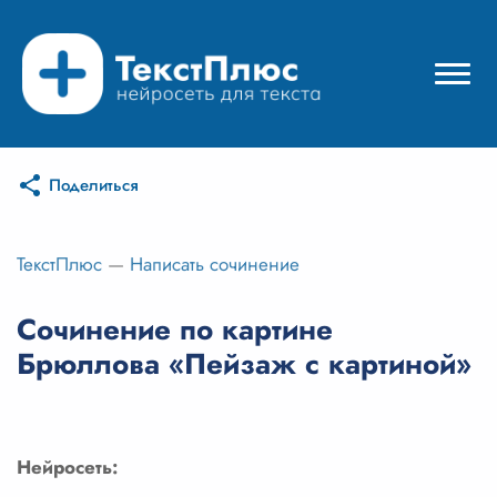
Поделиться
Режимы нейросети
Цены
ТекстПлюс
—
Написать сочинение
Вход
Сочинение по картине
Брюллова «Пейзаж с картиной»
Вход с Telegram
Нейросеть: