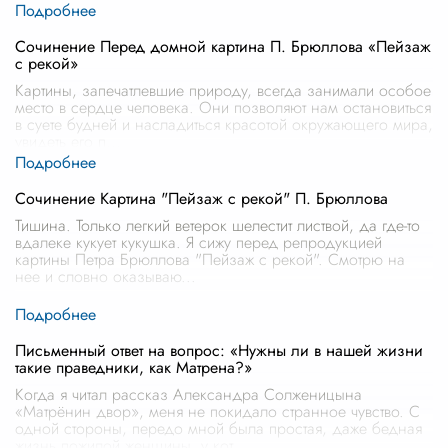
Сочинение Перед домной картина П. Брюллова «Пейзаж
с рекой»
Картины, запечатлевшие природу, всегда занимали особое
место в сердце человека. Они позволяют нам остановиться
в суете будней и насладиться красотой окружающего мира,
увидеть его п
...
Сочинение Картина "Пейзаж с рекой" П. Брюллова
Тишина. Только легкий ветерок шелестит листвой, да где-то
вдалеке кукует кукушка. Я сижу перед репродукцией
картины Петра Брюллова "Пейзаж с рекой". Смотрю на
нее и словно оказываю
...
Письменный ответ на вопрос: «Нужны ли в нашей жизни
такие праведники, как Матрена?»
Когда я читал рассказ Александра Солженицына
«Матрёнин двор», меня не покидало странное чувство. С
одной стороны, передо мной была простая, даже бедная
жизнь пожилой женщины, у кот
...