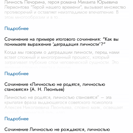
Личность Печорина, героя романа Михаила Юрьевича
Лермонтова "Герой нашего времени", вызывает множество
противоречий и оставляет неизгладимое впечатление. В
этом многообразии и в то
...
Сочинение на примере итогового сочинения: "Как вы
понимаете выражение 'деградация личности'?"
Когда мы говорим о деградации личности, перед нами
встает сложный и многогранный процесс, который
затрагивает глубокие слои человеческой сущности. Это
явление сложно свести к одном
...
Сочинение «Личностью не родятся, личностью
становятся» (А. Н. Леонтьев)
Личностью не родятся, личностью становятся” – эта
крылатая фраза выдающегося советского психолога
Алексея Николаевича Леонтьева, словно маяк, освещает
долгий и тернистый путь, кото
...
Сочинение Личностью не рождаются, личностью