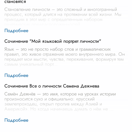
становятся
Становление личности – это сложный и многогранный
процесс, который длится на протяжении всей жизни. Мы
приходим в этот мир с определенным набором
генетических предрасположенностей
...
Сочинение "Мой языковой портрет личности"
Язык – это не просто набор слов и грамматических
правил, это живое отражение моего внутреннего мира. Он
передает мои мысли, чувства, переживания, формируя тем
самым уникальный порт
...
Сочинение Все о личности Семена Дежнева
Семён Дежнёв — это имя, которое на уроках истории
произносится сухо и официально: «русский
землепроходец, открыл пролив между Азией и
Америкой». Но когда начинаешь думать о нём не
...