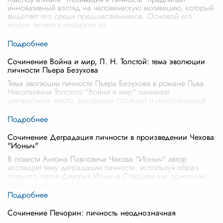
инновативный взгляд на человеческую мотивацию, который
выделяет его среди предшественников. Основой его
теории является иерархия по
...
Сочинение Война и мир, Л. Н. Толстой: тема эволюции
личности Пьера Безухова
Тема эволюции личности Пьера Безухова в романе Льва
Николаевича Толстого "Война и мир" занимает
центральное место, раскрывая сложный и многогранный
процесс внутренней трансформации
...
Сочинение Деградация личности в произведении Чехова
"Ионыч"
В повести Антона Павловича Чехова "Ионыч" автор
исследует тему деградации личности, используя образ
главного героя Дмитрия Ионыча Старцева как основную
иллюстрацию этого процесса.
...
Сочинение Печорин: личность неоднозначная