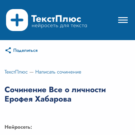
Поделиться
Режимы нейросети
Цены
ТекстПлюс
—
Написать сочинение
Вход
Сочинение Все о личности
Ерофея Хабарова
Вход с Telegram
Нейросеть: