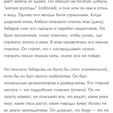
умел зажечь их идеей. Он обещал им богатую добычу,
"мягкую рухлядь" (соболей), и они шли за ним в огонь
и воду. Однако его методы были страшными. Когда
даурский князь Албаза отказался платить ясак (дань),
Хабаров сжег его городок и перебил защитников. Он
брал заложников, пытал пленных, чтобы узнать, где
спрятано золото и меха. В этом проявлялась его темная
сторона. Он считал, что с «инородцами» нужно
говорить только языком силы, иначе они не поймут.
Но личность Хабарова не была бы столь значительной,
если бы он был просто грабителем. Он был
гениальным организатором и разведчиком. Его главная
заслуга — это подробные «скаски» (отчеты). Он не
просто воевал, он описывал все, что видел: какие реки
текут, какие леса растут, какие народы живут, богаты ли
их земли земледелием. Он доказал, что Амур — это не