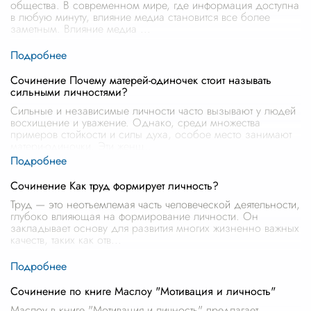
общества. В современном мире, где информация доступна
в любую минуту, влияние медиа становится все более
заметным. Влияние медиа
...
Сочинение Почему матерей-одиночек стоит называть
сильными личностями?
Сильные и независимые личности часто вызывают у людей
восхищение и уважение. Однако, среди множества
примеров стойкости и силы духа, особое место занимают
матери-одиночки. Эти женщ
...
Сочинение Как труд формирует личность?
Труд — это неотъемлемая часть человеческой деятельности,
глубоко влияющая на формирование личности. Он
закладывает основу для развития многих жизненно важных
качеств, таких как отв
...
Сочинение по книге Маслоу "Мотивация и личность"
Маслоу в книге "Мотивация и личность" предлагает