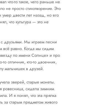
овал что-то такое, чего раньше не
ыло не просто стихотворение. Это
н умер двести лет назад, но его
нял, что культура — это не
ре с друзьями. Мы играем песни
ам всё равно. Когда мы сидим
«звезду по имени Солнце» и про
о-то отличник, кто-то двоечник,
ппу мальчишек в друзей.
учела зверей, старые монеты.
моя ровесница, сидела зимним
ла. И я понял, что эта прялка
еть за старым предметом живого