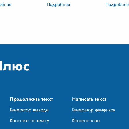
 система,
Это целый мир,
каждая дет
еляющая уровень
наполненный любовью,
свою неза
ния языком, умение
заботой, поддержкой и
функцию. С
 и выразительно
пониманием. Для меня
отраслей п
авать свои мысл
...
семья – это тихая гавань,
конституци
куд
...
гражданско
Продолжить текст
Написать текст
Генератор вывода
Генератор фанфиков
Конспект по тексту
Контент-план