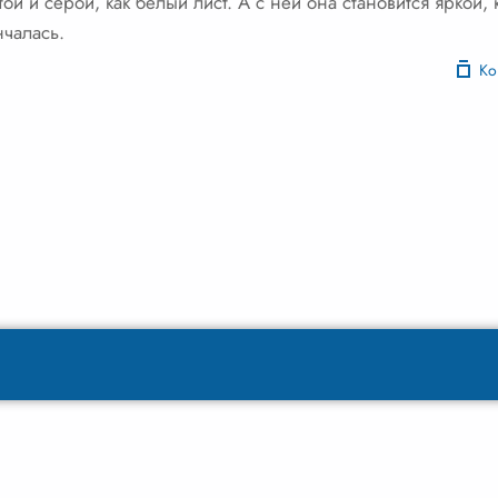
ой и серой, как белый лист. А с ней она становится яркой, 
нчалась.
Ко