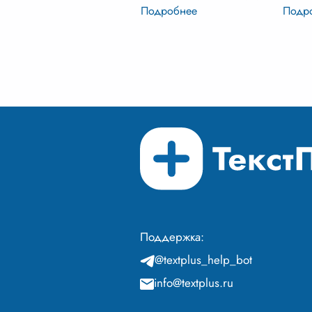
человеческих ценностей,
целая
убеждений и поступков. Быть
опред
нравственным человеком –
владе
значит руководст
...
точно
перед
Поддержка:
@textplus_help_bot
info@textplus.ru