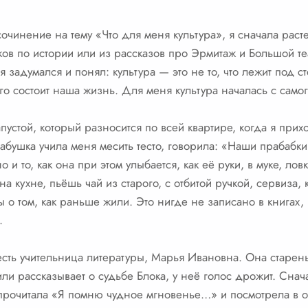
очинение на тему «Что для меня культура», я сначала расте
иков по истории или из рассказов про Эрмитаж и Большой те
я задумался и понял: культура — это не то, что лежит под ст
го состоит наша жизнь. Для меня культура началась с самог
устой, который разносится по всей квартире, когда я прих
абушка учила меня месить тесто, говорила: «Наши прабабки
о и то, как она при этом улыбается, как её руки, в муке, л
на кухне, пьёшь чай из старого, с отбитой ручкой, сервиза
 о том, как раньше жили. Это нигде не записано в книгах, 
.
есть учительница литературы, Марья Ивановна. Она старен
или рассказывает о судьбе Блока, у неё голос дрожит. Снач
 прочитала «Я помню чудное мгновенье…» и посмотрела в ок