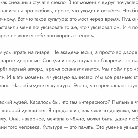
 как снежинки стучат в стекло. В тот момент я вдруг почувств
и написаны про любовь, про то, что уходит и остаётся. Это б
чному. Вот что такое культура: это мост через время. Пушки
ставили меня почувствовать то же, что чувствовал он. И я по
орое позволяет тебе поговорить с гением.
учусь играть на гитаре. Не академически, а просто во дво
 старые дворовые. Соседи иногда стучат по батареям, но н
ерёт первый аккорд, время останавливается. Мы поём про 
г». И в эти моменты я чувствую единство. Мы все разные: кт
лое. Нас объединяет культура. Это то, что превращает гру
ский музей. Казалось бы, что там интересного? Пыльные ч
 которой двести лет. Я представил, как какая-то девушка, 
у. Она, наверное, мечтала о чём-то, может быть, даже люби
ни того человека. Культура — это память. Это умение увид