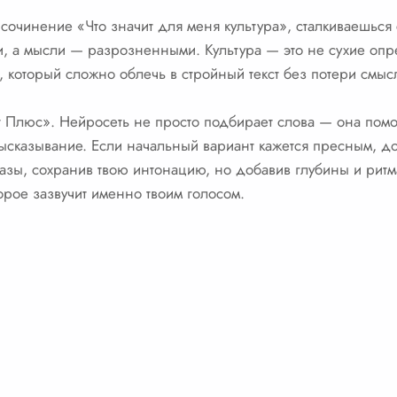
сочинение «Что значит для меня культура», сталкиваешься с
ми, а мысли — разрозненными. Культура — это не сухие оп
в, который сложно облечь в стройный текст без потери смыс
 Плюс». Нейросеть не просто подбирает слова — она помо
ысказывание. Если начальный вариант кажется пресным, д
разы, сохранив твою интонацию, но добавив глубины и ритма
орое зазвучит именно твоим голосом.