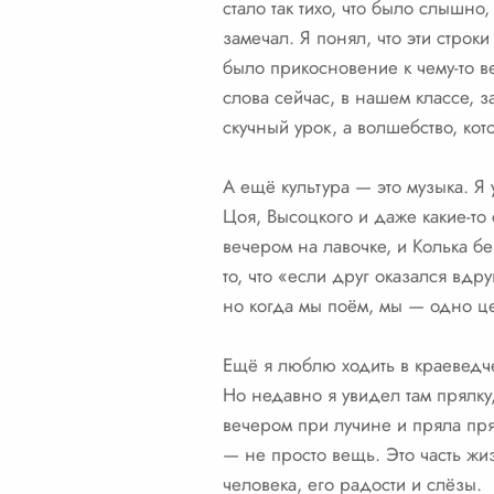
стало так тихо, что было слышно,
замечал. Я понял, что эти строк
было прикосновение к чему-то ве
слова сейчас, в нашем классе, за
скучный урок, а волшебство, кот
А ещё культура — это музыка. Я 
Цоя, Высоцкого и даже какие-то
вечером на лавочке, и Колька б
то, что «если друг оказался вдру
но когда мы поём, мы — одно це
Ещё я люблю ходить в краеведче
Но недавно я увидел там прялку,
вечером при лучине и пряла пряж
— не просто вещь. Это часть жиз
человека, его радости и слёзы.