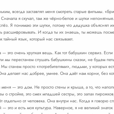
ьким, всегда заставлял меня смотреть старые фильмы. «Бр
начала я скучал, там же чёрно-белое и шутки непонятные. 
лёз. Я понимаю эти шутки, потому что дедушка объяснял их
ь расшифровывать. И когда ты их знаешь, ты можешь посме
ак тайный язык, который нас связывает.
а — это очень хрупкая вещь. Как тот бабушкин сервиз. Если 
ли мы перестанем слушать бабушкины сказки, не будем петь 
. Мы станем просто «потребителями», людьми, у которых ест
 Она делает нас добрее, умнее. Она даёт нам корни, без ко
я меня — это дом. Не просто стены и крыша, а то, что напол
ы о стройке, это смех младшей сестры, это запах пирожков
т отдельно от человека. Она внутри нас. Когда я говорю сп
й — это и есть моя культура. Наверное, я не великий знаток