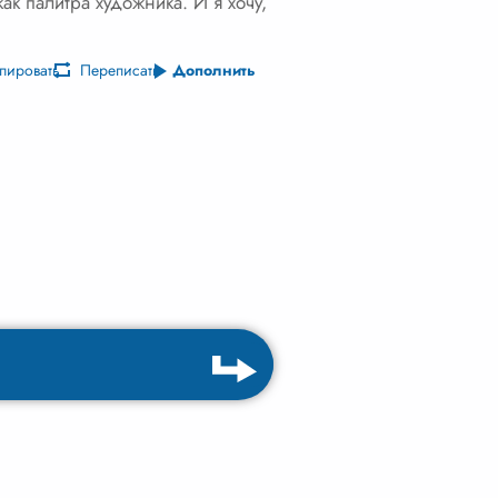
как палитра художника. И я хочу,
пировать
Переписать
Дополнить