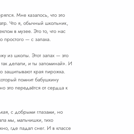
рялся. Мне казалось, что это
атр. Что я, обычный школьник,
еклом в музее. Это то, что нас
о простого — с запаха.
ожу из школы. Этот запах — это
 так делали, и ты запоминай». И
овко защипывают края пирожка.
, который помнит бабушкину
но это передаётся от сердца к
ькая, с добрыми глазами, но
ала мы, мальчишки, тихо
но, где падал снег. И в классе