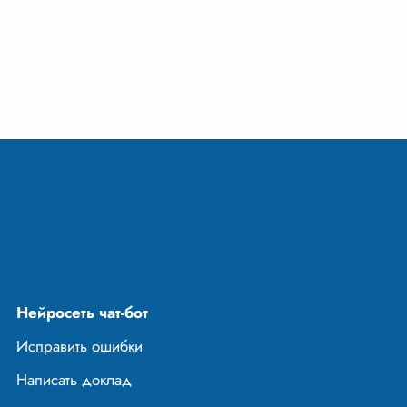
аль выполняет
менимую
реди множества
рава —
онного,
го,
...
Нейросеть чат-бот
Исправить ошибки
Написать доклад