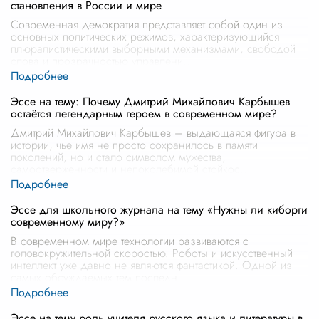
становления в России и мире
Современная демократия представляет собой один из
основных политических режимов, характеризующийся
плюралистическими выборными механизмами, свободой
слова и прозрачностью управлени
...
Эссе на тему: Почему Дмитрий Михайлович Карбышев
остаётся легендарным героем в современном мире?
Дмитрий Михайлович Карбышев – выдающаяся фигура в
истории, чье имя не просто сохранилось в памяти
поколений, но и стало символом мужества,
самоотверженности и непоколебимой стойкос
...
Эссе для школьного журнала на тему «Нужны ли киборги
современному миру?»
В современном мире технологии развиваются с
головокружительной скоростью. Роботы и искусственный
интеллект уже давно не являются фантастикой. Одной из
самых обсуждаемых тем последн
...
Эссе на тему роль учителя русского языка и литературы в