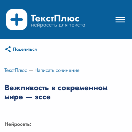
Поделиться
Режимы нейросети
Цены
ТекстПлюс
—
Написать сочинение
Вход
Вежливость в современном
мире — эссе
Вход с Telegram
Нейросеть: