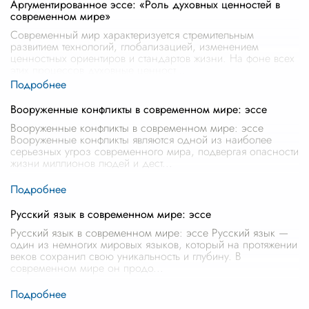
Аргументированное эссе: «Роль духовных ценностей в
современном мире»
Современный мир характеризуется стремительным
развитием технологий, глобализацией, изменением
ценностных ориентиров и стандартов жизни. На фоне всех
этих процессов духовные ценност
...
Вооруженные конфликты в современном мире: эссе
Вооруженные конфликты в современном мире: эссе
Вооруженные конфликты являются одной из наиболее
серьезных угроз современного мира, подвергая опасности
жизни миллионов людей и дест
...
Русский язык в современном мире: эссе
Русский язык в современном мире: эссе Русский язык —
один из немногих мировых языков, который на протяжении
веков сохранил свою уникальность и глубину. В
современном мире он продо
...