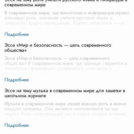
современном мире
В современном мире, где технологии и информация играют
ключевую роль, значение учителя русского языка и
литературы трудно переоценить. Учитель литературы — не
просто передатчик зна
...
Эссе «Мир и безопасность — цель современного
общества»
Эссе «Мир и безопасность — цель современного
общества» В современном мире, где границы стираются и
технологии стремительно развиваются, цель мира и
безопасности становится первооч
...
Эссе на тему музыка в современном мире для заметки в
школьном журнале
Музыка в современном мире играет важную роль в жизни
каждого человека. Она является неотъемлемой частью
нашего быта, сопровождает нас в самые разные моменты
— от повседневных дел д
...