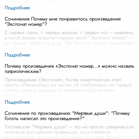
первых, Пушкин мастерски п
...
Сочинение Почему мне понравилось произведение
"Экспонат номер"?
С первых строк, с первых мазков, с первых нот – неважно,
в какой форме предстал передо мной "Экспонат номер", –
он проник глубоко в душу. Это было не просто знакомство
с произведен
...
Почему произведение «Экспонат номер...» можно назвать
патриотическим?
Произведение «Экспонат», более известное как клип
группы «Ленинград» на песню об «лабутенах», на первый
взгляд кажется далёким от патриотической тематики.
Легкомысленная история о
...
Сочинение по произведению "Мертвые души": "Почему
Гоголь написал это произведение?"
Гоголевские "Мертвые души" – это не просто сатирическое
описание российской провинции, но и глубокое
исследование духовного состояния общества. Купля