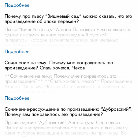
Почему про пьесу "Вишневый сад" можно сказать, что это
произведение об эпохе перемен?
Пьеса "Вишнёвый сад" Антона Павловича Чехова является
одним из самых важных произведений русской
литературы, которое запечатлело эпоху значительных
социальных и экономических измен
...
Сочинение на тему: Почему мне понравилось это
произведение? Спать хочется, Чехов
**Сочинение на тему: Почему мне понравилось это
произведение?** **Спать хочется, Чехов** Произведение
Антона Павловича Чехова «Спать хочется» произвело на
меня глубокое впечатлен
...
Сочинение-рассуждение по произведению "Дубровский".
Почему вам понравилось это произведение?
Произведение "Дубровский" Александра Сергеевича
Пушкина заслуживает особенного внимания и вызывает у
меня глубокое восхищение по нескольким причинам. Во-