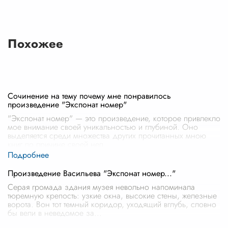
Похожее
Сочинение на тему почему мне понравилось
произведение "Экспонат номер"
"Экспонат номер" — это произведение, которое привлекло
мое внимание своей уникальностью и глубиной. Оно
выделяется среди множества других прочитанных мною
книг по причине своей неп
...
Произведение Васильева "Экспонат номер..."
Серая громада здания музея невольно напоминала
тюремную крепость: узкие окна, высокие стены, железные
ворота. Вон тот темный коридор, уходящий вглубь, словно
бы вели в неведомое за
...