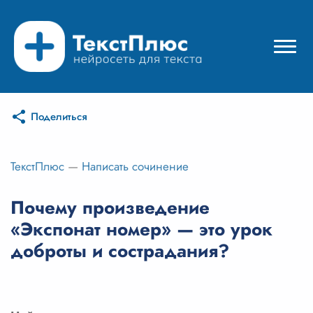
Поделиться
Режимы нейросети
Цены
ТекстПлюс
—
Написать сочинение
Вход
Почему произведение
«Экспонат номер» — это урок
Вход с Telegram
доброты и сострадания?