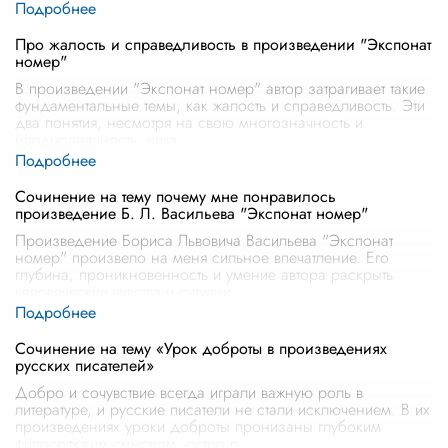
Про жалость и справедливость в произведении "Экспонат
номер"
В произведении "Экспонат номер" автор затрагивает такие
фундаментальные темы, как жалость и справедливость. Эти
два понятия, несмотря на свою многозначность и
неоднозначность, игра
...
Сочинение на тему почему мне понравилось
произведение Б. Л. Васильева "Экспонат номер"
Произведение Бориса Львовича Васильева "Экспонат
номер" произвело на меня сильное впечатление. Его
глубина, проникновенность и умение автора раскрыть
человеческие чувства и ситуаци
...
Сочинение на тему «Урок доброты в произведениях
русских писателей»
Добро и сочувствие всегда играли важную роль в
литературе, и русские писатели не стали исключением. В их
произведениях уроки доброты пронизаны глубоким
философским смыслом, остро п
...