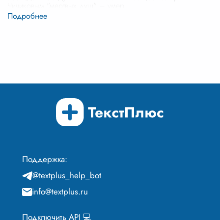
Чичиковым "мертвых душ" – умер
...
Поддержка:
@textplus_help_bot
info@textplus.ru
Подключить API 💻