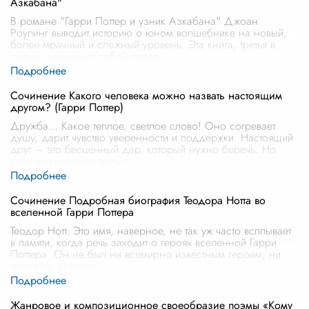
Азкабана"
В романе "Гарри Поттер и узник Азкабана" Джоан
Роулинг выводит историю о юном волшебнике на новый,
более мрачный и сложный уровень. Эта книга, третья в
серии, знаменует собой повор
...
Сочинение Какого человека можно назвать настоящим
другом? (Гарри Поттер)
Дружба… Какое теплое, светлое слово! Оно согревает
душу, дарит чувство уверенности и поддержки. Настоящий
друг – это бесценный дар, который нужно беречь. Но
кого же можно назвать н
...
Сочинение Подробная биография Теодора Нотта во
вселенной Гарри Поттера
Теодор Нотт. Это имя, наверное, не так уж часто всплывает
в памяти, когда речь заходит о героях вселенной Гарри
Поттера. Он не был ни всемирно известным героем, ни
злодеем, которог
...
Жанровое и композиционное своеобразие поэмы «Кому