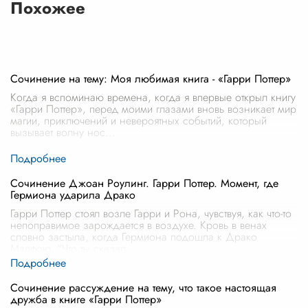
Похожее
Сочинение на тему: Моя любимая книга - «Гарри Поттер»
Когда я вспоминаю времена, когда я впервые открыл книгу
«Гарри Поттер», перед моими глазами вновь возникает мир
магии, приключений и невероятных событий, который
вызывает волну нос
...
Сочинение Джоан Роулинг. Гарри Поттер. Момент, где
Гермиона ударила Драко
Гарри Поттер стоял возле Гарри и Рона, чувствуя, как что-то
непоправимое зарождается в воздухе. Кровь в венах
словно застыла, когда Гермиона подошла к Драко
Малфою. "Что ты сказал
...
Сочинение рассуждение на тему, что такое настоящая
дружба в книге «Гарри Поттер»