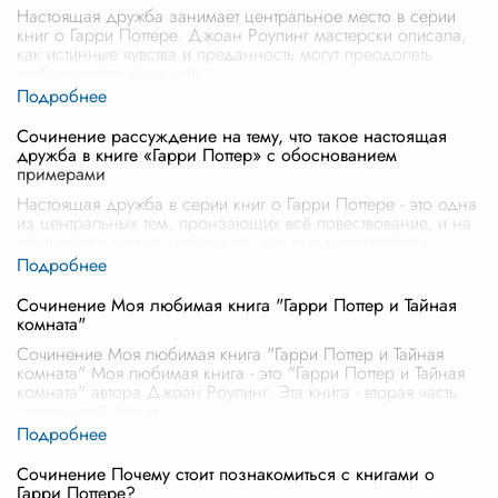
Настоящая дружба занимает центральное место в серии
книг о Гарри Поттере. Джоан Роулинг мастерски описала,
как истинные чувства и преданность могут преодолеть
любые преграды и испы
...
Сочинение рассуждение на тему, что такое настоящая
дружба в книге «Гарри Поттер» с обоснованием
примерами
Настоящая дружба в серии книг о Гарри Поттере - это одна
из центральных тем, пронзающих всё повествование, и на
её примере можно наблюдать, как она проявляется в
различных обстояте
...
Сочинение Моя любимая книга "Гарри Поттер и Тайная
комната"
Сочинение Моя любимая книга "Гарри Поттер и Тайная
комната" Моя любимая книга - это "Гарри Поттер и Тайная
комната" автора Джоан Роулинг. Эта книга - вторая часть
знаменитой серии
...
Сочинение Почему стоит познакомиться с книгами о
Гарри Поттере?