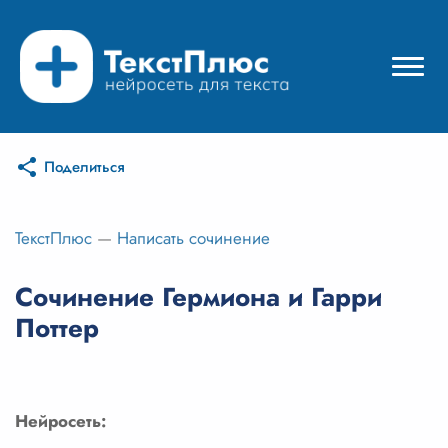
Поделиться
Режимы нейросети
Цены
ТекстПлюс
—
Написать сочинение
Вход
Сочинение Гермиона и Гарри
Поттер
Вход с Telegram
Нейросеть: