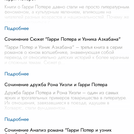
Книги о Гарри Поттере давно стали не просто литературным
феноменом, а культурным явлением, влияющим на
читателей разных возрастов и национальностей. Почему же
стоит познакомиться с
...
Сочинение Сюжет "Гарри Поттера и Узника Азкабана"
"Гарри Поттер и Узник Азкабана" – третья книга в серии
романов о юном волшебнике, знаменующая собой
переход от относительно детских историй к более мрачным
и сложным темам. Сюжет р
...
Сочинение дружба Рона Уизли и Гарри Поттера
Дружба Гарри Поттера и Рона Уизли – один из самых
ярких и трогательных примеров товарищества в литературе.
Их отношения, завязавшиеся в поезде, идущем в
Хогвартс, стали фундаментом
...
Сочинение Анализ романа "Гарри Поттер и узник